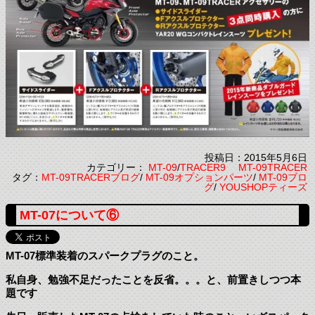
投稿日：2015年5月6日
カテゴリー：
MT-09
/
TRACER9 MT-09TRACER
タグ：
MT-09TRACERブログ
/
MT-09オプションパーツ
/
MT-09ブロ
グ
/
YOUSHOPティーズ
MT-07について⑥
MT-07標準装着のスパークプラグのこと。
私自身、勉強不足だったことを反省。。。と、前置きしつつ本
題です