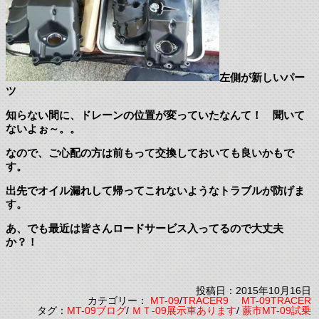
左側が新しいパー
ツ
知らない間に、ドレーンの位置が変っていたなんて！ 聞いて
ないよぉ～。。
なので、ご心配の方は前もって交換しておいても良いかもで
す。
出先でオイル漏れして帰ってこれないようなトラブルが防げま
す。
あ、でも最近は皆さんロードサービス入ってるので大丈夫
か？！
投稿日：2015年10月16日
カテゴリー：
MT-09
/
TRACER9 MT-09TRACER
タグ：
MT-09ブログ
/
ＭＴ-09展示車あります
/
蕨市MT-09試乗