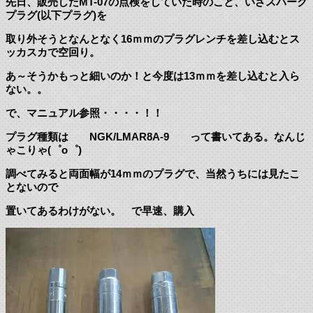
先日、販売したMT-07の点検をしていた時のこと、いざスパーク
プラグ(以下プラグ)を
取り外そうとなんとなく16ｍｍのプラグレンチを差し込むとス
ッカスカで空回り。
あ～そうかもっと細いのか！と今度は13ｍｍを差し込むと入ら
ない。。
で、マニュアル参照・・・・！！
プラグ種類は NGK/LMAR8A-9 って書いてある。なんじ
ゃこりゃ(゜o゜)
調べてみると両面幅が14ｍｍのプラグで、当然うちには見たこ
とないので
置いてあるわけがない。 で早速、購入