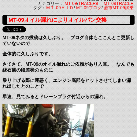
カテゴリー：
MT-09
/
TRACER9 MT-09TRACER
タグ：
ＭＴ-09ＨＩＤ
/
MT-09ブログ
/
蕨市MT-09試乗
MT-09オイル漏れによりオイルパン交換
MT-09ネタの投稿は久しぶり。 ブログ自体もここんとこ更新し
ていないので
全体的に久しぶりです。
さてさて、MT-09のオイル漏れのご依頼があり入庫。 なんでも
縁石風の段差状のものに
乗り上げる際に運悪く、エンジン底部をヒットさせてしまい漏
れ出したとのことで
早速、見てみるとドレーンプラグ付近からの漏れ。