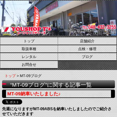
トップ
店舗紹介
取扱車種
点検・修理
レンタル
ブログ
お問合せ
トップ
> MT-09ブログ
“MT-09ブログ”に関する記事一覧
MT-09納車いたしました♪
先週になりますがMT-09ABSを納車いたしましたのでご紹介さ
せていただきます