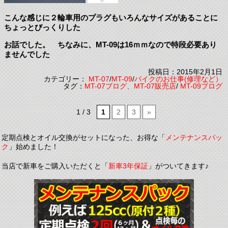
こんな感じに２輪車用のプラグもいろんなサイズがあることに
ちょっとびっくりした
お話でした。 ちなみに、MT-09は16ｍｍなので特段必要あり
ませんでした
投稿日：2015年2月1日
カテゴリー：
MT-07
/
MT-09
/
バイクのお仕事(修理など）
タグ：
MT-07ブログ、MT-07販売店
/
MT-09ブログ
1 / 3
1
2
3
»
定期点検とオイル交換がセットになった、お得な「
メンテナンスパッ
ク
」始めました！
当店で新車をご購入いただくと「
新車3年保証
」がついてきます♪