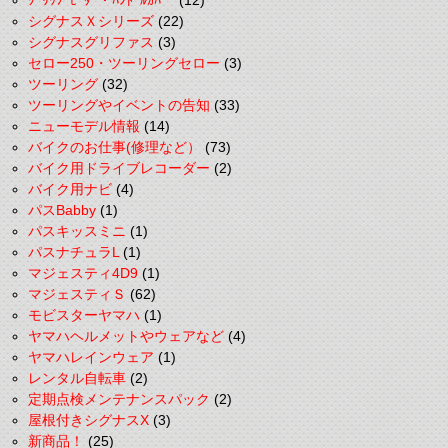
ｸﾞﾘｯﾌﾟﾋｰﾀｰ・ﾊﾝﾄﾞﾙｶﾊﾞｰ
(12)
シグナスＸシリーズ
(22)
シグナスグリファス
(3)
セロー250・ツーリングセロー
(3)
ツーリング
(32)
ツーリングやイベントの告知
(33)
ニューモデル情報
(14)
バイクのお仕事(修理など）
(73)
バイク用ドライブレコーダー
(2)
バイク用ナビ
(4)
パスBabby
(1)
パスキッスミニ
(1)
パスナチュラL
(1)
マジェスティ4D9
(1)
マジェスティＳ
(62)
モビスターヤマハ
(1)
ヤマハヘルメットやウェアなど
(4)
ヤマハレインウェア
(1)
レンタル自転車
(2)
定期点検メンテナンスパック
(2)
屋根付きシグナスX
(3)
新商品！
(25)