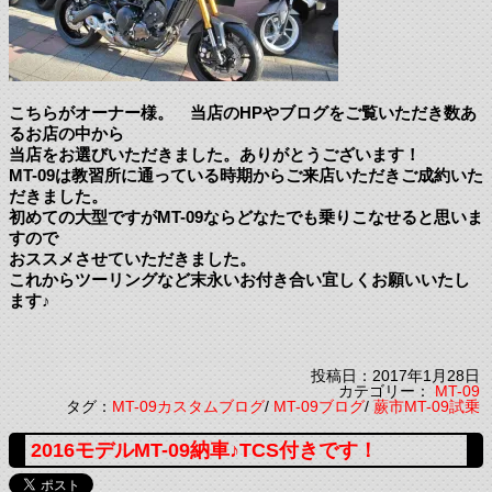
こちらがオーナー様。 当店のHPやブログをご覧いただき数あ
るお店の中から
当店をお選びいただきました。ありがとうございます！
MT-09は教習所に通っている時期からご来店いただきご成約いた
だきました。
初めての大型ですがMT-09ならどなたでも乗りこなせると思いま
すので
おススメさせていただきました。
これからツーリングなど末永いお付き合い宜しくお願いいたし
ます♪
投稿日：2017年1月28日
カテゴリー：
MT-09
タグ：
MT-09カスタムブログ
/
MT-09ブログ
/
蕨市MT-09試乗
2016モデルMT-09納車♪TCS付きです！