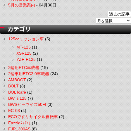
5月の営業案内
-
04月30日
過去の記事
125ccミッション車
(5)
MT-125
(1)
XSR125
(2)
YZF-R125
(1)
2輪用ETC車載器
(19)
2輪車用ETC2.0車載器
(24)
AMBOOT
(2)
BOLT
(8)
BOLTcafe
(1)
BW'ｓ125
(7)
BWSビーウイズ50FI
(3)
EC-03
(4)
ECOですリサイクル自転車
(2)
Fazzioﾌｧﾂｨｵ
(1)
FJR1300AS
(8)