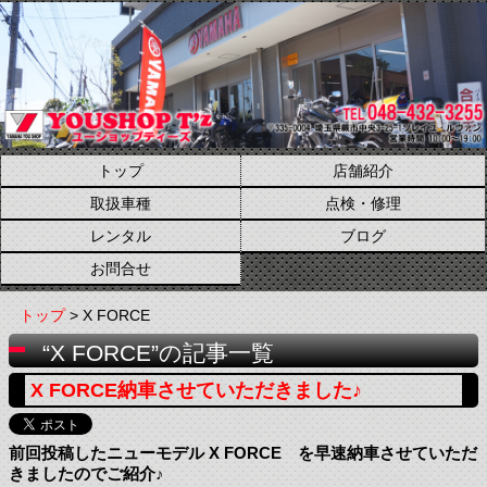
トップ
店舗紹介
取扱車種
点検・修理
レンタル
ブログ
お問合せ
トップ
> X FORCE
“X FORCE”の記事一覧
X FORCE納車させていただきました♪
前回投稿したニューモデル X FORCE を早速納車させていただ
きましたのでご紹介♪