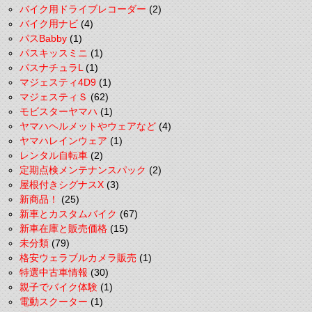
バイク用ドライブレコーダー
(2)
バイク用ナビ
(4)
パスBabby
(1)
パスキッスミニ
(1)
パスナチュラL
(1)
マジェスティ4D9
(1)
マジェスティＳ
(62)
モビスターヤマハ
(1)
ヤマハヘルメットやウェアなど
(4)
ヤマハレインウェア
(1)
レンタル自転車
(2)
定期点検メンテナンスパック
(2)
屋根付きシグナスX
(3)
新商品！
(25)
新車とカスタムバイク
(67)
新車在庫と販売価格
(15)
未分類
(79)
格安ウェラブルカメラ販売
(1)
特選中古車情報
(30)
親子でバイク体験
(1)
電動スクーター
(1)