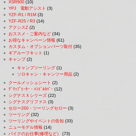
XSR900
(10)
YPJ 電動アシスト
(3)
YZF-R1 / R1M
(3)
YZF-R25 / R3
(14)
アクシスZ
(2)
おススメ・ご案内など
(34)
お得なキャンペーン情報
(61)
カスタム・オプションパーツ取付
(35)
ギアルーフキット
(1)
キャンプ
(2)
キャンプツーリング
(1)
ソロキャン・キャンツー用品
(2)
クールメッシュシート
(2)
ｸﾞﾘｯﾌﾟﾋｰﾀｰ・ﾊﾝﾄﾞﾙｶﾊﾞｰ
(12)
シグナスＸシリーズ
(22)
シグナスグリファス
(3)
セロー250・ツーリングセロー
(3)
ツーリング
(32)
ツーリングやイベントの告知
(33)
ニューモデル情報
(14)
バイクのお仕事(修理など）
(73)