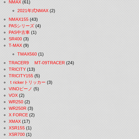
NMAX
(61)
2021年式NMAX
(2)
NMAX155
(43)
PASシリーズ
(4)
PAS中古車
(1)
SR400
(3)
T-MAX
(9)
TMAX560
(1)
TRACER9 MT-09TRACER
(24)
TRICITY
(13)
TRICITY155
(5)
ｔrickerトリッカー
(3)
VINOビーノ
(5)
VOX
(2)
WR250
(2)
WR250R
(3)
X FORCE
(2)
XMAX
(17)
XSR155
(1)
XSR700
(1)