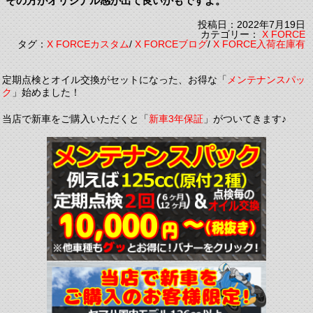
その方がオリジナル感が出て良いかもですよ。
投稿日：2022年7月19日
カテゴリー：
X FORCE
タグ：
X FORCEカスタム
/
X FORCEブログ
/
X FORCE入荷在庫有
定期点検とオイル交換がセットになった、お得な「
メンテナンスパッ
ク
」始めました！
当店で新車をご購入いただくと「
新車3年保証
」がついてきます♪