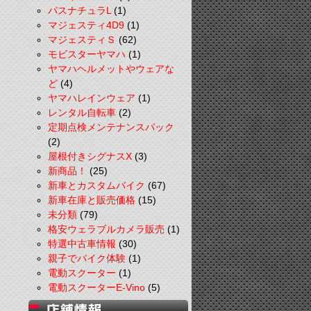
パスナチュラL
(1)
マジェスティ4D9
(1)
マジェスティＳ
(62)
モビスターヤマハ
(1)
ヤマハヘルメットやウェアな
ど
(4)
ヤマハレインウェア
(1)
レンタル自転車
(2)
定期点検メンテナンスパック
(2)
屋根付きシグナスX
(3)
新商品！
(25)
新車とカスタムバイク
(67)
新車在庫と販売価格
(15)
未分類
(79)
格安ウェラブルカメラ販売
(1)
特選中古車情報
(30)
親子でバイク体験
(1)
電動スクーター
(1)
電動スクーターE-Vino
(5)