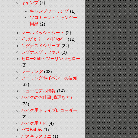
キャンプ
(2)
キャンプツーリング
(1)
ソロキャン・キャンツー
用品
(2)
クールメッシュシート
(2)
ｸﾞﾘｯﾌﾟﾋｰﾀｰ・ﾊﾝﾄﾞﾙｶﾊﾞｰ
(12)
シグナスＸシリーズ
(22)
シグナスグリファス
(3)
セロー250・ツーリングセロー
(3)
ツーリング
(32)
ツーリングやイベントの告知
(33)
ニューモデル情報
(14)
バイクのお仕事(修理など）
(73)
バイク用ドライブレコーダー
(2)
バイク用ナビ
(4)
パスBabby
(1)
パスキッスミニ
(1)