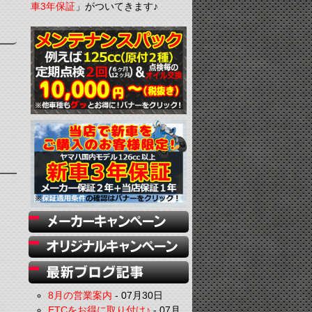
車3年保証
」がついてきます♪
8月の営業案内
-
07月30日
ETCをお得に取り付け♪
-
07月