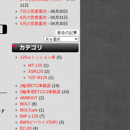
11日
7月の営業案内
-
06月30日
6月の営業案内
-
05月31日
5月の営業案内
-
04月30日
過去の記事
125ccミッション車
(5)
MT-125
(1)
XSR125
(2)
YZF-R125
(1)
2輪用ETC車載器
(19)
2輪車用ETC2.0車載器
(24)
AMBOOT
(2)
BOLT
(8)
BOLTcafe
(1)
ード
BW'ｓ125
(7)
BWSビーウイズ50FI
(3)
EC-03
(4)