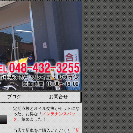
ブログ
お問合せ
定期点検とオイル交換がセットにな
った、お得な「
メンテナンスパッ
ク
」始めました！
当店で新車をご購入いただくと「
新