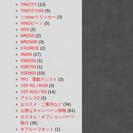
TRICITY
(13)
TRICITY155
(5)
ｔrickerトリッカー
(3)
VINOビーノ
(5)
VOX
(2)
WR250
(2)
WR250R
(3)
X FORCE
(2)
XMAX
(17)
XSR155
(1)
XSR700
(1)
XSR900
(10)
YPJ 電動アシスト
(3)
YZF-R1 / R1M
(3)
YZF-R25 / R3
(14)
アクシスZ
(2)
おススメ・ご案内など
(34)
お得なキャンペーン情報
(61)
カスタム・オプションパーツ
取付
(35)
ギアルーフキット
(1)