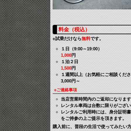
料金（税込）
※試乗だけなら
無料
です。
１日（9:00～19:00）
1,000
円
１泊２日
1,500
円
１週間以上（お気軽にご相談くださ
3,000円～
※ご連絡事項
当店営業時間内のご返却になります
レンタル車両は台数に限りがござい
レンタルご利用時には、身分証明書
をご持参の上ご提示を頂きます。
購入前に、普段の生活で使ってみたい