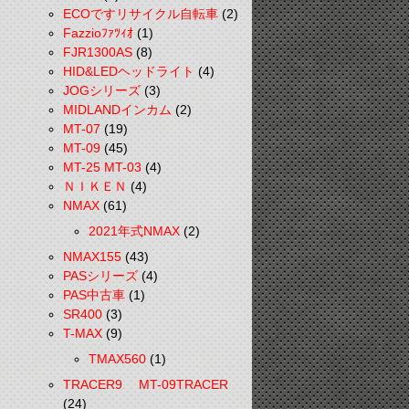
ECOですリサイクル自転車
(2)
Fazzioﾌｧﾂｨｵ
(1)
FJR1300AS
(8)
HID&LEDヘッドライト
(4)
JOGシリーズ
(3)
MIDLANDインカム
(2)
MT-07
(19)
MT-09
(45)
MT-25 MT-03
(4)
ＮＩＫＥＮ
(4)
NMAX
(61)
2021年式NMAX
(2)
NMAX155
(43)
PASシリーズ
(4)
PAS中古車
(1)
SR400
(3)
T-MAX
(9)
TMAX560
(1)
TRACER9 MT-09TRACER
(24)