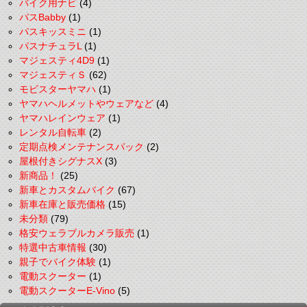
バイク用ナビ
(4)
パスBabby
(1)
パスキッスミニ
(1)
パスナチュラL
(1)
マジェスティ4D9
(1)
マジェスティＳ
(62)
モビスターヤマハ
(1)
ヤマハヘルメットやウェアなど
(4)
ヤマハレインウェア
(1)
レンタル自転車
(2)
定期点検メンテナンスパック
(2)
屋根付きシグナスX
(3)
新商品！
(25)
新車とカスタムバイク
(67)
新車在庫と販売価格
(15)
未分類
(79)
格安ウェラブルカメラ販売
(1)
特選中古車情報
(30)
親子でバイク体験
(1)
電動スクーター
(1)
電動スクーターE-Vino
(5)