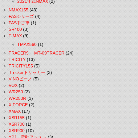
2021年式NMAX
(2)
NMAX155
(43)
PASシリーズ
(4)
PAS中古車
(1)
SR400
(3)
T-MAX
(9)
TMAX560
(1)
TRACER9 MT-09TRACER
(24)
TRICITY
(13)
TRICITY155
(5)
ｔrickerトリッカー
(3)
VINOビーノ
(5)
VOX
(2)
WR250
(2)
WR250R
(3)
X FORCE
(2)
XMAX
(17)
XSR155
(1)
XSR700
(1)
XSR900
(10)
YPJ 電動アシスト
(3)