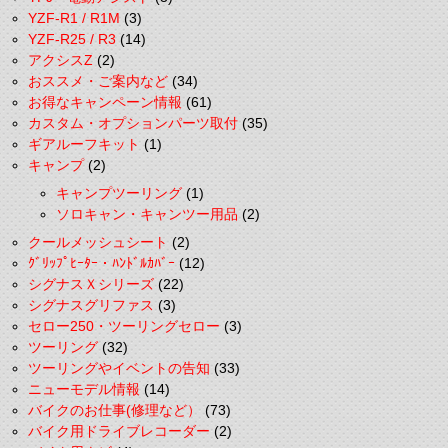
YZF-R1 / R1M
(3)
YZF-R25 / R3
(14)
アクシスZ
(2)
おススメ・ご案内など
(34)
お得なキャンペーン情報
(61)
カスタム・オプションパーツ取付
(35)
ギアルーフキット
(1)
キャンプ
(2)
キャンプツーリング
(1)
ソロキャン・キャンツー用品
(2)
クールメッシュシート
(2)
ｸﾞﾘｯﾌﾟﾋｰﾀｰ・ﾊﾝﾄﾞﾙｶﾊﾞｰ
(12)
シグナスＸシリーズ
(22)
シグナスグリファス
(3)
セロー250・ツーリングセロー
(3)
ツーリング
(32)
ツーリングやイベントの告知
(33)
ニューモデル情報
(14)
バイクのお仕事(修理など）
(73)
バイク用ドライブレコーダー
(2)