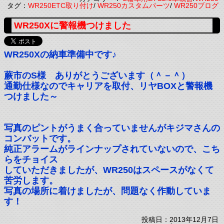
タグ：
WR250ETC取り付け
/
WR250カスタムパーツ
/
WR250ブログ
WR250Xに警報機つけました
WR250Xの納車準備中です♪
蕨市のS様 ありがとうございます（＾－＾）
通勤仕様なのでキャリアを取付、リヤBOXと警報機
つけました～
写真のピントがうまく合っていませんがキジマさんの
コンバットです。
純正アラームがラインナップされていないので、こち
らをチョイス
していただきましたが、WR250はスペースがなくて
苦労します。
写真の場所に着けましたが、問題なく作動していま
す！
投稿日：2013年12月7日