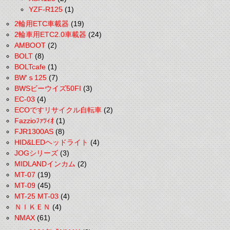
YZF-R125
(1)
2輪用ETC車載器
(19)
2輪車用ETC2.0車載器
(24)
AMBOOT
(2)
BOLT
(8)
BOLTcafe
(1)
BW'ｓ125
(7)
BWSビーウイズ50FI
(3)
EC-03
(4)
ECOですリサイクル自転車
(2)
Fazzioﾌｧﾂｨｵ
(1)
FJR1300AS
(8)
HID&LEDヘッドライト
(4)
JOGシリーズ
(3)
MIDLANDインカム
(2)
MT-07
(19)
MT-09
(45)
MT-25 MT-03
(4)
ＮＩＫＥＮ
(4)
NMAX
(61)