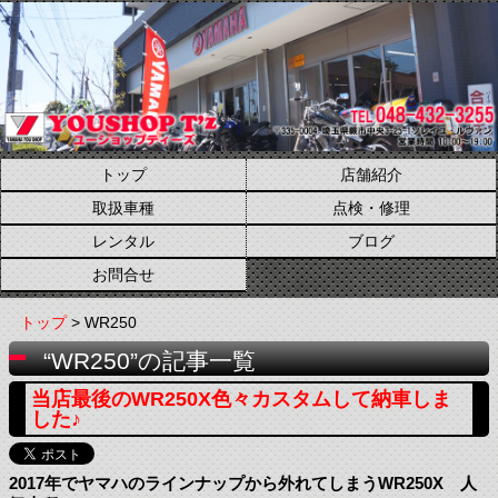
トップ
店舗紹介
取扱車種
点検・修理
レンタル
ブログ
お問合せ
トップ
> WR250
“WR250”の記事一覧
当店最後のWR250X色々カスタムして納車しま
した♪
2017年でヤマハのラインナップから外れてしまうWR250X 人