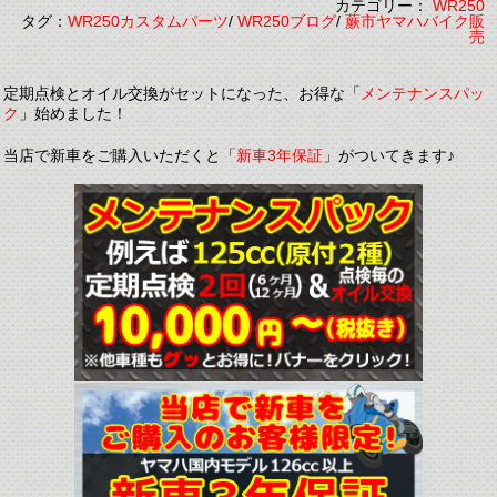
カテゴリー：
WR250
タグ：
WR250カスタムパーツ
/
WR250ブログ
/
蕨市ヤマハバイク販
売
定期点検とオイル交換がセットになった、お得な「
メンテナンスパッ
ク
」始めました！
当店で新車をご購入いただくと「
新車3年保証
」がついてきます♪