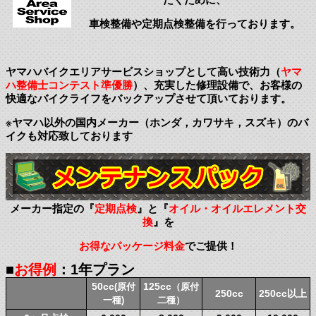
車検整備や定期点検整備を行っております。
ヤマハバイクエリアサービスショップとして高い技術力（
ヤマ
ハ整備士コンテスト準優勝
）、充実した修理設備で、お客様の
快適なバイクライフをバックアップさせて頂いております。
※ヤマハ以外の国内メーカー（ホンダ，カワサキ，スズキ）のバ
イクも対応致しております
メーカー指定の『
定期点検
』と『
オイル・オイルエレメント交
換
』を
お得なパッケージ料金
でご提供！
■
お得例
：1年プラン
50cc
125cc
(原付
（原付
250cc
250cc以上
一種)
二種）