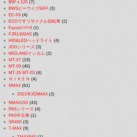
BW'ｓ125
(7)
BWSビーウイズ50FI
(3)
EC-03
(4)
ECOですリサイクル自転車
(2)
Fazzioﾌｧﾂｨｵ
(1)
FJR1300AS
(8)
HID&LEDヘッドライト
(4)
JOGシリーズ
(3)
MIDLANDインカム
(2)
MT-07
(19)
MT-09
(45)
MT-25 MT-03
(4)
ＮＩＫＥＮ
(4)
NMAX
(61)
2021年式NMAX
(2)
NMAX155
(43)
PASシリーズ
(4)
PAS中古車
(1)
SR400
(3)
T-MAX
(9)
TMAX560
(1)