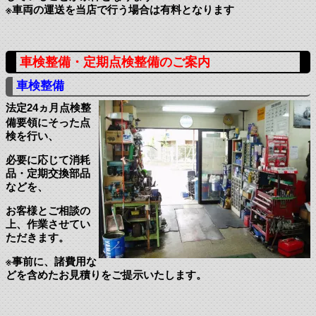
※車両の運送を当店で行う場合は有料となります
車検整備・定期点検整備のご案内
車検整備
法定24ヵ月点検整
備要領にそった点
検を行い、
必要に応じて消耗
品・定期交換部品
などを、
お客様とご相談の
上、作業させてい
ただきます。
※事前に、諸費用な
どを含めたお見積りをご提示いたします。