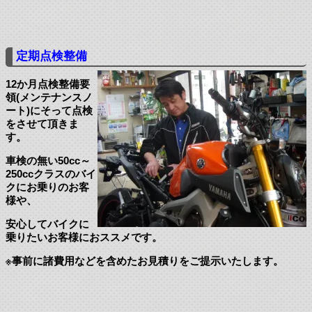
定期点検整備
12か月点検整備要
領(メンテナンスノ
ート)にそって点検
をさせて頂きま
す。
車検の無い50cc～
250ccクラスのバイ
クにお乗りのお客
様や、
安心してバイクに
乗りたいお客様におススメです。
※事前に諸費用などを含めたお見積りをご提示いたします。