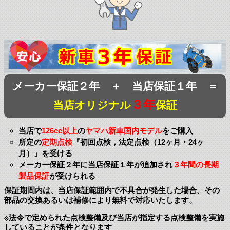
メーカー保証２年 ＋ 当店保証１年 ＝
３年
当店オリジナル
保証
当店で
126cc以上
の
ヤマハ新車国内モデル
をご購入
所定の
定期点検
『初回点検，法定点検（12ヶ月・24ヶ
月）』を受ける
メーカー保証２年に当店保証１年が追加され
３年間の長期
製品保証
が受けられる
保証期間内は、当店保証範囲内で不具合が発生した場合、その
部品の交換あるいは補修により無料で対応いたします。
※法令で定められた点検整備及び当店が指定する点検整備を実施
していることが条件となります