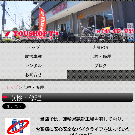
トップ
店舗紹介
取扱車種
点検・修理
レンタル
ブログ
お問合せ
トップ
> 点検・修理
点検・修理
当店では、運輸局認証工場を有しており、
お客様に安心安全なバイクライフを送っていた
だくために、