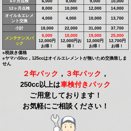
6ヶ月点検
6,000
8,000
9,000
10,000
12ヶ月点検
8,000
10,000
12,000
14,000
オイル＆エレメ
4,000
4,000
10,000
13,700
ント交換
小計
18,000
22,000
31,000
37,700
6,000
10,000
19,000
25,000
メンテナンスパ
12,000円
12,000円お
12,000円
12,700円
ック
お得！
得！
お得！
お得！
※税抜き価格
※ヤマハ50cc，125ccはオイルエレメントが無いため交換致しま
せん
２年パック
，
３年パック
，
250cc以上は
車検付きパック
ご用意しております！
お気軽にご相談ください！