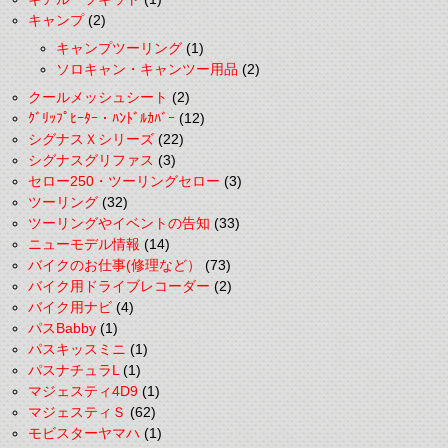
キャンプ
(2)
キャンプツーリング
(1)
ソロキャン・キャンツー用品
(2)
クールメッシュシート
(2)
ｸﾞﾘｯﾌﾟﾋｰﾀｰ・ﾊﾝﾄﾞﾙｶﾊﾞｰ
(12)
シグナスＸシリーズ
(22)
シグナスグリファス
(3)
セロー250・ツーリングセロー
(3)
ツーリング
(32)
ツーリングやイベントの告知
(33)
ニューモデル情報
(14)
バイクのお仕事(修理など）
(73)
バイク用ドライブレコーダー
(2)
バイク用ナビ
(4)
パスBabby
(1)
パスキッスミニ
(1)
パスナチュラL
(1)
マジェスティ4D9
(1)
マジェスティＳ
(62)
モビスターヤマハ
(1)