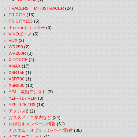
TRACER9 MT-09TRACER
(24)
TRICITY
(13)
TRICITY155
(5)
ｔrickerトリッカー
(3)
VINOビーノ
(5)
VOX
(2)
WR250
(2)
WR250R
(3)
X FORCE
(2)
XMAX
(17)
XSR155
(1)
XSR700
(1)
XSR900
(10)
YPJ 電動アシスト
(3)
YZF-R1 / R1M
(3)
YZF-R25 / R3
(14)
アクシスZ
(2)
おススメ・ご案内など
(34)
お得なキャンペーン情報
(61)
カスタム・オプションパーツ取付
(35)
ギアルーフキット
(1)