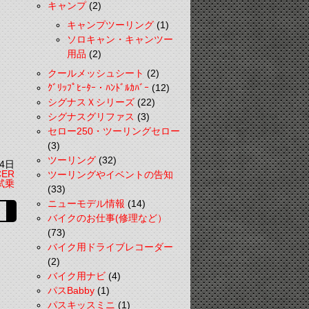
キャンプ
(2)
キャンプツーリング
(1)
ソロキャン・キャンツー
用品
(2)
クールメッシュシート
(2)
ｸﾞﾘｯﾌﾟﾋｰﾀｰ・ﾊﾝﾄﾞﾙｶﾊﾞｰ
(12)
シグナスＸシリーズ
(22)
シグナスグリファス
(3)
セロー250・ツーリングセロー
(3)
ツーリング
(32)
4日
CER
ツーリングやイベントの告知
試乗
(33)
ニューモデル情報
(14)
バイクのお仕事(修理など）
(73)
バイク用ドライブレコーダー
(2)
バイク用ナビ
(4)
パスBabby
(1)
パスキッスミニ
(1)