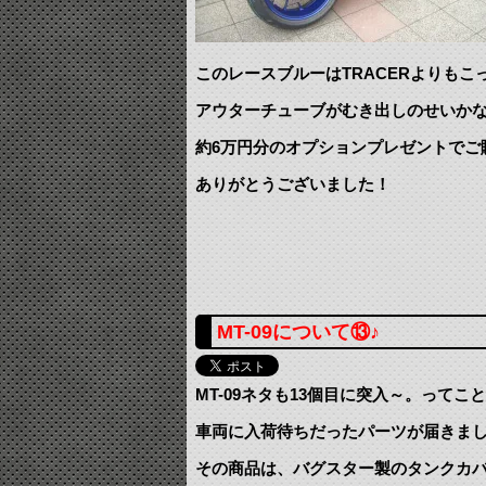
このレースブルーはTRACERよりも
アウターチューブがむき出しのせいか
約6万円分のオプションプレゼントでご
ありがとうございました！
MT-09について⑬♪
MT-09ネタも13個目に突入～。って
車両に入荷待ちだったパーツが届きま
その商品は、バグスター製のタンクカバ