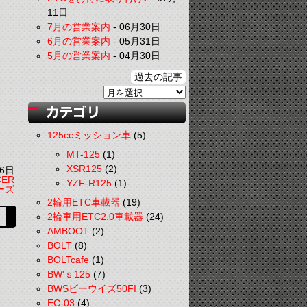
11日
7月の営業案内
-
06月30日
6月の営業案内
-
05月31日
5月の営業案内
-
04月30日
過去の記事
125ccミッション車
(5)
MT-125
(1)
XSR125
(2)
6日
CER
YZF-R125
(1)
ーズ
2輪用ETC車載器
(19)
2輪車用ETC2.0車載器
(24)
AMBOOT
(2)
BOLT
(8)
BOLTcafe
(1)
BW'ｓ125
(7)
BWSビーウイズ50FI
(3)
EC-03
(4)