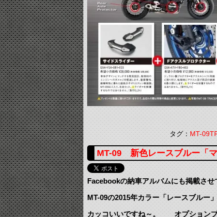
タグ：
MT-09
MT-09 新色レースブルー「
Facebookの納車アルバムにも掲載さ
MT-09の2015年カラー「レースブル
カッコいいですね～。 オプションプ