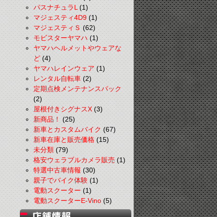
パスナチュラL
(1)
マジェスティ4D9
(1)
マジェスティＳ
(62)
モビスターヤマハ
(1)
ヤマハヘルメットやウェアな
ど
(4)
ヤマハレインウェア
(1)
レンタル自転車
(2)
定期点検メンテナンスパック
(2)
屋根付きシグナスX
(3)
新商品！
(25)
新車とカスタムバイク
(67)
新車在庫と販売価格
(15)
未分類
(79)
格安ウェラブルカメラ販売
(1)
特選中古車情報
(30)
親子でバイク体験
(1)
電動スクーター
(1)
電動スクーターE-Vino
(5)