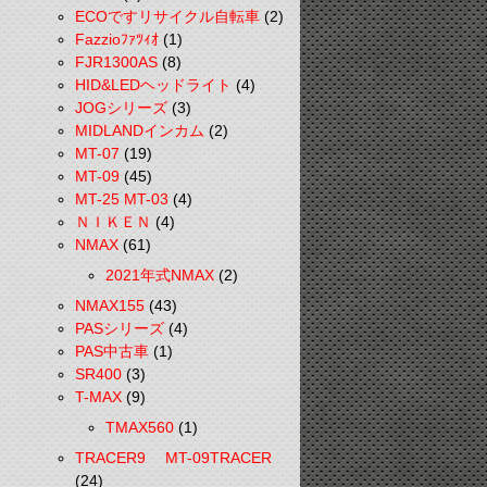
ECOですリサイクル自転車
(2)
Fazzioﾌｧﾂｨｵ
(1)
FJR1300AS
(8)
HID&LEDヘッドライト
(4)
JOGシリーズ
(3)
MIDLANDインカム
(2)
MT-07
(19)
MT-09
(45)
MT-25 MT-03
(4)
ＮＩＫＥＮ
(4)
NMAX
(61)
2021年式NMAX
(2)
NMAX155
(43)
PASシリーズ
(4)
PAS中古車
(1)
SR400
(3)
T-MAX
(9)
TMAX560
(1)
TRACER9 MT-09TRACER
(24)