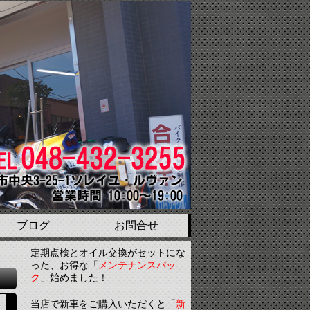
ブログ
お問合せ
定期点検とオイル交換がセットにな
った、お得な「
メンテナンスパッ
ク
」始めました！
当店で新車をご購入いただくと「
新