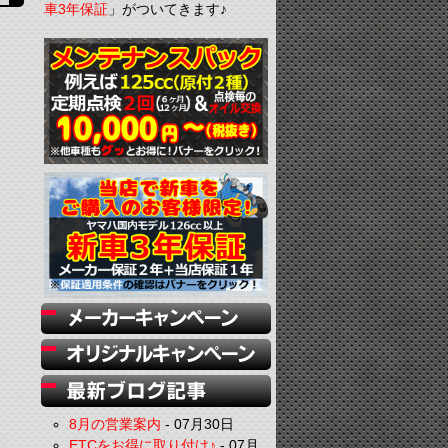
車3年保証
」がついてきます♪
8月の営業案内
-
07月30日
ETCをお得に取り付け♪
-
07月