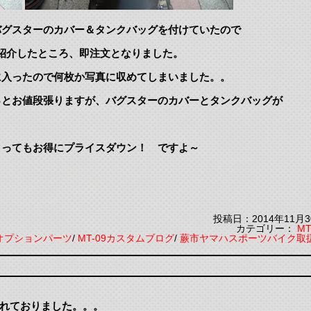
バグスターのカバー＆タンクバッグを付けていたので
紹介したところ、即注文となりました。
に入ったので何枚か写真に収めてしまいました。。
っとお値段張りますが、バグスターのカバーとタンクバッグが
ってもお得にプライスダウン！ ですよ～
投稿日：2014年11月3
カテゴリー：
MT
9オプションパーツ
/
MT-09カスタムブログ
/
蕨市ヤマハスポーツバイク取
忘れておりました。。。