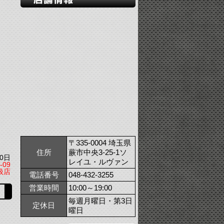
〒335-0004 埼玉県
住所
蕨市中央3-25-1ソ
0日
レイユ・ルヴァン
-09
扱店
電話番号
048-432-3255
営業時間
10:00～19:00
毎週月曜日・第3日
定休日
曜日