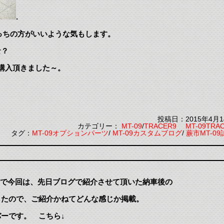
.
こっちの方がいいような気もします。
な？
購入頂きました～。
投稿日：2015年4月1
カテゴリー：
MT-09
/
TRACER9 MT-09TRA
タグ：
MT-09オプションパーツ
/
MT-09カスタムブログ
/
蕨市MT-09
ことで今回は、先日ブログで紹介させて頂いた納車後の
したので、ご紹介かねてどんな感じか掲載。
ーです。 こちら↓