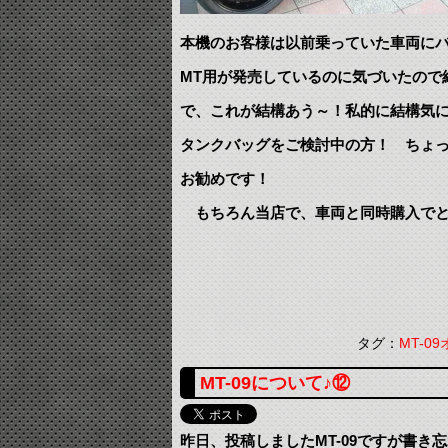
本機のお客様は以前乗っていた車両に
MT用が発売しているのに気づいたので
で、これが結構あう～！私的に結構気
タンクバッグをご検討中の方！ ちょ
お勧めです！
もちろん当店で、車両と同時購入でと
タグ：
MT-0
MT-09について♪⑫
昨日、投稿しましたMT-09ですが書き