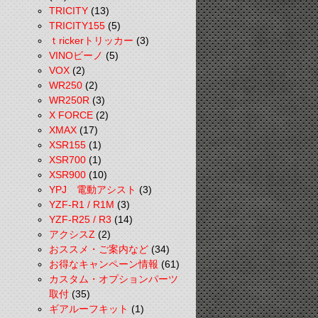
TRICITY
(13)
TRICITY155
(5)
ｔrickerトリッカー
(3)
VINOビーノ
(5)
VOX
(2)
WR250
(2)
WR250R
(3)
X FORCE
(2)
XMAX
(17)
XSR155
(1)
XSR700
(1)
XSR900
(10)
YPJ 電動アシスト
(3)
YZF-R1 / R1M
(3)
YZF-R25 / R3
(14)
アクシスZ
(2)
おススメ・ご案内など
(34)
お得なキャンペーン情報
(61)
カスタム・オプションパーツ
取付
(35)
ギアルーフキット
(1)