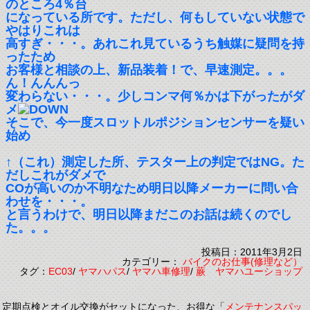
のところ4％台
になっている所です。ただし、何もしていない状態で
やはりこれは
高すぎ・・・。あれこれ見ているうち触媒に疑問を持
ったため
お客様と相談の上、新品装着！で、早速測定。。。
ん！んんんっ
変わらない・・・。少しコンマ何％かは下がったがダ
メ
そこで、今一度スロットルポジションセンサーを疑い
始め
↑（これ）測定した所、テスター上の判定ではNG。た
だしこれがダメで
COが高いのか不明なため明日以降メーカーに問い合
わせを・・・。
と言うわけで、明日以降まだこのお話は続くのでし
た。。。
投稿日：2011年3月2日
カテゴリー：
バイクのお仕事(修理など）
タグ：
EC03
/
ヤマハパス
/
ヤマハ車修理
/
蕨 ヤマハユーショップ
定期点検とオイル交換がセットになった、お得な「
メンテナンスパッ