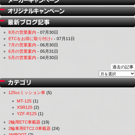
8月の営業案内
-
07月30日
ETCをお得に取り付け♪
-
07月11日
7月の営業案内
-
06月30日
6月の営業案内
-
05月31日
5月の営業案内
-
04月30日
過去の記事
125ccミッション車
(5)
MT-125
(1)
XSR125
(2)
YZF-R125
(1)
2輪用ETC車載器
(19)
2輪車用ETC2.0車載器
(24)
AMBOOT
(2)