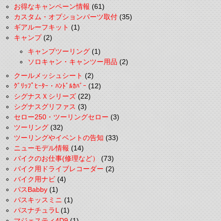
お得なキャンペーン情報
(61)
カスタム・オプションパーツ取付
(35)
ギアルーフキット
(1)
キャンプ
(2)
キャンプツーリング
(1)
ソロキャン・キャンツー用品
(2)
クールメッシュシート
(2)
ｸﾞﾘｯﾌﾟﾋｰﾀｰ・ﾊﾝﾄﾞﾙｶﾊﾞｰ
(12)
シグナスＸシリーズ
(22)
シグナスグリファス
(3)
セロー250・ツーリングセロー
(3)
ツーリング
(32)
ツーリングやイベントの告知
(33)
ニューモデル情報
(14)
バイクのお仕事(修理など）
(73)
バイク用ドライブレコーダー
(2)
バイク用ナビ
(4)
パスBabby
(1)
パスキッスミニ
(1)
パスナチュラL
(1)
マジェスティ4D9
(1)