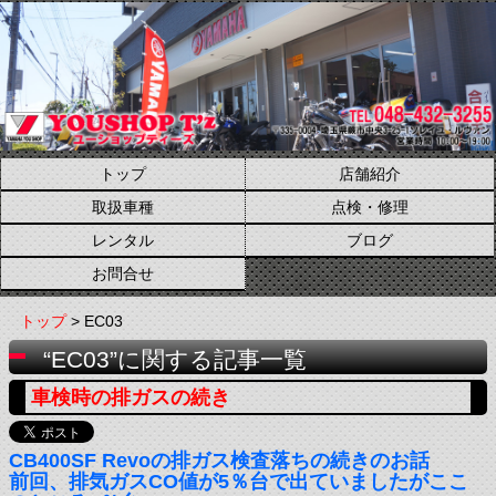
トップ
店舗紹介
取扱車種
点検・修理
レンタル
ブログ
お問合せ
トップ
> EC03
“EC03”に関する記事一覧
車検時の排ガスの続き
CB400SF Revoの排ガス検査落ちの続きのお話
前回、排気ガスCO値が5％台で出ていましたがここ