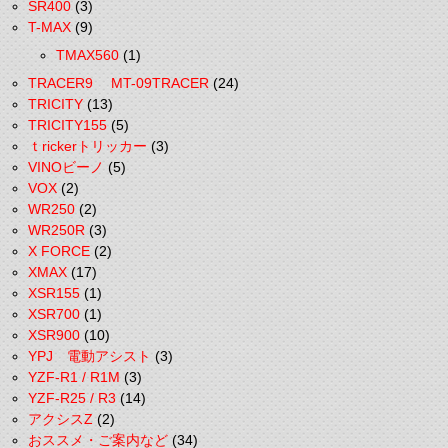
SR400
(3)
T-MAX
(9)
TMAX560
(1)
TRACER9 MT-09TRACER
(24)
TRICITY
(13)
TRICITY155
(5)
ｔrickerトリッカー
(3)
VINOビーノ
(5)
VOX
(2)
WR250
(2)
WR250R
(3)
X FORCE
(2)
XMAX
(17)
XSR155
(1)
XSR700
(1)
XSR900
(10)
YPJ 電動アシスト
(3)
YZF-R1 / R1M
(3)
YZF-R25 / R3
(14)
アクシスZ
(2)
おススメ・ご案内など
(34)