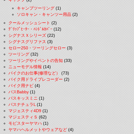
キャンプツーリング
(1)
ソロキャン・キャンツー用品
(2)
クールメッシュシート
(2)
ｸﾞﾘｯﾌﾟﾋｰﾀｰ・ﾊﾝﾄﾞﾙｶﾊﾞｰ
(12)
シグナスＸシリーズ
(22)
シグナスグリファス
(3)
セロー250・ツーリングセロー
(3)
ツーリング
(32)
ツーリングやイベントの告知
(33)
ニューモデル情報
(14)
バイクのお仕事(修理など）
(73)
バイク用ドライブレコーダー
(2)
バイク用ナビ
(4)
パスBabby
(1)
パスキッスミニ
(1)
パスナチュラL
(1)
マジェスティ4D9
(1)
マジェスティＳ
(62)
モビスターヤマハ
(1)
ヤマハヘルメットやウェアなど
(4)