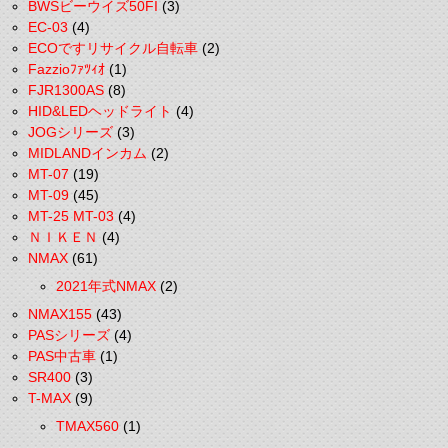
BWSビーウイズ50FI
(3)
EC-03
(4)
ECOですリサイクル自転車
(2)
Fazzioﾌｧﾂｨｵ
(1)
FJR1300AS
(8)
HID&LEDヘッドライト
(4)
JOGシリーズ
(3)
MIDLANDインカム
(2)
MT-07
(19)
MT-09
(45)
MT-25 MT-03
(4)
ＮＩＫＥＮ
(4)
NMAX
(61)
2021年式NMAX
(2)
NMAX155
(43)
PASシリーズ
(4)
PAS中古車
(1)
SR400
(3)
T-MAX
(9)
TMAX560
(1)