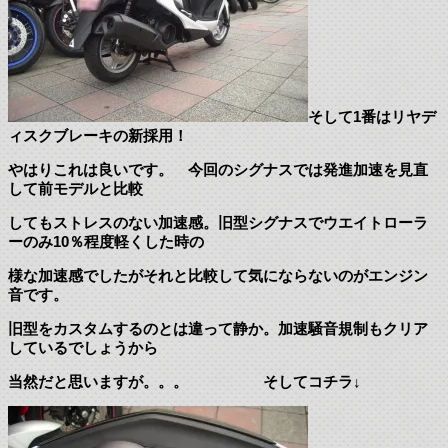
そして1番はリヤデ
ィスクブレーキの新採用！
やはりこれは良いです。 今回のシグナスでは発進加速を見直
して前モデルと比較
してもストレスのない加速感。旧型シグナスでウエイトローラ
ーのみ10％程度軽くした時の
様な加速感でしたがそれと比較して気にならないのがエンジン
音です。
旧型をカスタムするのとは違って静か。加速騒音規制もクリア
しているでしょうから
当然だと思いますが。。。 そしてコチラ↓