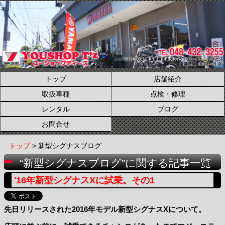
トップ
店舗紹介
取扱車種
点検・修理
レンタル
ブログ
お問合せ
トップ
> 新型シグナスブログ
“新型シグナスブログ”に関する記事一覧
′16年新型シグナスXに試乗。その1
先日リリースされた2016年モデル新型シグナスXについて。