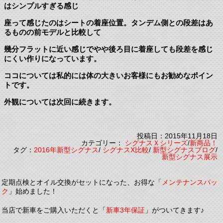
はシンプルすぎる感じ
座って感じたのはシートの着座位置。タンデム側との段差はあ
るものの前モデルと比較して
幾分フラットに近い感じでやや後ろ目に着座しても段差を感じ
にくい作りになっています。
ココについては私的には体の大きいお客様にもお勧めなポイン
トです。
外観については次回に続きます。
投稿日：2015年11月18日
カテゴリー：
シグナスＸシリーズ
/
新商品！
タグ：
2016年新型シグナス
/
シグナスX比較
/
新型シグナスブログ
/
新型シグナス展示
定期点検とオイル交換がセットになった、お得な「
メンテナンスパッ
ク
」始めました！
当店で新車をご購入いただくと「
新車3年保証
」がついてきます♪