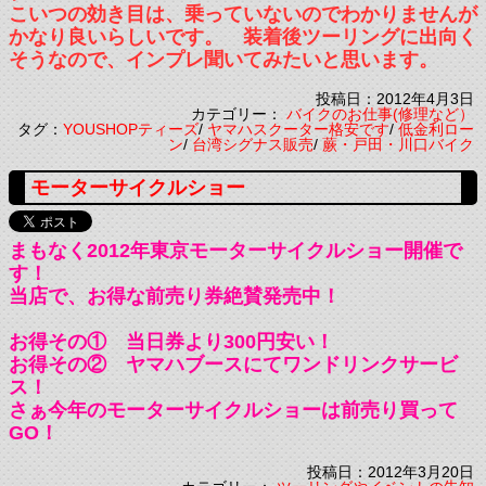
こいつの効き目は、乗っていないのでわかりませんが
かなり良いらしいです。 装着後ツーリングに出向く
そうなので、インプレ聞いてみたいと思います。
投稿日：2012年4月3日
カテゴリー：
バイクのお仕事(修理など）
タグ：
YOUSHOPティーズ
/
ヤマハスクーター格安です
/
低金利ロー
ン
/
台湾シグナス販売
/
蕨・戸田・川口バイク
モーターサイクルショー
まもなく2012年東京モーターサイクルショー開催で
す！
当店で、お得な前売り券絶賛発売中！
お得その① 当日券より300円安い！
お得その② ヤマハブースにてワンドリンクサービ
ス！
さぁ今年のモーターサイクルショーは前売り買って
GO！
投稿日：2012年3月20日