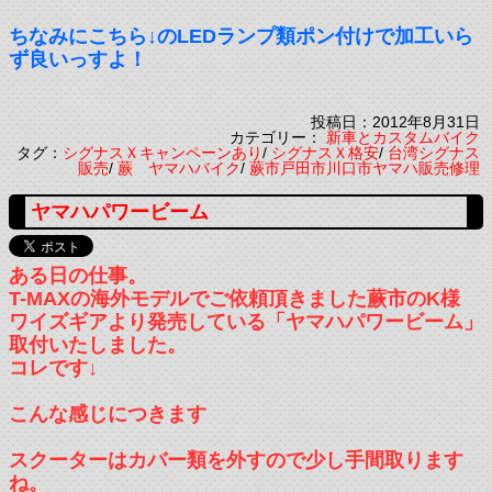
ちなみにこちら↓のLEDランプ類ポン付けで加工いら
ず良いっすよ！
投稿日：2012年8月31日
カテゴリー：
新車とカスタムバイク
タグ：
シグナスＸキャンペーンあり
/
シグナスＸ格安
/
台湾シグナス
販売
/
蕨 ヤマハバイク
/
蕨市戸田市川口市ヤマハ販売修理
ヤマハパワービーム
ある日の仕事。
T-MAXの海外モデルでご依頼頂きました蕨市のK様
ワイズギアより発売している「ヤマハパワービーム」
取付いたしました。
コレです↓
こんな感じにつきます
スクーターはカバー類を外すので少し手間取ります
ね。