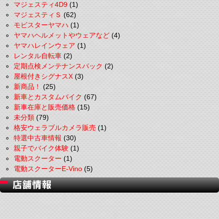
マジェスティ4D9
(1)
マジェスティＳ
(62)
モビスターヤマハ
(1)
ヤマハヘルメットやウェアなど
(4)
ヤマハレインウェア
(1)
レンタル自転車
(2)
定期点検メンテナンスパック
(2)
屋根付きシグナスX
(3)
新商品！
(25)
新車とカスタムバイク
(67)
新車在庫と販売価格
(15)
未分類
(79)
格安ウェラブルカメラ販売
(1)
特選中古車情報
(30)
親子でバイク体験
(1)
電動スクーター
(1)
電動スクーターE-Vino
(5)