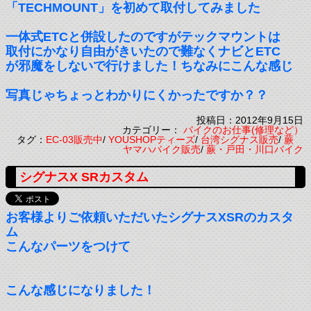
「TECHMOUNT」を初めて取付してみました
一体式ETCと併設したのですがテックマウントは
取付にかなり自由がきいたので難なくナビとETC
が邪魔をしないで行けました！ちなみにこんな感じ
写真じゃちょっとわかりにくかったですか？？
投稿日：2012年9月15日
カテゴリー：
バイクのお仕事(修理など）
タグ：
EC-03販売中
/
YOUSHOPティーズ
/
台湾シグナス販売
/
蕨
ヤマハバイク販売
/
蕨・戸田・川口バイク
シグナスX SRカスタム
お客様よりご依頼いただいたシグナスXSRのカスタ
ム
こんなパーツをつけて
こんな感じになりました！