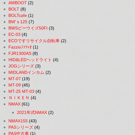
AMBOOT
(2)
BOLT
(8)
BOLTcafe
(1)
BW'ｓ125
(7)
BWSビーウイズ50FI
(3)
EC-03
(4)
ECOですリサイクル自転車
(2)
Fazzioﾌｧﾂｨｵ
(1)
FJR1300AS
(8)
HID&LEDヘッドライト
(4)
JOGシリーズ
(3)
MIDLANDインカム
(2)
MT-07
(19)
MT-09
(45)
MT-25 MT-03
(4)
ＮＩＫＥＮ
(4)
NMAX
(61)
2021年式NMAX
(2)
NMAX155
(43)
PASシリーズ
(4)
PAS中古車
(1)