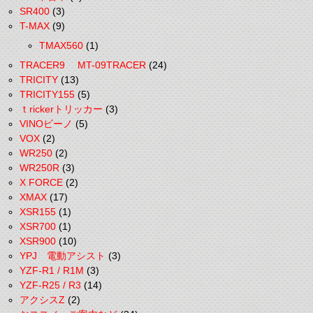
SR400
(3)
T-MAX
(9)
TMAX560
(1)
TRACER9 MT-09TRACER
(24)
TRICITY
(13)
TRICITY155
(5)
ｔrickerトリッカー
(3)
VINOビーノ
(5)
VOX
(2)
WR250
(2)
WR250R
(3)
X FORCE
(2)
XMAX
(17)
XSR155
(1)
XSR700
(1)
XSR900
(10)
YPJ 電動アシスト
(3)
YZF-R1 / R1M
(3)
YZF-R25 / R3
(14)
アクシスZ
(2)