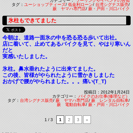
カテゴリー：
ツーリングやイベントの告知
タグ：
ユーショップティーズ
/
低金利ローン
/
台湾シグナス販売
/
蕨 ヤマハ専門店
/
蕨・戸田・川口バイク
氷柱もできてました
今朝は、道路一面氷の中を恐る恐る歩いて出社。
店に着いて、止めてあるバイクを見て、やはり寒いん
だと
実感いたしました。
氷柱。鼻水垂れたように出来てました。
この後、皆様がやられたように雪かきしました
おかげで腰がやられました。。。痛い(T_T)
投稿日：2012年1月24日
カテゴリー：
バイクのお仕事(修理など）
タグ：
台湾シグナス販売
/
蕨 ヤマハ専門店
/
蕨 レンタル自転車
/
蕨 電動自転車
/
蕨・戸田・川口バイク
1 / 3
1
2
3
»