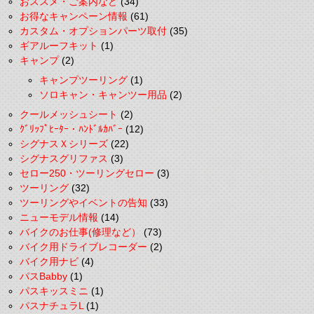
おススメ・ご案内など
(34)
お得なキャンペーン情報
(61)
カスタム・オプションパーツ取付
(35)
ギアルーフキット
(1)
キャンプ
(2)
キャンプツーリング
(1)
ソロキャン・キャンツー用品
(2)
クールメッシュシート
(2)
ｸﾞﾘｯﾌﾟﾋｰﾀｰ・ﾊﾝﾄﾞﾙｶﾊﾞｰ
(12)
シグナスＸシリーズ
(22)
シグナスグリファス
(3)
セロー250・ツーリングセロー
(3)
ツーリング
(32)
ツーリングやイベントの告知
(33)
ニューモデル情報
(14)
バイクのお仕事(修理など）
(73)
バイク用ドライブレコーダー
(2)
バイク用ナビ
(4)
パスBabby
(1)
パスキッスミニ
(1)
パスナチュラL
(1)