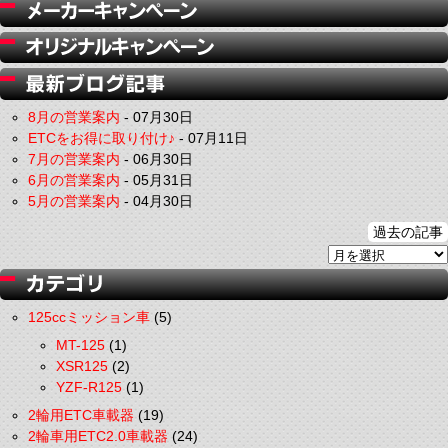
8月の営業案内
-
07月30日
ETCをお得に取り付け♪
-
07月11日
7月の営業案内
-
06月30日
6月の営業案内
-
05月31日
5月の営業案内
-
04月30日
過去の記事
125ccミッション車
(5)
MT-125
(1)
XSR125
(2)
YZF-R125
(1)
2輪用ETC車載器
(19)
2輪車用ETC2.0車載器
(24)