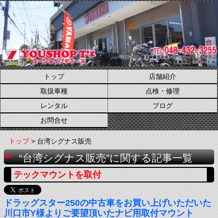
トップ
店舗紹介
取扱車種
点検・修理
レンタル
ブログ
お問合せ
トップ
> 台湾シグナス販売
“台湾シグナス販売”に関する記事一覧
テックマウントを取付
ドラッグスター250の中古車をお買い上げいただいた
川口市Y様よりご要望頂いたナビ用取付マウント