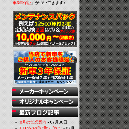
車3年保証
」がついてきます♪
8月の営業案内
-
07月30日
ETCをお得に取り付け♪
-
07月