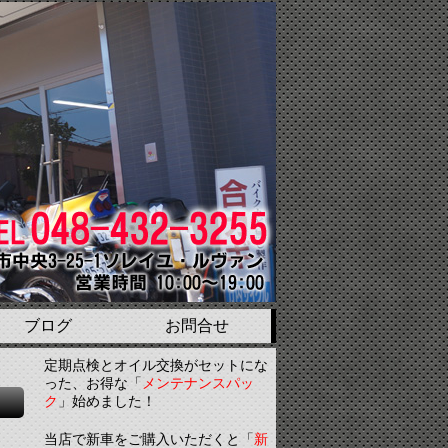
ブログ
お問合せ
定期点検とオイル交換がセットにな
った、お得な「
メンテナンスパッ
ク
」始めました！
当店で新車をご購入いただくと「
新