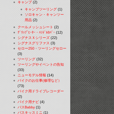
キャンプ
(2)
キャンプツーリング
(1)
ソロキャン・キャンツー
用品
(2)
クールメッシュシート
(2)
ｸﾞﾘｯﾌﾟﾋｰﾀｰ・ﾊﾝﾄﾞﾙｶﾊﾞｰ
(12)
シグナスＸシリーズ
(22)
シグナスグリファス
(3)
セロー250・ツーリングセロー
(3)
ツーリング
(32)
ツーリングやイベントの告知
(33)
ニューモデル情報
(14)
バイクのお仕事(修理など）
(73)
バイク用ドライブレコーダー
(2)
バイク用ナビ
(4)
パスBabby
(1)
パスキッスミニ
(1)