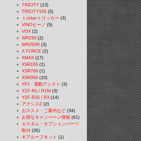
TRICITY
(13)
TRICITY155
(5)
ｔrickerトリッカー
(3)
VINOビーノ
(5)
VOX
(2)
WR250
(2)
WR250R
(3)
X FORCE
(2)
XMAX
(17)
XSR155
(1)
XSR700
(1)
XSR900
(10)
YPJ 電動アシスト
(3)
YZF-R1 / R1M
(3)
YZF-R25 / R3
(14)
アクシスZ
(2)
おススメ・ご案内など
(34)
お得なキャンペーン情報
(61)
カスタム・オプションパーツ
取付
(35)
ギアルーフキット
(1)