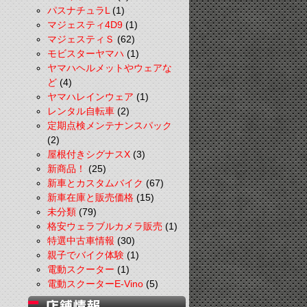
パスナチュラL
(1)
マジェスティ4D9
(1)
マジェスティＳ
(62)
モビスターヤマハ
(1)
ヤマハヘルメットやウェアな
ど
(4)
ヤマハレインウェア
(1)
レンタル自転車
(2)
定期点検メンテナンスパック
(2)
屋根付きシグナスX
(3)
新商品！
(25)
新車とカスタムバイク
(67)
新車在庫と販売価格
(15)
未分類
(79)
格安ウェラブルカメラ販売
(1)
特選中古車情報
(30)
親子でバイク体験
(1)
電動スクーター
(1)
電動スクーターE-Vino
(5)