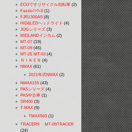
ECOですリサイクル自転車
(2)
Fazzioﾌｧﾂｨｵ
(1)
FJR1300AS
(8)
HID&LEDヘッドライト
(4)
JOGシリーズ
(3)
MIDLANDインカム
(2)
MT-07
(19)
MT-09
(45)
MT-25 MT-03
(4)
ＮＩＫＥＮ
(4)
NMAX
(61)
2021年式NMAX
(2)
NMAX155
(43)
PASシリーズ
(4)
PAS中古車
(1)
SR400
(3)
T-MAX
(9)
TMAX560
(1)
TRACER9 MT-09TRACER
(24)