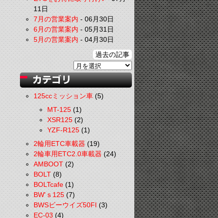
11日
7月の営業案内
-
06月30日
6月の営業案内
-
05月31日
5月の営業案内
-
04月30日
過去の記事
125ccミッション車
(5)
MT-125
(1)
XSR125
(2)
YZF-R125
(1)
2輪用ETC車載器
(19)
2輪車用ETC2.0車載器
(24)
AMBOOT
(2)
BOLT
(8)
BOLTcafe
(1)
BW'ｓ125
(7)
BWSビーウイズ50FI
(3)
EC-03
(4)