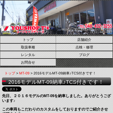
トップ
店舗紹介
取扱車種
点検・修理
レンタル
ブログ
お問合せ
トップ
>
MT-09
> 2016モデルMT-09納車♪TCS付きです！
2016モデルMT-09納車♪TCS付きです！
先日、２０１６モデルのMT-09を納車しました。ありがとうござ
います♪
この車両もこだわりのカスタムをしておりますのでご紹介させ