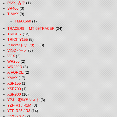
PAS中古車
(1)
SR400
(3)
T-MAX
(9)
TMAX560
(1)
TRACER9 MT-09TRACER
(24)
TRICITY
(13)
TRICITY155
(5)
ｔrickerトリッカー
(3)
VINOビーノ
(5)
VOX
(2)
WR250
(2)
WR250R
(3)
X FORCE
(2)
XMAX
(17)
XSR155
(1)
XSR700
(1)
XSR900
(10)
YPJ 電動アシスト
(3)
YZF-R1 / R1M
(3)
YZF-R25 / R3
(14)
アクシスZ
(2)