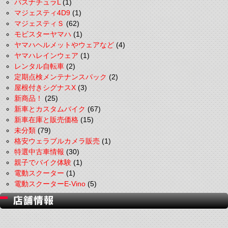
パスナチュラL
(1)
マジェスティ4D9
(1)
マジェスティＳ
(62)
モビスターヤマハ
(1)
ヤマハヘルメットやウェアなど
(4)
ヤマハレインウェア
(1)
レンタル自転車
(2)
定期点検メンテナンスパック
(2)
屋根付きシグナスX
(3)
新商品！
(25)
新車とカスタムバイク
(67)
新車在庫と販売価格
(15)
未分類
(79)
格安ウェラブルカメラ販売
(1)
特選中古車情報
(30)
親子でバイク体験
(1)
電動スクーター
(1)
電動スクーターE-Vino
(5)