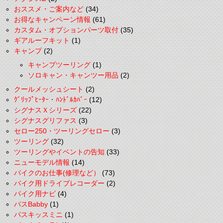
おススメ・ご案内など
(34)
お得なキャンペーン情報
(61)
カスタム・オプションパーツ取付
(35)
ギアルーフキット
(1)
キャンプ
(2)
キャンプツーリング
(1)
ソロキャン・キャンツー用品
(2)
クールメッシュシート
(2)
ｸﾞﾘｯﾌﾟﾋｰﾀｰ・ﾊﾝﾄﾞﾙｶﾊﾞｰ
(12)
シグナスＸシリーズ
(22)
シグナスグリファス
(3)
セロー250・ツーリングセロー
(3)
ツーリング
(32)
ツーリングやイベントの告知
(33)
ニューモデル情報
(14)
バイクのお仕事(修理など）
(73)
バイク用ドライブレコーダー
(2)
バイク用ナビ
(4)
パスBabby
(1)
パスキッスミニ
(1)