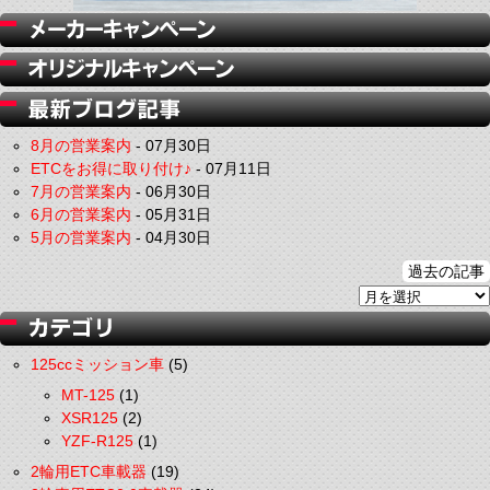
8月の営業案内
-
07月30日
ETCをお得に取り付け♪
-
07月11日
7月の営業案内
-
06月30日
6月の営業案内
-
05月31日
5月の営業案内
-
04月30日
過去の記事
125ccミッション車
(5)
MT-125
(1)
XSR125
(2)
YZF-R125
(1)
2輪用ETC車載器
(19)