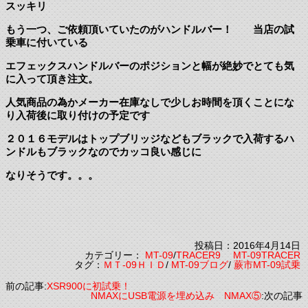
スッキリ
もう一つ、ご依頼頂いていたのがハンドルバー！ 当店の試
乗車に付いている
エフェックスハンドルバーのポジションと幅が絶妙でとても気
に入って頂き注文。
人気商品の為かメーカー在庫なしで少しお時間を頂くことにな
り入荷後に取り付けの予定です
２０１６モデルはトップブリッジなどもブラックで入荷するハ
ンドルもブラックなのでカッコ良い感じに
なりそうです。。。
投稿日：2016年4月14日
カテゴリー：
MT-09
/
TRACER9 MT-09TRACER
タグ：
ＭＴ-09ＨＩＤ
/
MT-09ブログ
/
蕨市MT-09試乗
前の記事:
XSR900に初試乗！
NMAXにUSB電源を埋め込み NMAX⑤
:次の記事