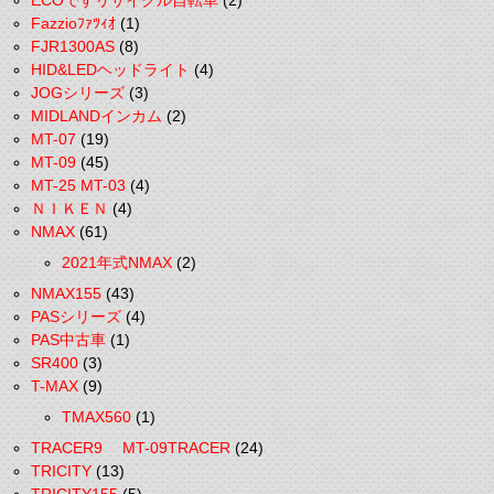
ECOですリサイクル自転車
(2)
Fazzioﾌｧﾂｨｵ
(1)
FJR1300AS
(8)
HID&LEDヘッドライト
(4)
JOGシリーズ
(3)
MIDLANDインカム
(2)
MT-07
(19)
MT-09
(45)
MT-25 MT-03
(4)
ＮＩＫＥＮ
(4)
NMAX
(61)
2021年式NMAX
(2)
NMAX155
(43)
PASシリーズ
(4)
PAS中古車
(1)
SR400
(3)
T-MAX
(9)
TMAX560
(1)
TRACER9 MT-09TRACER
(24)
TRICITY
(13)