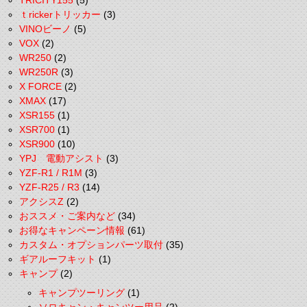
TRICITY155
(5)
ｔrickerトリッカー
(3)
VINOビーノ
(5)
VOX
(2)
WR250
(2)
WR250R
(3)
X FORCE
(2)
XMAX
(17)
XSR155
(1)
XSR700
(1)
XSR900
(10)
YPJ 電動アシスト
(3)
YZF-R1 / R1M
(3)
YZF-R25 / R3
(14)
アクシスZ
(2)
おススメ・ご案内など
(34)
お得なキャンペーン情報
(61)
カスタム・オプションパーツ取付
(35)
ギアルーフキット
(1)
キャンプ
(2)
キャンプツーリング
(1)