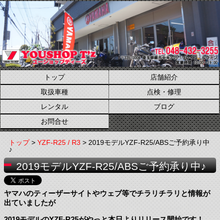
トップ
店舗紹介
取扱車種
点検・修理
レンタル
ブログ
お問合せ
トップ
>
YZF-R25 / R3
> 2019モデルYZF-R25/ABSご予約承り中
♪
2019モデルYZF-R25/ABSご予約承り中♪
ヤマハのティーザーサイトやウェブ等でチラリチラリと情報が
出ていましたが
2019モデルのYZF-R25がやっと本日よりリリース開始です！