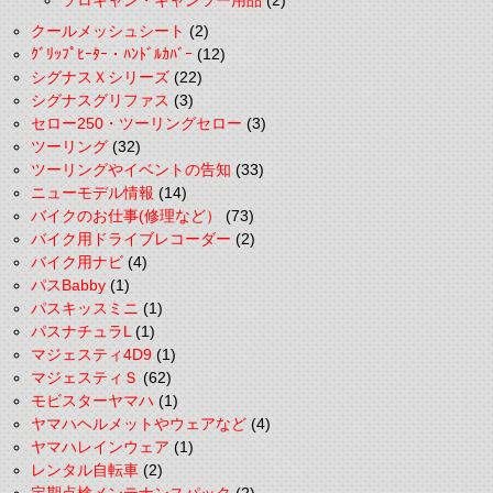
ソロキャン・キャンツー用品
(2)
クールメッシュシート
(2)
ｸﾞﾘｯﾌﾟﾋｰﾀｰ・ﾊﾝﾄﾞﾙｶﾊﾞｰ
(12)
シグナスＸシリーズ
(22)
シグナスグリファス
(3)
セロー250・ツーリングセロー
(3)
ツーリング
(32)
ツーリングやイベントの告知
(33)
ニューモデル情報
(14)
バイクのお仕事(修理など）
(73)
バイク用ドライブレコーダー
(2)
バイク用ナビ
(4)
パスBabby
(1)
パスキッスミニ
(1)
パスナチュラL
(1)
マジェスティ4D9
(1)
マジェスティＳ
(62)
モビスターヤマハ
(1)
ヤマハヘルメットやウェアなど
(4)
ヤマハレインウェア
(1)
レンタル自転車
(2)