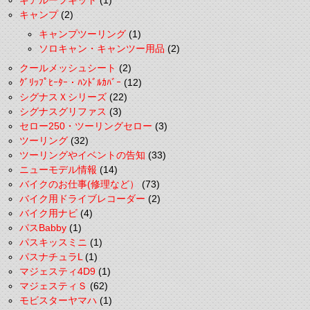
ギアルーフキット
(1)
キャンプ
(2)
キャンプツーリング
(1)
ソロキャン・キャンツー用品
(2)
クールメッシュシート
(2)
ｸﾞﾘｯﾌﾟﾋｰﾀｰ・ﾊﾝﾄﾞﾙｶﾊﾞｰ
(12)
シグナスＸシリーズ
(22)
シグナスグリファス
(3)
セロー250・ツーリングセロー
(3)
ツーリング
(32)
ツーリングやイベントの告知
(33)
ニューモデル情報
(14)
バイクのお仕事(修理など）
(73)
バイク用ドライブレコーダー
(2)
バイク用ナビ
(4)
パスBabby
(1)
パスキッスミニ
(1)
パスナチュラL
(1)
マジェスティ4D9
(1)
マジェスティＳ
(62)
モビスターヤマハ
(1)