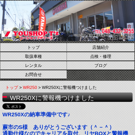
トップ
店舗紹介
取扱車種
点検・修理
レンタル
ブログ
お問合せ
トップ
>
WR250
> WR250Xに警報機つけました
WR250Xに警報機つけました
WR250Xの納車準備中です♪
蕨市のS様 ありがとうございます（＾－＾）
通勤仕様なのでキャリアを取付、リヤBOXと警報機