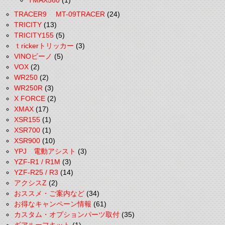
TMAX560
(1)
TRACER9 MT-09TRACER
(24)
TRICITY
(13)
TRICITY155
(5)
ｔrickerトリッカー
(3)
VINOビーノ
(5)
VOX
(2)
WR250
(2)
WR250R
(3)
X FORCE
(2)
XMAX
(17)
XSR155
(1)
XSR700
(1)
XSR900
(10)
YPJ 電動アシスト
(3)
YZF-R1 / R1M
(3)
YZF-R25 / R3
(14)
アクシスZ
(2)
おススメ・ご案内など
(34)
お得なキャンペーン情報
(61)
カスタム・オプションパーツ取付
(35)