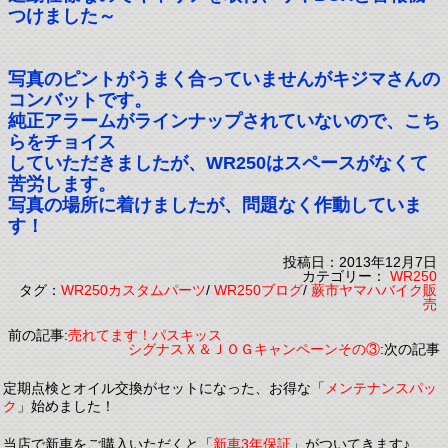
つけました～
写真のピントがうまく合っていませんがキジマさんの
コンバットです。
純正アラームがラインナップされていないので、こち
らをチョイス
していただきましたが、WR250はスペースがなくて
苦労します。
写真の場所に着けましたが、問題なく作動していま
す！
投稿日：2013年12月7日
カテゴリー：
WR250
タグ：
WR250カスタムパーツ
/
WR250ブログ
/
蕨市ヤマハバイク販
売
前の記事:
売れてます！パスキッス
シグナスＸ＆ＪＯＧキャンペーンその③
:次の記事
定期点検とオイル交換がセットになった、お得な「
メンテナンスパッ
ク
」始めました！
当店で新車をご購入いただくと「
新車3年保証
」がついてきます♪