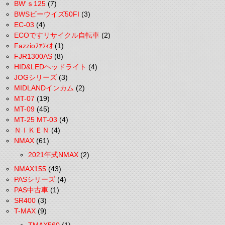
BW'ｓ125
(7)
BWSビーウイズ50FI
(3)
EC-03
(4)
ECOですリサイクル自転車
(2)
Fazzioﾌｧﾂｨｵ
(1)
FJR1300AS
(8)
HID&LEDヘッドライト
(4)
JOGシリーズ
(3)
MIDLANDインカム
(2)
MT-07
(19)
MT-09
(45)
MT-25 MT-03
(4)
ＮＩＫＥＮ
(4)
NMAX
(61)
2021年式NMAX
(2)
NMAX155
(43)
PASシリーズ
(4)
PAS中古車
(1)
SR400
(3)
T-MAX
(9)