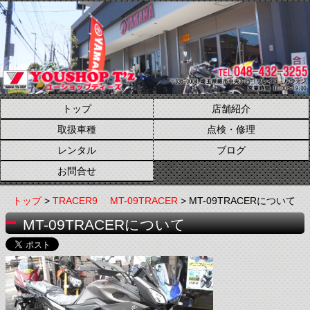
トップ
店舗紹介
取扱車種
点検・修理
レンタル
ブログ
お問合せ
トップ
>
TRACER9 MT-09TRACER
> MT-09TRACERについて
MT-09TRACERについて