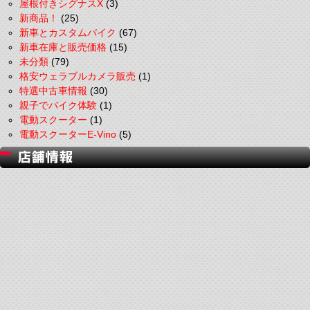
屋根付きシグナスX
(3)
新商品！
(25)
新車とカスタムバイク
(67)
新車在庫と販売価格
(15)
未分類
(79)
格安ウェラブルカメラ販売
(1)
特選中古車情報
(30)
親子でバイク体験
(1)
電動スクーター
(1)
電動スクーターE-Vino
(5)