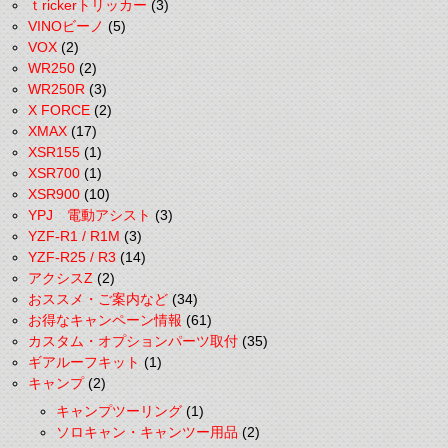
ｔrickerトリッカー
(3)
VINOビーノ
(5)
VOX
(2)
WR250
(2)
WR250R
(3)
X FORCE
(2)
XMAX
(17)
XSR155
(1)
XSR700
(1)
XSR900
(10)
YPJ 電動アシスト
(3)
YZF-R1 / R1M
(3)
YZF-R25 / R3
(14)
アクシスZ
(2)
おススメ・ご案内など
(34)
お得なキャンペーン情報
(61)
カスタム・オプションパーツ取付
(35)
ギアルーフキット
(1)
キャンプ
(2)
キャンプツーリング
(1)
ソロキャン・キャンツー用品
(2)