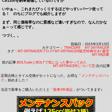
CB1100を納車整備しているのですが
いやぁ～、これまたびっくりするほどやっすいパーツ使って
る！ のちにブログでも紹介しますが
まず、同じ価格帯なのに質感など違いすぎなので、なんだかな
ぁ～って感じです。
つづく。。
投稿日：2015年3月13日
カテゴリー：
TRACER9 MT-09TRACER
タグ：
MT-09TRACERブログ
/
MT-09TRACER販売特典付き
/
蕨市
MT-09試乗
前の記事:
BOLTcafeとBOLTで気になった事やってみた
MT-09TRACERについて②
:次の記事
定期点検とオイル交換がセットになった、お得な「
メンテナンスパッ
ク
」始めました！
当店で新車をご購入いただくと「
新車3年保証
」がついてきます♪