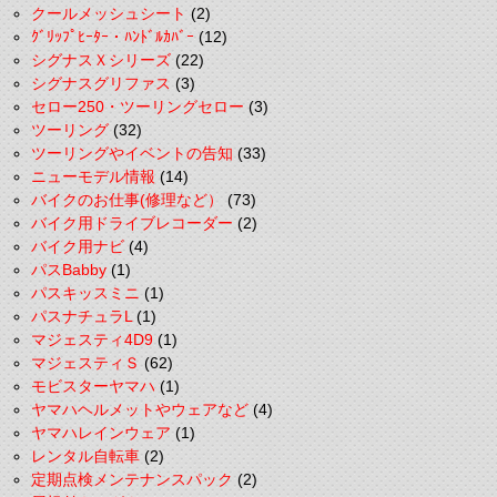
クールメッシュシート
(2)
ｸﾞﾘｯﾌﾟﾋｰﾀｰ・ﾊﾝﾄﾞﾙｶﾊﾞｰ
(12)
シグナスＸシリーズ
(22)
シグナスグリファス
(3)
セロー250・ツーリングセロー
(3)
ツーリング
(32)
ツーリングやイベントの告知
(33)
ニューモデル情報
(14)
バイクのお仕事(修理など）
(73)
バイク用ドライブレコーダー
(2)
バイク用ナビ
(4)
パスBabby
(1)
パスキッスミニ
(1)
パスナチュラL
(1)
マジェスティ4D9
(1)
マジェスティＳ
(62)
モビスターヤマハ
(1)
ヤマハヘルメットやウェアなど
(4)
ヤマハレインウェア
(1)
レンタル自転車
(2)
定期点検メンテナンスパック
(2)