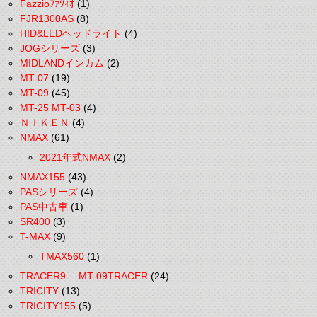
Fazzioﾌｧﾂｨｵ
(1)
FJR1300AS
(8)
HID&LEDヘッドライト
(4)
JOGシリーズ
(3)
MIDLANDインカム
(2)
MT-07
(19)
MT-09
(45)
MT-25 MT-03
(4)
ＮＩＫＥＮ
(4)
NMAX
(61)
2021年式NMAX
(2)
NMAX155
(43)
PASシリーズ
(4)
PAS中古車
(1)
SR400
(3)
T-MAX
(9)
TMAX560
(1)
TRACER9 MT-09TRACER
(24)
TRICITY
(13)
TRICITY155
(5)