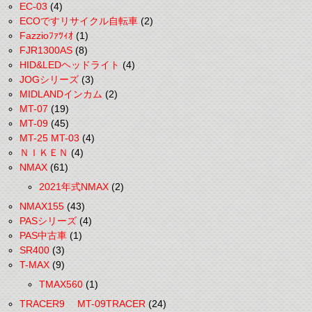
EC-03
(4)
ECOですリサイクル自転車
(2)
Fazzioﾌｧﾂｨｵ
(1)
FJR1300AS
(8)
HID&LEDヘッドライト
(4)
JOGシリーズ
(3)
MIDLANDインカム
(2)
MT-07
(19)
MT-09
(45)
MT-25 MT-03
(4)
ＮＩＫＥＮ
(4)
NMAX
(61)
2021年式NMAX
(2)
NMAX155
(43)
PASシリーズ
(4)
PAS中古車
(1)
SR400
(3)
T-MAX
(9)
TMAX560
(1)
TRACER9 MT-09TRACER
(24)