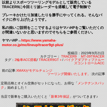
以前よりスポーツツーリングモデルとして販売している
TRACER9に今回ミリ波レーダーを搭載して電子制御で
ブレーキかけたり加速したりを勝手にやってくれる。そんなバ
イクに作り上げたようです。
私の拙いご説明をここでするよりはヤマハHPをご覧いただくの
が間違いないかと思いますのでそちらをご参照ください。
ヤマハHP→
https://www.yamaha-
motor.co.jp/mc/lineup/tracer9gt-plus/
投稿日：2023年9月21日
カテゴリー：
TRACER9 MT-09TRACER
タグ：
2輪車ACC搭載
/
TRACER9GT＋
/
バイクアダプティブクルー
ズコントロールACC
前の記事:
XMAXがモデルチェンジ
ツーリング開催いたします。
:次の記事
定期点検とオイル交換がセットになった、お得な「
メンテナンスパッ
ク
」始めました！
当店で新車をご購入いただくと「
新車3年保証
」がついてきます♪