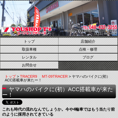
トップ
店舗紹介
取扱車種
点検・修理
レンタル
ブログ
お問合せ
トップ
>
TRACER9 MT-09TRACER
> ヤマハのバイクに(初）
ACC搭載車が来たー！
ヤマハのバイクに(初）ACC搭載車が来た
ー！
これも時代の流れなんでしょうか。今や4輪車ではもう当たり前
のように採用されてきている