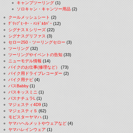
キャンプツーリング
(1)
ソロキャン・キャンツー用品
(2)
クールメッシュシート
(2)
ｸﾞﾘｯﾌﾟﾋｰﾀｰ・ﾊﾝﾄﾞﾙｶﾊﾞｰ
(12)
シグナスＸシリーズ
(22)
シグナスグリファス
(3)
セロー250・ツーリングセロー
(3)
ツーリング
(32)
ツーリングやイベントの告知
(33)
ニューモデル情報
(14)
バイクのお仕事(修理など）
(73)
バイク用ドライブレコーダー
(2)
バイク用ナビ
(4)
パスBabby
(1)
パスキッスミニ
(1)
パスナチュラL
(1)
マジェスティ4D9
(1)
マジェスティＳ
(62)
モビスターヤマハ
(1)
ヤマハヘルメットやウェアなど
(4)
ヤマハレインウェア
(1)