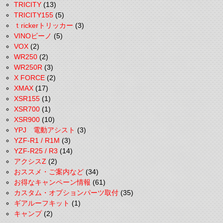
TRICITY
(13)
TRICITY155
(5)
ｔrickerトリッカー
(3)
VINOビーノ
(5)
VOX
(2)
WR250
(2)
WR250R
(3)
X FORCE
(2)
XMAX
(17)
XSR155
(1)
XSR700
(1)
XSR900
(10)
YPJ 電動アシスト
(3)
YZF-R1 / R1M
(3)
YZF-R25 / R3
(14)
アクシスZ
(2)
おススメ・ご案内など
(34)
お得なキャンペーン情報
(61)
カスタム・オプションパーツ取付
(35)
ギアルーフキット
(1)
キャンプ
(2)