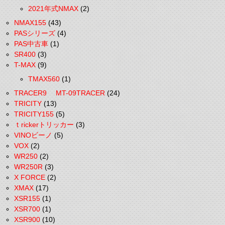
2021年式NMAX
(2)
NMAX155
(43)
PASシリーズ
(4)
PAS中古車
(1)
SR400
(3)
T-MAX
(9)
TMAX560
(1)
TRACER9 MT-09TRACER
(24)
TRICITY
(13)
TRICITY155
(5)
ｔrickerトリッカー
(3)
VINOビーノ
(5)
VOX
(2)
WR250
(2)
WR250R
(3)
X FORCE
(2)
XMAX
(17)
XSR155
(1)
XSR700
(1)
XSR900
(10)