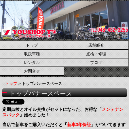
トップ
店舗紹介
取扱車種
点検・修理
レンタル
ブログ
お問合せ
トップ
> トップバナースペース
トップバナースペース
定期点検とオイル交換がセットになった、お得な「
メンテナン
スパック
」始めました！
当店で新車をご購入いただくと「
新車3年保証
」がついてきます