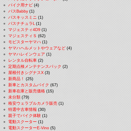
バイク用ナビ
(4)
パスBabby
(1)
パスキッスミニ
(1)
パスナチュラL
(1)
マジェスティ4D9
(1)
マジェスティＳ
(62)
モビスターヤマハ
(1)
ヤマハヘルメットやウェアなど
(4)
ヤマハレインウェア
(1)
レンタル自転車
(2)
定期点検メンテナンスパック
(2)
屋根付きシグナスX
(3)
新商品！
(25)
新車とカスタムバイク
(67)
新車在庫と販売価格
(15)
未分類
(79)
格安ウェラブルカメラ販売
(1)
特選中古車情報
(30)
親子でバイク体験
(1)
電動スクーター
(1)
電動スクーターE-Vino
(5)