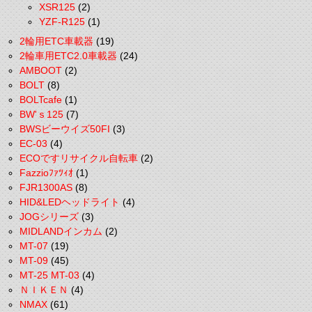
XSR125
(2)
YZF-R125
(1)
2輪用ETC車載器
(19)
2輪車用ETC2.0車載器
(24)
AMBOOT
(2)
BOLT
(8)
BOLTcafe
(1)
BW'ｓ125
(7)
BWSビーウイズ50FI
(3)
EC-03
(4)
ECOですリサイクル自転車
(2)
Fazzioﾌｧﾂｨｵ
(1)
FJR1300AS
(8)
HID&LEDヘッドライト
(4)
JOGシリーズ
(3)
MIDLANDインカム
(2)
MT-07
(19)
MT-09
(45)
MT-25 MT-03
(4)
ＮＩＫＥＮ
(4)
NMAX
(61)