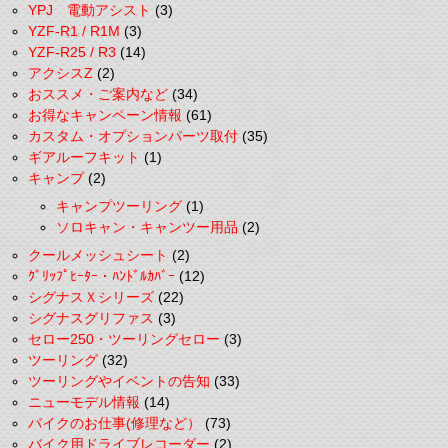
YPJ 電動アシスト
(3)
YZF-R1 / R1M
(3)
YZF-R25 / R3
(14)
アクシスZ
(2)
おススメ・ご案内など
(34)
お得なキャンペーン情報
(61)
カスタム・オプションパーツ取付
(35)
ギアルーフキット
(1)
キャンプ
(2)
キャンプツーリング
(1)
ソロキャン・キャンツー用品
(2)
クールメッシュシート
(2)
ｸﾞﾘｯﾌﾟﾋｰﾀｰ・ﾊﾝﾄﾞﾙｶﾊﾞｰ
(12)
シグナスＸシリーズ
(22)
シグナスグリファス
(3)
セロー250・ツーリングセロー
(3)
ツーリング
(32)
ツーリングやイベントの告知
(33)
ニューモデル情報
(14)
バイクのお仕事(修理など）
(73)
バイク用ドライブレコーダー
(2)