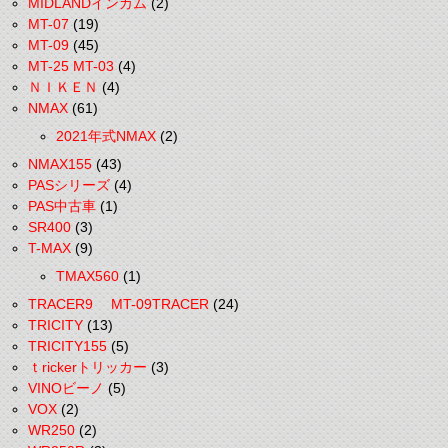
MIDLANDインカム
(2)
MT-07
(19)
MT-09
(45)
MT-25 MT-03
(4)
ＮＩＫＥＮ
(4)
NMAX
(61)
2021年式NMAX
(2)
NMAX155
(43)
PASシリーズ
(4)
PAS中古車
(1)
SR400
(3)
T-MAX
(9)
TMAX560
(1)
TRACER9 MT-09TRACER
(24)
TRICITY
(13)
TRICITY155
(5)
ｔrickerトリッカー
(3)
VINOビーノ
(5)
VOX
(2)
WR250
(2)