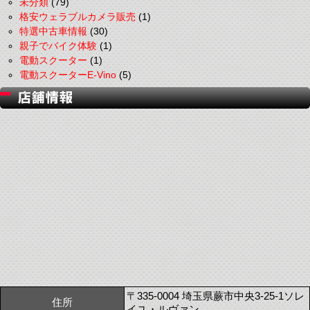
未分類
(79)
格安ウェラブルカメラ販売
(1)
特選中古車情報
(30)
親子でバイク体験
(1)
電動スクーター
(1)
電動スクーターE-Vino
(5)
〒335-0004 埼玉県蕨市中央3-25-1ソレ
住所
イユ・ルヴァン