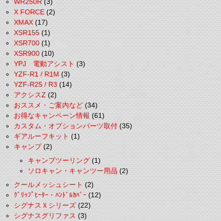
WR250R
(3)
X FORCE
(2)
XMAX
(17)
XSR155
(1)
XSR700
(1)
XSR900
(10)
YPJ 電動アシスト
(3)
YZF-R1 / R1M
(3)
YZF-R25 / R3
(14)
アクシスZ
(2)
おススメ・ご案内など
(34)
お得なキャンペーン情報
(61)
カスタム・オプションパーツ取付
(35)
ギアルーフキット
(1)
キャンプ
(2)
キャンプツーリング
(1)
ソロキャン・キャンツー用品
(2)
クールメッシュシート
(2)
ｸﾞﾘｯﾌﾟﾋｰﾀｰ・ﾊﾝﾄﾞﾙｶﾊﾞｰ
(12)
シグナスＸシリーズ
(22)
シグナスグリファス
(3)