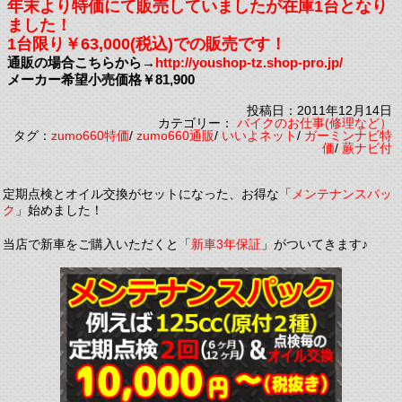
年末より特価にて販売していましたが在庫1台となり
ました！
1台限り￥63,000(税込)での販売です！
通販の場合こちらから→
http://youshop-tz.shop-pro.jp/
メーカー希望小売価格￥81,900
投稿日：2011年12月14日
カテゴリー：
バイクのお仕事(修理など）
タグ：
zumo660特価
/
zumo660通販
/
いいよネット
/
ガーミンナビ特
価
/
蕨ナビ付
定期点検とオイル交換がセットになった、お得な「
メンテナンスパッ
ク
」始めました！
当店で新車をご購入いただくと「
新車3年保証
」がついてきます♪