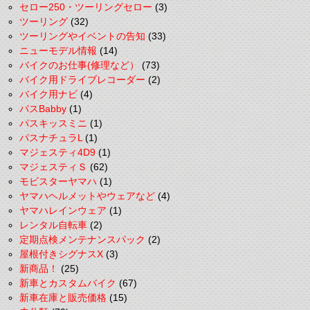
セロー250・ツーリングセロー
(3)
ツーリング
(32)
ツーリングやイベントの告知
(33)
ニューモデル情報
(14)
バイクのお仕事(修理など）
(73)
バイク用ドライブレコーダー
(2)
バイク用ナビ
(4)
パスBabby
(1)
パスキッスミニ
(1)
パスナチュラL
(1)
マジェスティ4D9
(1)
マジェスティＳ
(62)
モビスターヤマハ
(1)
ヤマハヘルメットやウェアなど
(4)
ヤマハレインウェア
(1)
レンタル自転車
(2)
定期点検メンテナンスパック
(2)
屋根付きシグナスX
(3)
新商品！
(25)
新車とカスタムバイク
(67)
新車在庫と販売価格
(15)