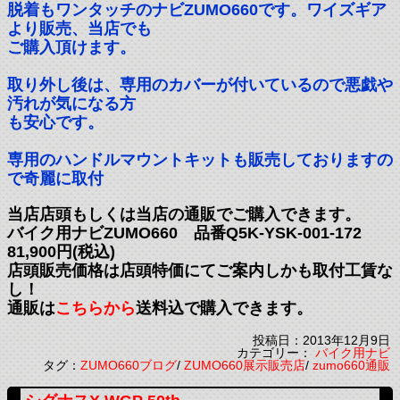
脱着もワンタッチのナビZUMO660です。ワイズギア
より販売、当店でも
ご購入頂けます。
取り外し後は、専用のカバーが付いているので悪戯や
汚れが気になる方
も安心です。
専用のハンドルマウントキットも販売しておりますの
で奇麗に取付
当店店頭もしくは当店の通販でご購入できます。
バイク用ナビZUMO660 品番Q5K-YSK-001-172
81,900円(税込)
店頭販売価格は店頭特価にてご案内しかも取付工賃な
し！
通販は
こちらから
送料込で購入できます。
投稿日：2013年12月9日
カテゴリー：
バイク用ナビ
タグ：
ZUMO660ブログ
/
ZUMO660展示販売店
/
zumo660通販