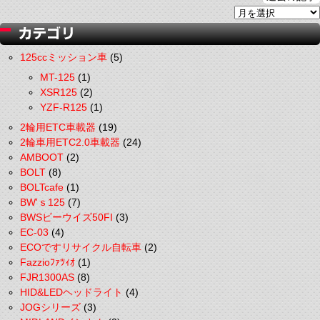
125ccミッション車
(5)
MT-125
(1)
XSR125
(2)
YZF-R125
(1)
2輪用ETC車載器
(19)
2輪車用ETC2.0車載器
(24)
AMBOOT
(2)
BOLT
(8)
BOLTcafe
(1)
BW'ｓ125
(7)
BWSビーウイズ50FI
(3)
EC-03
(4)
ECOですリサイクル自転車
(2)
Fazzioﾌｧﾂｨｵ
(1)
FJR1300AS
(8)
HID&LEDヘッドライト
(4)
JOGシリーズ
(3)