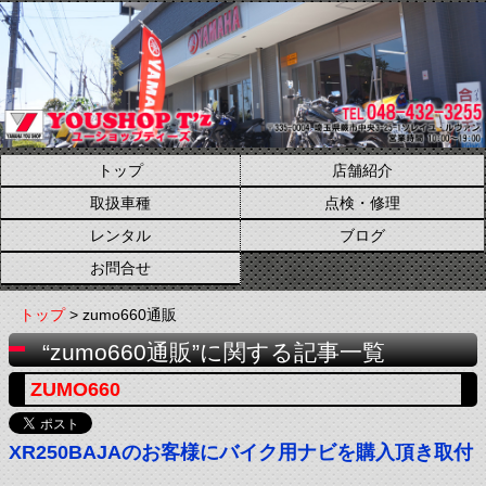
トップ
店舗紹介
取扱車種
点検・修理
レンタル
ブログ
お問合せ
トップ
> zumo660通販
“zumo660通販”に関する記事一覧
ZUMO660
XR250BAJAのお客様にバイク用ナビを購入頂き取付