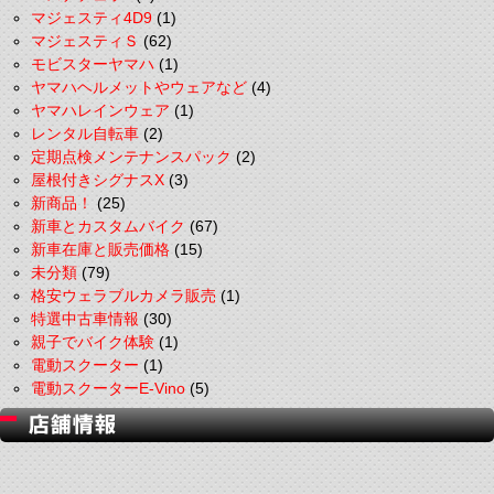
マジェスティ4D9
(1)
マジェスティＳ
(62)
モビスターヤマハ
(1)
ヤマハヘルメットやウェアなど
(4)
ヤマハレインウェア
(1)
レンタル自転車
(2)
定期点検メンテナンスパック
(2)
屋根付きシグナスX
(3)
新商品！
(25)
新車とカスタムバイク
(67)
新車在庫と販売価格
(15)
未分類
(79)
格安ウェラブルカメラ販売
(1)
特選中古車情報
(30)
親子でバイク体験
(1)
電動スクーター
(1)
電動スクーターE-Vino
(5)