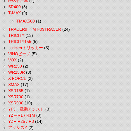
PAS中古車
(1)
SR400
(3)
T-MAX
(9)
TMAX560
(1)
TRACER9 MT-09TRACER
(24)
TRICITY
(13)
TRICITY155
(5)
ｔrickerトリッカー
(3)
VINOビーノ
(5)
VOX
(2)
WR250
(2)
WR250R
(3)
X FORCE
(2)
XMAX
(17)
XSR155
(1)
XSR700
(1)
XSR900
(10)
YPJ 電動アシスト
(3)
YZF-R1 / R1M
(3)
YZF-R25 / R3
(14)
アクシスZ
(2)