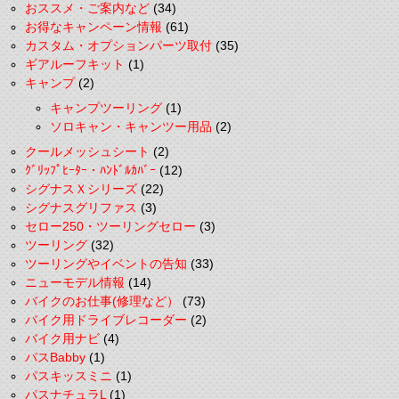
おススメ・ご案内など
(34)
お得なキャンペーン情報
(61)
カスタム・オプションパーツ取付
(35)
ギアルーフキット
(1)
キャンプ
(2)
キャンプツーリング
(1)
ソロキャン・キャンツー用品
(2)
クールメッシュシート
(2)
ｸﾞﾘｯﾌﾟﾋｰﾀｰ・ﾊﾝﾄﾞﾙｶﾊﾞｰ
(12)
シグナスＸシリーズ
(22)
シグナスグリファス
(3)
セロー250・ツーリングセロー
(3)
ツーリング
(32)
ツーリングやイベントの告知
(33)
ニューモデル情報
(14)
バイクのお仕事(修理など）
(73)
バイク用ドライブレコーダー
(2)
バイク用ナビ
(4)
パスBabby
(1)
パスキッスミニ
(1)
パスナチュラL
(1)