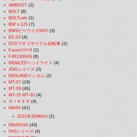
AMBOOT
(2)
BOLT
(8)
BOLTcafe
(1)
BW'ｓ125
(7)
BWSビーウイズ50FI
(3)
EC-03
(4)
ECOですリサイクル自転車
(2)
Fazzioﾌｧﾂｨｵ
(1)
FJR1300AS
(8)
HID&LEDヘッドライト
(4)
JOGシリーズ
(3)
MIDLANDインカム
(2)
MT-07
(19)
MT-09
(45)
MT-25 MT-03
(4)
ＮＩＫＥＮ
(4)
NMAX
(61)
2021年式NMAX
(2)
NMAX155
(43)
PASシリーズ
(4)