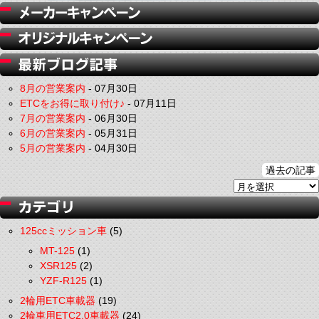
8月の営業案内
-
07月30日
ETCをお得に取り付け♪
-
07月11日
7月の営業案内
-
06月30日
6月の営業案内
-
05月31日
5月の営業案内
-
04月30日
過去の記事
125ccミッション車
(5)
MT-125
(1)
XSR125
(2)
YZF-R125
(1)
2輪用ETC車載器
(19)
2輪車用ETC2.0車載器
(24)