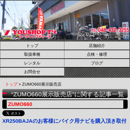
トップ
店舗紹介
取扱車種
点検・修理
レンタル
ブログ
お問合せ
トップ
> ZUMO660展示販売店
“ZUMO660展示販売店”に関する記事一覧
ZUMO660
XR250BAJAのお客様にバイク用ナビを購入頂き取付