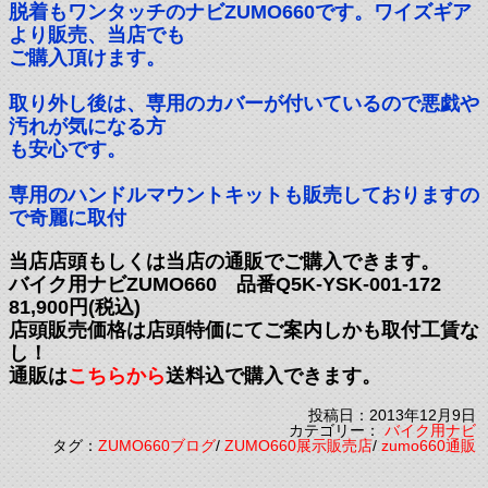
脱着もワンタッチのナビZUMO660です。ワイズギア
より販売、当店でも
ご購入頂けます。
取り外し後は、専用のカバーが付いているので悪戯や
汚れが気になる方
も安心です。
専用のハンドルマウントキットも販売しておりますの
で奇麗に取付
当店店頭もしくは当店の通販でご購入できます。
バイク用ナビZUMO660 品番Q5K-YSK-001-172
81,900円(税込)
店頭販売価格は店頭特価にてご案内しかも取付工賃な
し！
通販は
こちらから
送料込で購入できます。
投稿日：2013年12月9日
カテゴリー：
バイク用ナビ
タグ：
ZUMO660ブログ
/
ZUMO660展示販売店
/
zumo660通販