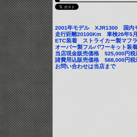
2001年モデル XJR1300 
走行距離20100Km 車検26年
ETC装着 ストライカー製マフ
オーバー製フルパワーキット装
当店現金販売価格 525,000円税
諸費用込販売価格 588,000円税
お問い合わせは当店まで