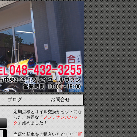
ブログ
お問合せ
定期点検とオイル交換がセットにな
った、お得な「
メンテナンスパッ
ク
」始めました！
当店で新車をご購入いただくと「
新