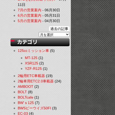
11日
7月の営業案内
-
06月30日
6月の営業案内
-
05月31日
5月の営業案内
-
04月30日
過去の記事
125ccミッション車
(5)
MT-125
(1)
XSR125
(2)
YZF-R125
(1)
2輪用ETC車載器
(19)
2輪車用ETC2.0車載器
(24)
AMBOOT
(2)
BOLT
(8)
BOLTcafe
(1)
BW'ｓ125
(7)
BWSビーウイズ50FI
(3)
EC-03
(4)