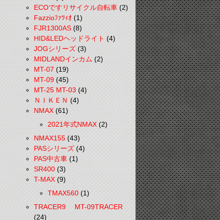
ECOですリサイクル自転車
(2)
Fazzioﾌｧﾂｨｵ
(1)
FJR1300AS
(8)
HID&LEDヘッドライト
(4)
JOGシリーズ
(3)
MIDLANDインカム
(2)
MT-07
(19)
MT-09
(45)
MT-25 MT-03
(4)
ＮＩＫＥＮ
(4)
NMAX
(61)
2021年式NMAX
(2)
NMAX155
(43)
PASシリーズ
(4)
PAS中古車
(1)
SR400
(3)
T-MAX
(9)
TMAX560
(1)
TRACER9 MT-09TRACER
(24)