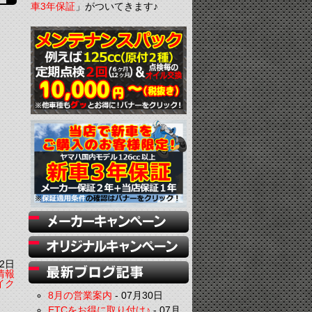
車3年保証
」がついてきます♪
2日
情報
イク
8月の営業案内
-
07月30日
ETCをお得に取り付け♪
-
07月