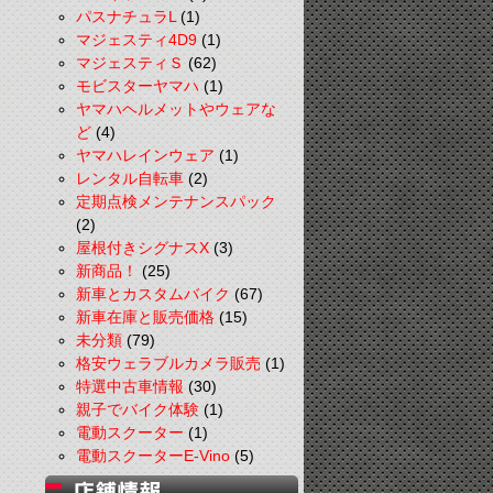
パスナチュラL
(1)
マジェスティ4D9
(1)
マジェスティＳ
(62)
モビスターヤマハ
(1)
ヤマハヘルメットやウェアな
ど
(4)
ヤマハレインウェア
(1)
レンタル自転車
(2)
定期点検メンテナンスパック
(2)
屋根付きシグナスX
(3)
新商品！
(25)
新車とカスタムバイク
(67)
新車在庫と販売価格
(15)
未分類
(79)
格安ウェラブルカメラ販売
(1)
特選中古車情報
(30)
親子でバイク体験
(1)
電動スクーター
(1)
電動スクーターE-Vino
(5)