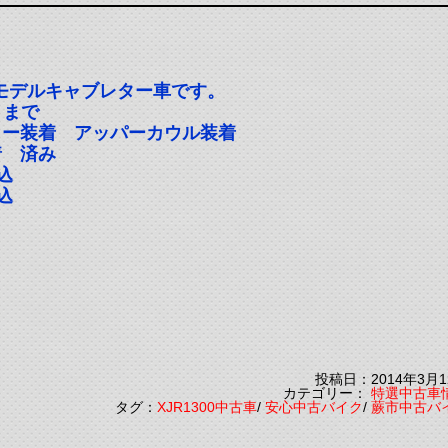
国内モデルキャブレター車です。
5月まで
ラー装着 アッパーカウル装着
着 済み
込
込
投稿日：2014年3月1
カテゴリー：
特選中古車
タグ：
XJR1300中古車
/
安心中古バイク
/
蕨市中古バ