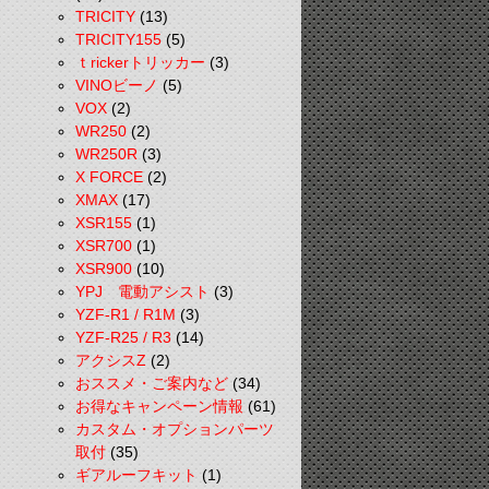
TRICITY
(13)
TRICITY155
(5)
ｔrickerトリッカー
(3)
VINOビーノ
(5)
VOX
(2)
WR250
(2)
WR250R
(3)
X FORCE
(2)
XMAX
(17)
XSR155
(1)
XSR700
(1)
XSR900
(10)
YPJ 電動アシスト
(3)
YZF-R1 / R1M
(3)
YZF-R25 / R3
(14)
アクシスZ
(2)
おススメ・ご案内など
(34)
お得なキャンペーン情報
(61)
カスタム・オプションパーツ
取付
(35)
ギアルーフキット
(1)