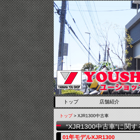
トップ
店舗紹介
トップ
> XJR1300中古車
“XJR1300中古車”に関
01年モデルXJR1300