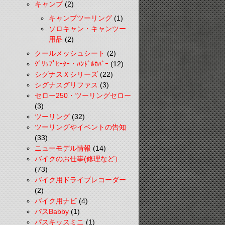
キャンプ
(2)
キャンプツーリング
(1)
ソロキャン・キャンツー
用品
(2)
クールメッシュシート
(2)
ｸﾞﾘｯﾌﾟﾋｰﾀｰ・ﾊﾝﾄﾞﾙｶﾊﾞｰ
(12)
シグナスＸシリーズ
(22)
シグナスグリファス
(3)
セロー250・ツーリングセロー
(3)
ツーリング
(32)
ツーリングやイベントの告知
(33)
ニューモデル情報
(14)
バイクのお仕事(修理など）
(73)
バイク用ドライブレコーダー
(2)
バイク用ナビ
(4)
パスBabby
(1)
パスキッスミニ
(1)