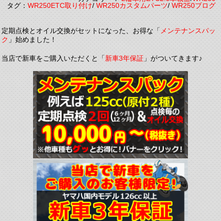
タグ：
WR250ETC取り付け
/
WR250カスタムパーツ
/
WR250ブログ
定期点検とオイル交換がセットになった、お得な「
メンテナンスパッ
ク
」始めました！
当店で新車をご購入いただくと「
新車3年保証
」がついてきます♪