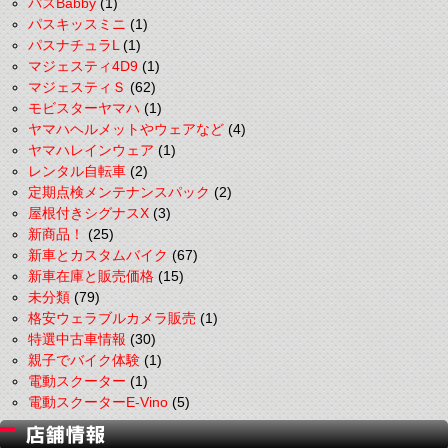
パスBabby
(1)
パスキッスミニ
(1)
パスナチュラL
(1)
マジェスティ4D9
(1)
マジェスティＳ
(62)
モビスターヤマハ
(1)
ヤマハヘルメットやウェアなど
(4)
ヤマハレインウェア
(1)
レンタル自転車
(2)
定期点検メンテナンスパック
(2)
屋根付きシグナスX
(3)
新商品！
(25)
新車とカスタムバイク
(67)
新車在庫と販売価格
(15)
未分類
(79)
格安ウェラブルカメラ販売
(1)
特選中古車情報
(30)
親子でバイク体験
(1)
電動スクーター
(1)
電動スクーターE-Vino
(5)