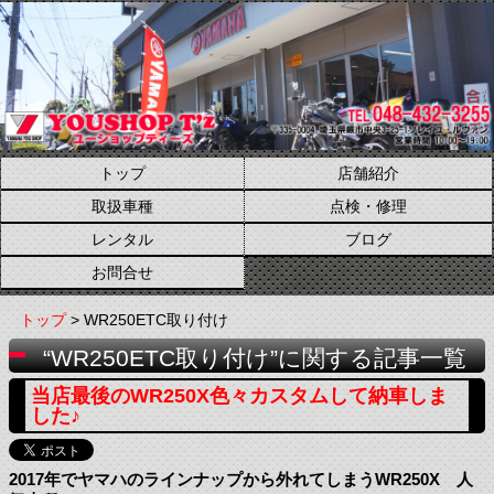
トップ
店舗紹介
取扱車種
点検・修理
レンタル
ブログ
お問合せ
トップ
> WR250ETC取り付け
“WR250ETC取り付け”に関する記事一覧
当店最後のWR250X色々カスタムして納車しま
した♪
2017年でヤマハのラインナップから外れてしまうWR250X 人