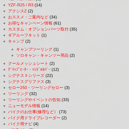
YZF-R25 / R3
(14)
アクシスZ
(2)
おススメ・ご案内など
(34)
お得なキャンペーン情報
(61)
カスタム・オプションパーツ取付
(35)
ギアルーフキット
(1)
キャンプ
(2)
キャンプツーリング
(1)
ソロキャン・キャンツー用品
(2)
クールメッシュシート
(2)
ｸﾞﾘｯﾌﾟﾋｰﾀｰ・ﾊﾝﾄﾞﾙｶﾊﾞｰ
(12)
シグナスＸシリーズ
(22)
シグナスグリファス
(3)
セロー250・ツーリングセロー
(3)
ツーリング
(32)
ツーリングやイベントの告知
(33)
ニューモデル情報
(14)
バイクのお仕事(修理など）
(73)
バイク用ドライブレコーダー
(2)
バイク用ナビ
(4)