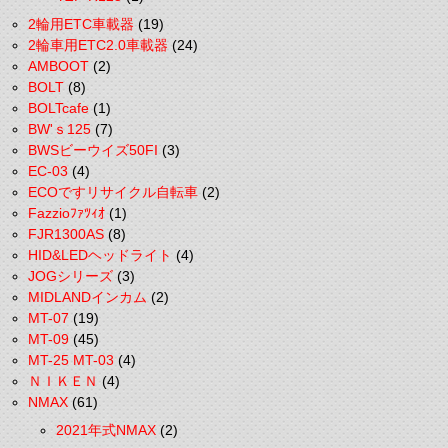
2輪用ETC車載器
(19)
2輪車用ETC2.0車載器
(24)
AMBOOT
(2)
BOLT
(8)
BOLTcafe
(1)
BW'ｓ125
(7)
BWSビーウイズ50FI
(3)
EC-03
(4)
ECOですリサイクル自転車
(2)
Fazzioﾌｧﾂｨｵ
(1)
FJR1300AS
(8)
HID&LEDヘッドライト
(4)
JOGシリーズ
(3)
MIDLANDインカム
(2)
MT-07
(19)
MT-09
(45)
MT-25 MT-03
(4)
ＮＩＫＥＮ
(4)
NMAX
(61)
2021年式NMAX
(2)