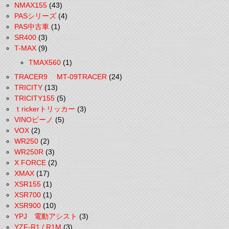
NMAX155
(43)
PASシリーズ
(4)
PAS中古車
(1)
SR400
(3)
T-MAX
(9)
TMAX560
(1)
TRACER9 MT-09TRACER
(24)
TRICITY
(13)
TRICITY155
(5)
ｔrickerトリッカー
(3)
VINOビーノ
(5)
VOX
(2)
WR250
(2)
WR250R
(3)
X FORCE
(2)
XMAX
(17)
XSR155
(1)
XSR700
(1)
XSR900
(10)
YPJ 電動アシスト
(3)
YZF-R1 / R1M
(3)