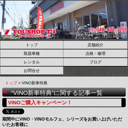
トップ
店舗紹介
取扱車種
点検・修理
レンタル
ブログ
お問合せ
トップ
> VINO新車特典
“VINO新車特典”に関する記事一覧
VINOご購入キャンペーン！
期間中にVINO・VINOモルフェ、シリーズをお買い上げいただ
いたお客様に