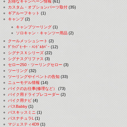
お得なキャンペーン情報
(61)
カスタム・オプションパーツ取付
(35)
ギアルーフキット
(1)
キャンプ
(2)
キャンプツーリング
(1)
ソロキャン・キャンツー用品
(2)
クールメッシュシート
(2)
ｸﾞﾘｯﾌﾟﾋｰﾀｰ・ﾊﾝﾄﾞﾙｶﾊﾞｰ
(12)
シグナスＸシリーズ
(22)
シグナスグリファス
(3)
セロー250・ツーリングセロー
(3)
ツーリング
(32)
ツーリングやイベントの告知
(33)
ニューモデル情報
(14)
バイクのお仕事(修理など）
(73)
バイク用ドライブレコーダー
(2)
バイク用ナビ
(4)
パスBabby
(1)
パスキッスミニ
(1)
パスナチュラL
(1)
マジェスティ4D9
(1)