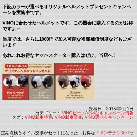
下記カラーが選べるオリジナルヘルメットプレゼントキャンペ
ーンを実施中です。
VINOに合わせたヘルメットです、この機会に購入するのがお得
ですよ～
当店では、さらに1000円で加入可能な盗難補償制度などもござ
います
あれこれお得なヤマハスクーター購入はぜひ、当店へ！
投稿日：2015年2月1日
カテゴリー：
VINOビーノ
/
お得なキャンペーン情報
タグ：
VINO新車特典
/
VINO新車販売
/
VINO選べるキャンペーン
定期点検とオイル交換がセットになった、お得な「
メンテナンスパッ