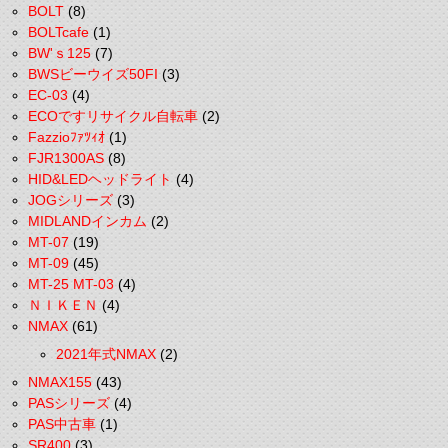
BOLT
(8)
BOLTcafe
(1)
BW'ｓ125
(7)
BWSビーウイズ50FI
(3)
EC-03
(4)
ECOですリサイクル自転車
(2)
Fazzioﾌｧﾂｨｵ
(1)
FJR1300AS
(8)
HID&LEDヘッドライト
(4)
JOGシリーズ
(3)
MIDLANDインカム
(2)
MT-07
(19)
MT-09
(45)
MT-25 MT-03
(4)
ＮＩＫＥＮ
(4)
NMAX
(61)
2021年式NMAX
(2)
NMAX155
(43)
PASシリーズ
(4)
PAS中古車
(1)
SR400
(3)