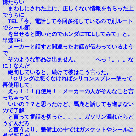
構たらい
まわしにされた上に、正しくない情報をもらった上
でうちに
TEL「今、電話して今回多発しているので別ルート
でシール類
を出せると聞いたのでホンダにTELしてみて」と。
早速TEL
メーカーと話すと間違ったお話が伝わっているよう
で
そのような部品は出ません。 へっ！。。。な
に！なんだ
絶句していると、続けて彼はこう言った。
「Oリングは悪くなければシリコンスプレー塗って
再使用して」
えっ！！！再使用！ メーカーの人がそんなこと言
っちゃって
いいの？？と思ったけど、馬鹿と話しても進まない
ので了解
と言って電話を切った。。。。ガソリン漏れたらど
うすんだろ
と言うより、整備士の中ではガスケットやシールは