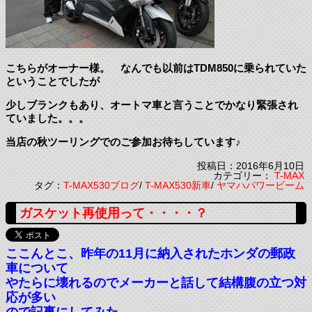
こちらがオーナー様。 なんでも以前はTDM850に乗られていた
ということでしたが
少しブランクもあり、オートマ車と言うことでかなり緊張され
ていました。。。
当店の秋ツーリングでのご参加お待ちしています♪
投稿日：2016年6月10日
カテゴリー：
T-MAX
タグ：
T-MAX530ブログ
/
T-MAX530新車
/
ヤマハパワービーム
ガスケット再使用って・・・・？
ここんとこ、昨年の11月に納入されたホンダの郵政
車について
やたらに壊れるのでメーカーと話して結構腹の立つ対
応が多い