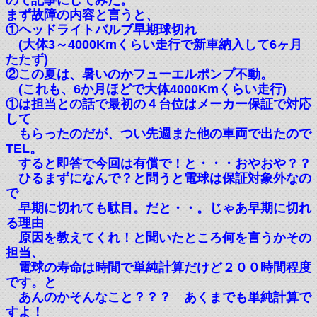
ので記事にしてみた。
まず故障の内容と言うと、
①ヘッドライトバルブ早期球切れ
(大体3～4000Kmくらい走行で新車納入して6ヶ月
たたず)
②この夏は、暑いのかフューエルポンプ不動。
(これも、6か月ほどで大体4000Kmくらい走行)
①は担当との話で最初の４台位はメーカー保証で対応
して
もらったのだが、つい先週また他の車両で出たので
TEL。
すると即答で今回は有償で！と・・・おやおや？？
ひるまずになんで？と問うと電球は保証対象外なの
で
早期に切れても駄目。だと・・。じゃあ早期に切れ
る理由
原因を教えてくれ！と聞いたところ何を言うかその
担当、
電球の寿命は時間で単純計算だけど２００時間程度
です。と
あんのかそんなこと？？？ あくまでも単純計算で
すよ！