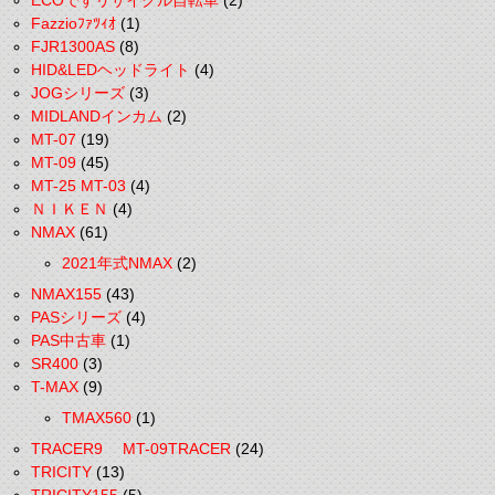
ECOですリサイクル自転車
(2)
Fazzioﾌｧﾂｨｵ
(1)
FJR1300AS
(8)
HID&LEDヘッドライト
(4)
JOGシリーズ
(3)
MIDLANDインカム
(2)
MT-07
(19)
MT-09
(45)
MT-25 MT-03
(4)
ＮＩＫＥＮ
(4)
NMAX
(61)
2021年式NMAX
(2)
NMAX155
(43)
PASシリーズ
(4)
PAS中古車
(1)
SR400
(3)
T-MAX
(9)
TMAX560
(1)
TRACER9 MT-09TRACER
(24)
TRICITY
(13)