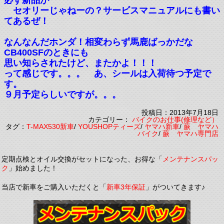
必ず新品が
セオリーじゃねーの？サービスマニュアルにも書い
てあるぜ！
なんなんだホンダ！相変わらず馬鹿ばっかだな
CB400SFのときにも
思い知らされたけど、またかよ！！！
って感じです。。。 あ、シールは入荷待つ予定で
す。
９月予定らしいですが。。。
投稿日：2013年7月18日
カテゴリー：
バイクのお仕事(修理など）
タグ：
T-MAX530新車
/
YOUSHOPティーズ
/
ヤマハ新車
/
蕨 ヤマハ
バイク
/
蕨 ヤマハ専門店
定期点検とオイル交換がセットになった、お得な「
メンテナンスパッ
ク
」始めました！
当店で新車をご購入いただくと「
新車3年保証
」がついてきます♪