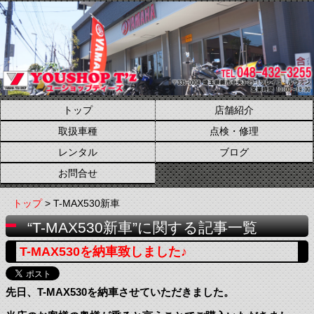
トップ
店舗紹介
取扱車種
点検・修理
レンタル
ブログ
お問合せ
トップ
> T-MAX530新車
“T-MAX530新車”に関する記事一覧
T-MAX530を納車致しました♪
先日、T-MAX530を納車させていただきました。