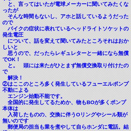
と、言ってはいたが電球メーカーに聞いてみたくな
ったが
そんな時間もないし、アホと話しているようだった
ので
バイクの症状に表れているヘッドライトソケットの
発生電圧
について、話を変えて聞いてみたところそれはおか
しいと
思うので、だったらレギュレターと一緒になら無償
でOK！
と。 頭には来たがひとまず無償交換取り付けたの
で
解決！
②はここのところ多く発生しているフューエルポンプ
不動による
エンジン始動不能です。
全国的に発生してるためか、物もBOが多くポンプ
本体は
入荷したものの、交換に伴うOリングやシール類が
無いのです
郵便局の担当も業を煮やして自らホンダに電話。結