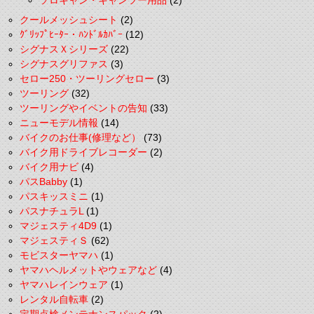
ソロキャン・キャンツー用品
(2)
クールメッシュシート
(2)
ｸﾞﾘｯﾌﾟﾋｰﾀｰ・ﾊﾝﾄﾞﾙｶﾊﾞｰ
(12)
シグナスＸシリーズ
(22)
シグナスグリファス
(3)
セロー250・ツーリングセロー
(3)
ツーリング
(32)
ツーリングやイベントの告知
(33)
ニューモデル情報
(14)
バイクのお仕事(修理など）
(73)
バイク用ドライブレコーダー
(2)
バイク用ナビ
(4)
パスBabby
(1)
パスキッスミニ
(1)
パスナチュラL
(1)
マジェスティ4D9
(1)
マジェスティＳ
(62)
モビスターヤマハ
(1)
ヤマハヘルメットやウェアなど
(4)
ヤマハレインウェア
(1)
レンタル自転車
(2)