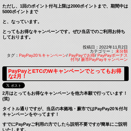
ただし、1回のポイント付与上限は2000ポイントまで、期間中は
5000ポイントまで
と、なっています。
とってもお得なキャンペーンです。ぜひ当店でのご利用お待ち
しております。
投稿日：2022年11月2日
カテゴリー：
未分類
タグ：
PayPay20％キャンペーン
/
PayPayでお得
/
PayPayボーナス
付与
/
蕨市PayPayキャンペーン
PayPayとETCのWキャンペーンでとってもお得
な2月！
2月はとってもお得なキャンペーンを他力本願で行っています！
(笑)
タイトル通りですが、当店の本拠地・蕨市ではPayPay20％付与
キャンペーンをやってます！
すでにPayPayご利用の方でしたら説明不要ですが簡単にご説明
いたします。