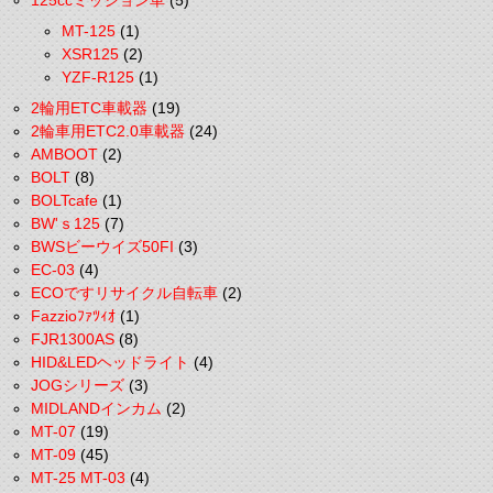
125ccミッション車
(5)
MT-125
(1)
XSR125
(2)
YZF-R125
(1)
2輪用ETC車載器
(19)
2輪車用ETC2.0車載器
(24)
AMBOOT
(2)
BOLT
(8)
BOLTcafe
(1)
BW'ｓ125
(7)
BWSビーウイズ50FI
(3)
EC-03
(4)
ECOですリサイクル自転車
(2)
Fazzioﾌｧﾂｨｵ
(1)
FJR1300AS
(8)
HID&LEDヘッドライト
(4)
JOGシリーズ
(3)
MIDLANDインカム
(2)
MT-07
(19)
MT-09
(45)
MT-25 MT-03
(4)