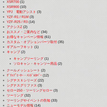
XSR700
(1)
XSR900
(10)
YPJ 電動アシスト
(3)
YZF-R1 / R1M
(3)
YZF-R25 / R3
(14)
アクシスZ
(2)
おススメ・ご案内など
(34)
お得なキャンペーン情報
(61)
カスタム・オプションパーツ取付
(35)
ギアルーフキット
(1)
キャンプ
(2)
キャンプツーリング
(1)
ソロキャン・キャンツー用品
(2)
クールメッシュシート
(2)
ｸﾞﾘｯﾌﾟﾋｰﾀｰ・ﾊﾝﾄﾞﾙｶﾊﾞｰ
(12)
シグナスＸシリーズ
(22)
シグナスグリファス
(3)
セロー250・ツーリングセロー
(3)
ツーリング
(32)
ツーリングやイベントの告知
(33)
ニューモデル情報
(14)