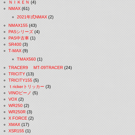
ＮＩＫＥＮ
(4)
NMAX
(61)
2021年式NMAX
(2)
NMAX155
(43)
PASシリーズ
(4)
PAS中古車
(1)
SR400
(3)
T-MAX
(9)
TMAX560
(1)
TRACER9 MT-09TRACER
(24)
TRICITY
(13)
TRICITY155
(5)
ｔrickerトリッカー
(3)
VINOビーノ
(5)
VOX
(2)
WR250
(2)
WR250R
(3)
X FORCE
(2)
XMAX
(17)
XSR155
(1)