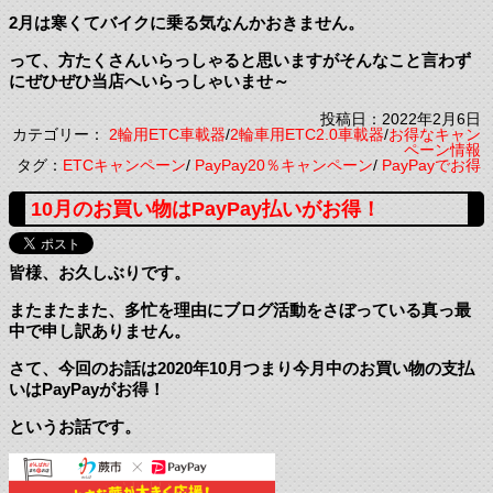
2月は寒くてバイクに乗る気なんかおきません。
って、方たくさんいらっしゃると思いますがそんなこと言わず
にぜひぜひ当店へいらっしゃいませ～
投稿日：2022年2月6日
カテゴリー：
2輪用ETC車載器
/
2輪車用ETC2.0車載器
/
お得なキャン
ペーン情報
タグ：
ETCキャンペーン
/
PayPay20％キャンペーン
/
PayPayでお得
10月のお買い物はPayPay払いがお得！
皆様、お久しぶりです。
またまたまた、多忙を理由にブログ活動をさぼっている真っ最
中で申し訳ありません。
さて、今回のお話は2020年10月つまり今月中のお買い物の支払
いはPayPayがお得！
というお話です。