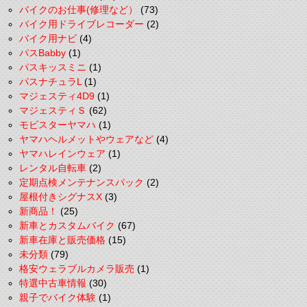
バイクのお仕事(修理など）
(73)
バイク用ドライブレコーダー
(2)
バイク用ナビ
(4)
パスBabby
(1)
パスキッスミニ
(1)
パスナチュラL
(1)
マジェスティ4D9
(1)
マジェスティＳ
(62)
モビスターヤマハ
(1)
ヤマハヘルメットやウェアなど
(4)
ヤマハレインウェア
(1)
レンタル自転車
(2)
定期点検メンテナンスパック
(2)
屋根付きシグナスX
(3)
新商品！
(25)
新車とカスタムバイク
(67)
新車在庫と販売価格
(15)
未分類
(79)
格安ウェラブルカメラ販売
(1)
特選中古車情報
(30)
親子でバイク体験
(1)