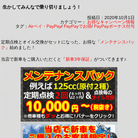
生かしてみんなで乗り切りましょう！
投稿日：2020年10月1日
カテゴリー：
お得なキャンペーン情報
タグ：
Airペイ・PayPay
/
PayPayでお得
/
PayPayボーナス付与
定期点検とオイル交換がセットになった、お得な「
メンテナンスパッ
ク
」始めました！
当店で新車をご購入いただくと「
新車3年保証
」がついてきます♪