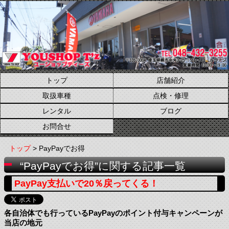
トップ
店舗紹介
取扱車種
点検・修理
レンタル
ブログ
お問合せ
トップ
> PayPayでお得
“PayPayでお得”に関する記事一覧
PayPay支払いで20％戻ってくる！
各自治体でも行っているPayPayのポイント付与キャンペーンが
当店の地元