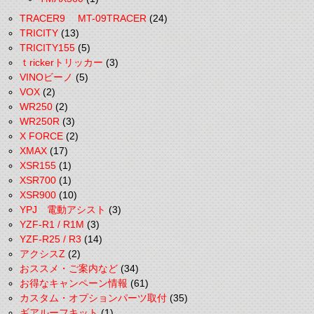
TRACER9 MT-09TRACER
(24)
TRICITY
(13)
TRICITY155
(5)
ｔrickerトリッカー
(3)
VINOビーノ
(5)
VOX
(2)
WR250
(2)
WR250R
(3)
X FORCE
(2)
XMAX
(17)
XSR155
(1)
XSR700
(1)
XSR900
(10)
YPJ 電動アシスト
(3)
YZF-R1 / R1M
(3)
YZF-R25 / R3
(14)
アクシスZ
(2)
おススメ・ご案内など
(34)
お得なキャンペーン情報
(61)
カスタム・オプションパーツ取付
(35)
ギアルーフキット
(1)