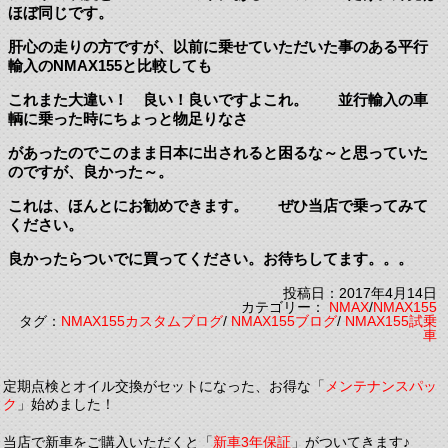
ほぼ同じです。
肝心の走りの方ですが、以前に乗せていただいた事のある平行
輸入のNMAX155と比較しても
これまた大違い！ 良い！良いですよこれ。 並行輸入の車
輌に乗った時にちょっと物足りなさ
があったのでこのまま日本に出されると困るな～と思っていた
のですが、良かった～。
これは、ほんとにお勧めできます。 ぜひ当店で乗ってみて
ください。
良かったらついでに買ってください。お待ちしてます。。。
投稿日：2017年4月14日
カテゴリー：
NMAX
/
NMAX155
タグ：
NMAX155カスタムブログ
/
NMAX155ブログ
/
NMAX155試乗
車
定期点検とオイル交換がセットになった、お得な「
メンテナンスパッ
ク
」始めました！
当店で新車をご購入いただくと「
新車3年保証
」がついてきます♪