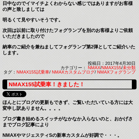
日中なのでイマイチよくわからない感じではありますがお客様
の声と致しましては
明るくて見やすいそうです。
次回は以前に取り付けたフォグランプを別のお客様よりご依頼
いただきましたので
納車のご紹介を兼ねましてフォグランプ第2弾としてご紹介いた
します。
投稿日：2017年4月30日
カテゴリー：
NMAX
/
NMAX155
/
未分類
タグ：
NMAX155試乗車
/
NMAXカスタムブログ
/
NMAXフォグランプ
NMAX155試乗車！きました！
ほんとにブログの更新もできず、ご覧いただいている方には大
変申し訳ありません。。。。
ブログ書き始めるスイッチがなかなか入らないのと、おかげさ
までブログ記事により
NMAXやマジェスティSの新車カスタムが好調で・・・。