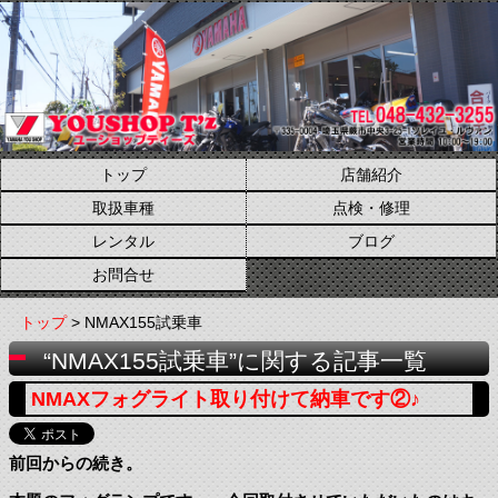
トップ
店舗紹介
取扱車種
点検・修理
レンタル
ブログ
お問合せ
トップ
> NMAX155試乗車
“NMAX155試乗車”に関する記事一覧
NMAXフォグライト取り付けて納車です②♪
前回からの続き。