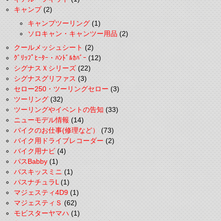
キャンプ
(2)
キャンプツーリング
(1)
ソロキャン・キャンツー用品
(2)
クールメッシュシート
(2)
ｸﾞﾘｯﾌﾟﾋｰﾀｰ・ﾊﾝﾄﾞﾙｶﾊﾞｰ
(12)
シグナスＸシリーズ
(22)
シグナスグリファス
(3)
セロー250・ツーリングセロー
(3)
ツーリング
(32)
ツーリングやイベントの告知
(33)
ニューモデル情報
(14)
バイクのお仕事(修理など）
(73)
バイク用ドライブレコーダー
(2)
バイク用ナビ
(4)
パスBabby
(1)
パスキッスミニ
(1)
パスナチュラL
(1)
マジェスティ4D9
(1)
マジェスティＳ
(62)
モビスターヤマハ
(1)