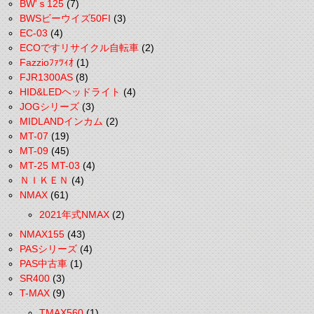
BW'ｓ125
(7)
BWSビーウイズ50FI
(3)
EC-03
(4)
ECOですリサイクル自転車
(2)
Fazzioﾌｧﾂｨｵ
(1)
FJR1300AS
(8)
HID&LEDヘッドライト
(4)
JOGシリーズ
(3)
MIDLANDインカム
(2)
MT-07
(19)
MT-09
(45)
MT-25 MT-03
(4)
ＮＩＫＥＮ
(4)
NMAX
(61)
2021年式NMAX
(2)
NMAX155
(43)
PASシリーズ
(4)
PAS中古車
(1)
SR400
(3)
T-MAX
(9)
TMAX560
(1)