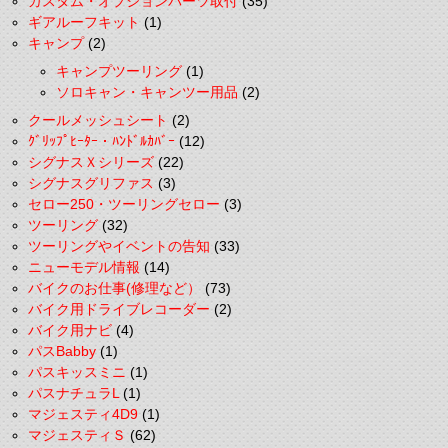
カスタム・オプションパーツ取付
(35)
ギアルーフキット
(1)
キャンプ
(2)
キャンプツーリング
(1)
ソロキャン・キャンツー用品
(2)
クールメッシュシート
(2)
ｸﾞﾘｯﾌﾟﾋｰﾀｰ・ﾊﾝﾄﾞﾙｶﾊﾞｰ
(12)
シグナスＸシリーズ
(22)
シグナスグリファス
(3)
セロー250・ツーリングセロー
(3)
ツーリング
(32)
ツーリングやイベントの告知
(33)
ニューモデル情報
(14)
バイクのお仕事(修理など）
(73)
バイク用ドライブレコーダー
(2)
バイク用ナビ
(4)
パスBabby
(1)
パスキッスミニ
(1)
パスナチュラL
(1)
マジェスティ4D9
(1)
マジェスティＳ
(62)