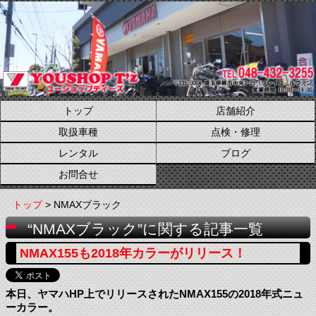
トップ
店舗紹介
取扱車種
点検・修理
レンタル
ブログ
お問合せ
トップ
> NMAXブラック
“NMAXブラック”に関する記事一覧
NMAX155も2018年カラーがリリース！
本日、ヤマハHP上でリリースされたNMAX155の2018年式ニュ
ーカラー。