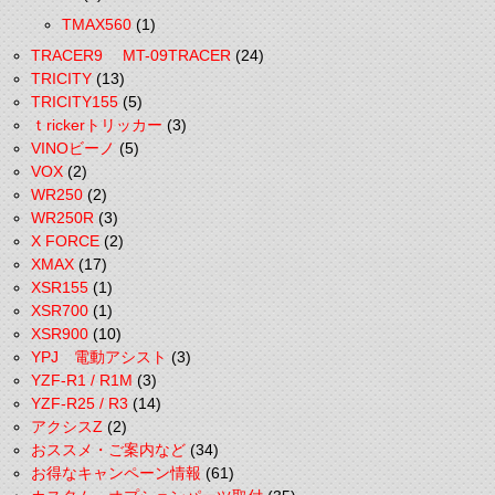
TMAX560
(1)
TRACER9 MT-09TRACER
(24)
TRICITY
(13)
TRICITY155
(5)
ｔrickerトリッカー
(3)
VINOビーノ
(5)
VOX
(2)
WR250
(2)
WR250R
(3)
X FORCE
(2)
XMAX
(17)
XSR155
(1)
XSR700
(1)
XSR900
(10)
YPJ 電動アシスト
(3)
YZF-R1 / R1M
(3)
YZF-R25 / R3
(14)
アクシスZ
(2)
おススメ・ご案内など
(34)
お得なキャンペーン情報
(61)