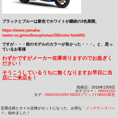
ブラックとブルーは新色でホワイトが継続の3色展開。
https://www.yamaha-
motor.co.jp/mc/lineup/nmax155/color.html#01
ですが・・・前のモデルのカラーが良かった・・・。と、思っ
ているお客様
わずかですがメーカー在庫有りますのでお急ぎく
ださい！
そうこうしているうちに無くなります
お早目に当
店にご来店を！
投稿日：2018年2月8日
カテゴリー：
NMAX155
タグ：
NMAX2018年
/
NMAXブラック
/
NMAX新色
定期点検とオイル交換がセットになった、お得な「
メンテナンスパッ
ク
」始めました！