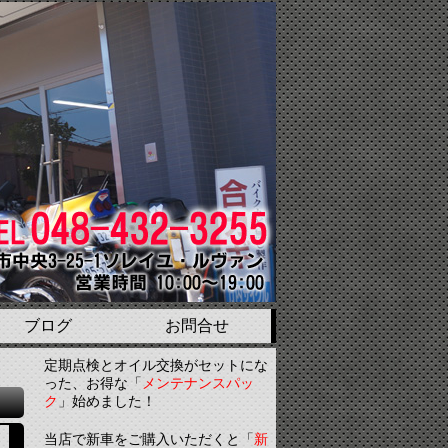
ブログ
お問合せ
定期点検とオイル交換がセットにな
った、お得な「
メンテナンスパッ
ク
」始めました！
当店で新車をご購入いただくと「
新