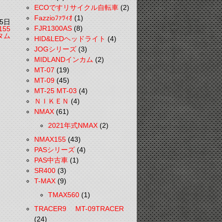
ECOですリサイクル自転車
(2)
Fazzioﾌｧﾂｨｵ
(1)
5日
FJR1300AS
(8)
155
タム
HID&LEDヘッドライト
(4)
JOGシリーズ
(3)
MIDLANDインカム
(2)
MT-07
(19)
MT-09
(45)
MT-25 MT-03
(4)
ＮＩＫＥＮ
(4)
NMAX
(61)
2021年式NMAX
(2)
NMAX155
(43)
PASシリーズ
(4)
PAS中古車
(1)
SR400
(3)
T-MAX
(9)
TMAX560
(1)
TRACER9 MT-09TRACER
(24)