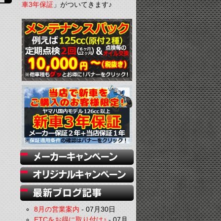
車3年保証
」がついてきます♪
8月の営業案内
-
07月30日
ETCをお得に取り付け♪
-
07月