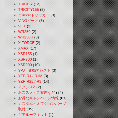
TRICITY
(13)
TRICITY155
(5)
ｔrickerトリッカー
(3)
VINOビーノ
(5)
VOX
(2)
WR250
(2)
WR250R
(3)
X FORCE
(2)
XMAX
(17)
XSR155
(1)
XSR700
(1)
XSR900
(10)
YPJ 電動アシスト
(3)
YZF-R1 / R1M
(3)
YZF-R25 / R3
(14)
アクシスZ
(2)
おススメ・ご案内など
(34)
お得なキャンペーン情報
(61)
カスタム・オプションパーツ
取付
(35)
ギアルーフキット
(1)