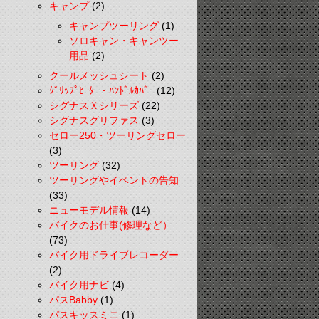
キャンプ
(2)
キャンプツーリング
(1)
ソロキャン・キャンツー
用品
(2)
クールメッシュシート
(2)
ｸﾞﾘｯﾌﾟﾋｰﾀｰ・ﾊﾝﾄﾞﾙｶﾊﾞｰ
(12)
シグナスＸシリーズ
(22)
シグナスグリファス
(3)
セロー250・ツーリングセロー
(3)
ツーリング
(32)
ツーリングやイベントの告知
(33)
ニューモデル情報
(14)
バイクのお仕事(修理など）
(73)
バイク用ドライブレコーダー
(2)
バイク用ナビ
(4)
パスBabby
(1)
パスキッスミニ
(1)