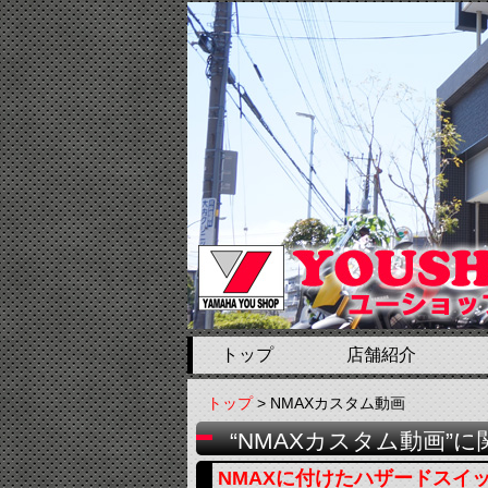
トップ
店舗紹介
トップ
> NMAXカスタム動画
“NMAXカスタム動画”
NMAXに付けたハザードスイ