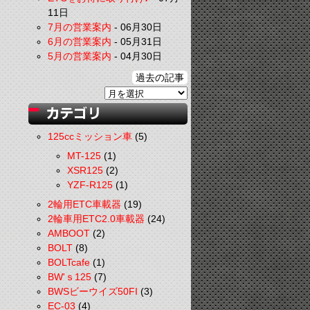
11日
7月の営業案内
-
06月30日
6月の営業案内
-
05月31日
5月の営業案内
-
04月30日
過去の記事
125ccミッション車
(5)
MT-125
(1)
XSR125
(2)
YZF-R125
(1)
2輪用ETC車載器
(19)
2輪車用ETC2.0車載器
(24)
AMBOOT
(2)
BOLT
(8)
BOLTcafe
(1)
BW'ｓ125
(7)
BWSビーウイズ50FI
(3)
EC-03
(4)