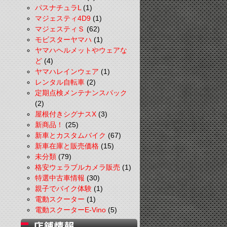
パスナチュラL
(1)
マジェスティ4D9
(1)
マジェスティＳ
(62)
モビスターヤマハ
(1)
ヤマハヘルメットやウェアな
ど
(4)
ヤマハレインウェア
(1)
レンタル自転車
(2)
定期点検メンテナンスパック
(2)
屋根付きシグナスX
(3)
新商品！
(25)
新車とカスタムバイク
(67)
新車在庫と販売価格
(15)
未分類
(79)
格安ウェラブルカメラ販売
(1)
特選中古車情報
(30)
親子でバイク体験
(1)
電動スクーター
(1)
電動スクーターE-Vino
(5)