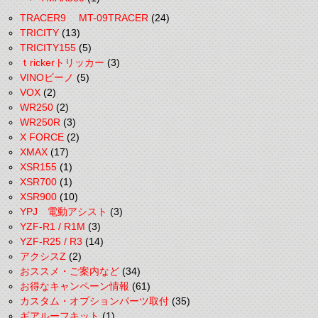
TRACER9 MT-09TRACER
(24)
TRICITY
(13)
TRICITY155
(5)
ｔrickerトリッカー
(3)
VINOビーノ
(5)
VOX
(2)
WR250
(2)
WR250R
(3)
X FORCE
(2)
XMAX
(17)
XSR155
(1)
XSR700
(1)
XSR900
(10)
YPJ 電動アシスト
(3)
YZF-R1 / R1M
(3)
YZF-R25 / R3
(14)
アクシスZ
(2)
おススメ・ご案内など
(34)
お得なキャンペーン情報
(61)
カスタム・オプションパーツ取付
(35)
ギアルーフキット
(1)