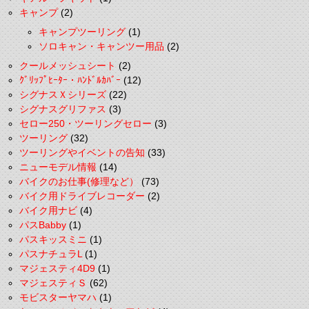
キャンプ
(2)
キャンプツーリング
(1)
ソロキャン・キャンツー用品
(2)
クールメッシュシート
(2)
ｸﾞﾘｯﾌﾟﾋｰﾀｰ・ﾊﾝﾄﾞﾙｶﾊﾞｰ
(12)
シグナスＸシリーズ
(22)
シグナスグリファス
(3)
セロー250・ツーリングセロー
(3)
ツーリング
(32)
ツーリングやイベントの告知
(33)
ニューモデル情報
(14)
バイクのお仕事(修理など）
(73)
バイク用ドライブレコーダー
(2)
バイク用ナビ
(4)
パスBabby
(1)
パスキッスミニ
(1)
パスナチュラL
(1)
マジェスティ4D9
(1)
マジェスティＳ
(62)
モビスターヤマハ
(1)