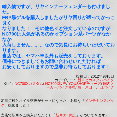
輸入物ですが、リヤインナーフェンダーも付けまし
た。
FRP黒ゲルを購入しましたがリヤ回りが締ってかっこ
良く
なりました！ その他色々と注文しているのですが
NC700は人気があるのかオプション系パーツがなか
なか
入荷しません。。。なので気長にお待ちいただいてお
ります。
当店では、ヤマハ車以外も販売をしております。
価格につきましてもお問い合わせいただければ
お安くしておりますので是非お待ちしております！
投稿日：2012年9月8日
カテゴリー：
新車とカスタムバイク
タグ：
NC700Xカスタム
/
NC700X販売
/
YOUSHOPティーズ
/
国内メ
ーカーバイク修理
/
蕨・戸田・川口バイク
定期点検とオイル交換がセットになった、お得な「
メンテナンスパッ
ク
」始めました！
当店で新車をご購入いただくと「
新車3年保証
」がついてきます♪