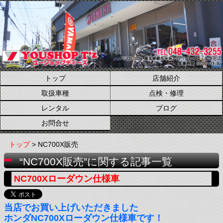
トップ
店舗紹介
取扱車種
点検・修理
レンタル
ブログ
お問合せ
トップ
> NC700X販売
“NC700X販売”に関する記事一覧
NC700Xローダウン仕様車
当店でお買い上げいただきました
ホンダNC700Xローダウン仕様車です！