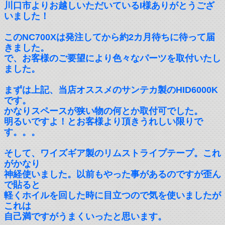
川口市よりお越しいただいているI様ありがとうござ
いました！
このNC700Xは発注してから約2カ月待ちに待って届
きました。
で、お客様のご要望により色々なパーツを取付いたし
ました。
まずは上記、当店オススメのサンテカ製のHID6000K
です。
かなりスペースが狭い物の何とか取付可でした。
明るいですよ！とお客様より頂きうれしい限りで
す。。。
そして、ワイズギア製のリムストライプテープ。これ
がかなり
神経使いました。以前もやった事があるのですが歪ん
で貼ると
軽くホイルを回した時に目立つので気を使いましたが
これは
自己満ですがうまくいったと思います。