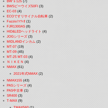
BW'ｓ125
(7)
BWSビーウイズ50FI
(3)
EC-03
(4)
ECOですリサイクル自転車
(2)
Fazzioﾌｧﾂｨｵ
(1)
FJR1300AS
(8)
HID&LEDヘッドライト
(4)
JOGシリーズ
(3)
MIDLANDインカム
(2)
MT-07
(19)
MT-09
(45)
MT-25 MT-03
(4)
ＮＩＫＥＮ
(4)
NMAX
(61)
2021年式NMAX
(2)
NMAX155
(43)
PASシリーズ
(4)
PAS中古車
(1)
SR400
(3)
T-MAX
(9)
TMAX560
(1)