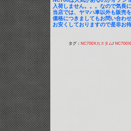
NC700は人気があるのかオプシ
入荷しません。。。なので気長
当店では、ヤマハ車以外も販売
価格につきましてもお問い合わ
お安くしておりますので是非お
タグ：
NC700Xカスタム
/
NC700