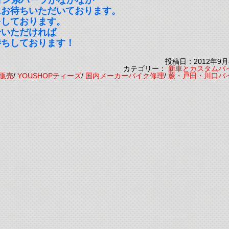
ョン系パーツがなかなか
にお待ちいただいております。
をしております。
せいただければ
待ちしております！
投稿日：2012年9月
カテゴリー：
新車とカスタムバ
X販売
/
YOUSHOPティーズ
/
国内メーカーバイク修理
/
蕨・戸田・川口バ