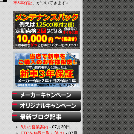
車3年保証
」がついてきます♪
8月の営業案内
-
07月30日
ETCをお得に取り付け♪
-
07月