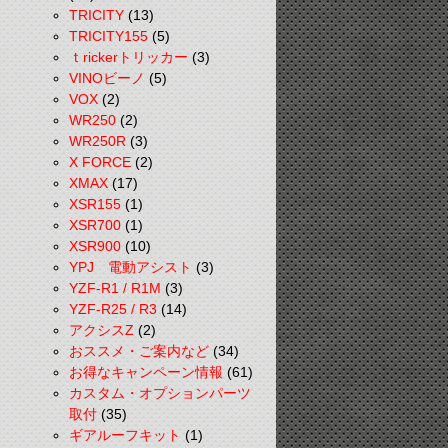
TRICITY
(13)
TRICITY155
(5)
ｔrickerトリッカー
(3)
VINOビーノ
(5)
VOX
(2)
WR250
(2)
WR250R
(3)
X FORCE
(2)
XMAX
(17)
XSR155
(1)
XSR700
(1)
XSR900
(10)
YPJ 電動アシスト
(3)
YZF-R1 / R1M
(3)
YZF-R25 / R3
(14)
アクシスZ
(2)
おススメ・ご案内など
(34)
お得なキャンペーン情報
(61)
カスタム・オプションパーツ
取付
(35)
ギアルーフキット
(1)