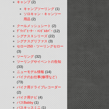
キャンプ
(2)
キャンプツーリング
(1)
ソロキャン・キャンツー
用品
(2)
クールメッシュシート
(2)
ｸﾞﾘｯﾌﾟﾋｰﾀｰ・ﾊﾝﾄﾞﾙｶﾊﾞｰ
(12)
シグナスＸシリーズ
(22)
シグナスグリファス
(3)
セロー250・ツーリングセロー
(3)
ツーリング
(32)
ツーリングやイベントの告知
(33)
ニューモデル情報
(14)
バイクのお仕事(修理など）
(73)
バイク用ドライブレコーダー
(2)
バイク用ナビ
(4)
パスBabby
(1)
パスキッスミニ
(1)