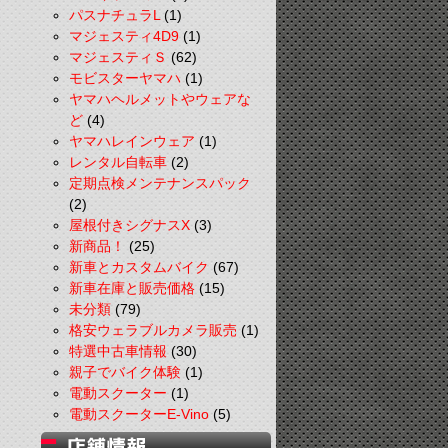
パスナチュラL
(1)
マジェスティ4D9
(1)
マジェスティＳ
(62)
モビスターヤマハ
(1)
ヤマハヘルメットやウェアな
ど
(4)
ヤマハレインウェア
(1)
レンタル自転車
(2)
定期点検メンテナンスパック
(2)
屋根付きシグナスX
(3)
新商品！
(25)
新車とカスタムバイク
(67)
新車在庫と販売価格
(15)
未分類
(79)
格安ウェラブルカメラ販売
(1)
特選中古車情報
(30)
親子でバイク体験
(1)
電動スクーター
(1)
電動スクーターE-Vino
(5)