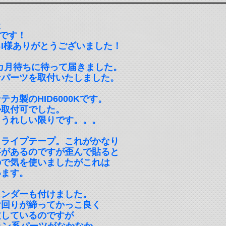
た
車です！
I様ありがとうございました！
2カ月待ちに待って届きました。
なパーツを取付いたしました。
カ製のHID6000Kです。
か取付可でした。
きうれしい限りです。。。
トライプテープ。これがかなり
事があるのですが歪んで貼ると
ので気を使いましたがこれは
います。
ェンダーも付けました。
ヤ回りが締ってかっこ良く
文しているのですが