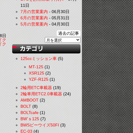
11日
7月の営業案内
-
06月30日
6月の営業案内
-
05月31日
5月の営業案内
-
04月30日
過去の記事
8日
イク
イク
125ccミッション車
(5)
MT-125
(1)
XSR125
(2)
YZF-R125
(1)
2輪用ETC車載器
(19)
2輪車用ETC2.0車載器
(24)
AMBOOT
(2)
BOLT
(8)
BOLTcafe
(1)
BW'ｓ125
(7)
BWSビーウイズ50FI
(3)
EC-03
(4)