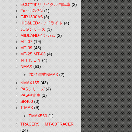
ECOですリサイクル自転車
(2)
Fazzioﾌｧﾂｨｵ
(1)
FJR1300AS
(8)
HID&LEDヘッドライト
(4)
JOGシリーズ
(3)
MIDLANDインカム
(2)
MT-07
(19)
MT-09
(45)
MT-25 MT-03
(4)
ＮＩＫＥＮ
(4)
NMAX
(61)
2021年式NMAX
(2)
NMAX155
(43)
PASシリーズ
(4)
PAS中古車
(1)
SR400
(3)
T-MAX
(9)
TMAX560
(1)
TRACER9 MT-09TRACER
(24)