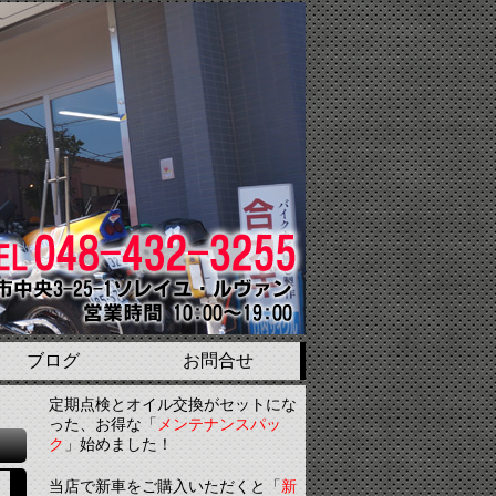
ブログ
お問合せ
定期点検とオイル交換がセットにな
った、お得な「
メンテナンスパッ
ク
」始めました！
当店で新車をご購入いただくと「
新