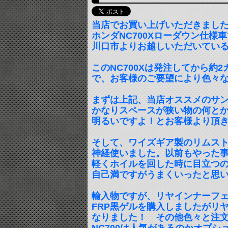
当店でお買い上げいただきまし
ホンダNC700Xローダウン仕様
川口市よりお越しいただいている
このNC700Xは発注してから約
で、お客様のご要望により色々
まずは上記、当店オススメのサンテ
かなりスペースが狭い物の何と
明るいですよ！とお客様より頂
そして、ワイズギア製のリムス
神経使いました。以前もやった
軽くホイルを回した時に目立つ
自己満ですがうまくいったと思
輸入物ですが、リヤインナーフ
FRP黒ゲルを購入しましたがリ
なりました！ その他色々と注