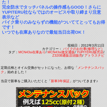
た！
完全防水でタッチパネルの操作感もGOOD！さらに
YUPITERU社ならではのオービスや取り締まり注意
表示など
バイク乗りのみならずの機能がついててとってもお得
です！
いつでも在庫ありなので最短当日出荷OK！
投稿日：2012年3月11日
カテゴリー：
バイクのお仕事(修理など）
タグ：
MCN43si在庫あり
/
MCN43si激安通販
/
YUPITERU販売店
/
Z320B通販店頭販売
/
アトラスナビ
定期点検とオイル交換がセットになった、お得な「
メンテナンスパッ
ク
」始めました！
当店で新車をご購入いただくと「
新車3年保証
」がついてきます♪