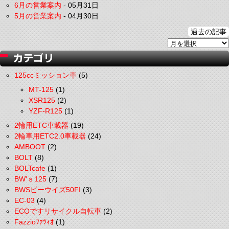
6月の営業案内
-
05月31日
5月の営業案内
-
04月30日
過去の記事
125ccミッション車
(5)
MT-125
(1)
XSR125
(2)
YZF-R125
(1)
2輪用ETC車載器
(19)
2輪車用ETC2.0車載器
(24)
AMBOOT
(2)
BOLT
(8)
BOLTcafe
(1)
BW'ｓ125
(7)
BWSビーウイズ50FI
(3)
EC-03
(4)
ECOですリサイクル自転車
(2)
Fazzioﾌｧﾂｨｵ
(1)