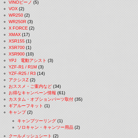
VINOビーノ
(5)
VOX
(2)
WR250
(2)
WR250R
(3)
X FORCE
(2)
XMAX
(17)
XSR155
(1)
XSR700
(1)
XSR900
(10)
YPJ 電動アシスト
(3)
YZF-R1 / R1M
(3)
YZF-R25 / R3
(14)
アクシスZ
(2)
おススメ・ご案内など
(34)
お得なキャンペーン情報
(61)
カスタム・オプションパーツ取付
(35)
ギアルーフキット
(1)
キャンプ
(2)
キャンプツーリング
(1)
ソロキャン・キャンツー用品
(2)
クールメッシュシート
(2)