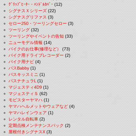
ｸﾞﾘｯﾌﾟﾋｰﾀｰ・ﾊﾝﾄﾞﾙｶﾊﾞｰ
(12)
シグナスＸシリーズ
(22)
シグナスグリファス
(3)
セロー250・ツーリングセロー
(3)
ツーリング
(32)
ツーリングやイベントの告知
(33)
ニューモデル情報
(14)
バイクのお仕事(修理など）
(73)
バイク用ドライブレコーダー
(2)
バイク用ナビ
(4)
パスBabby
(1)
パスキッスミニ
(1)
パスナチュラL
(1)
マジェスティ4D9
(1)
マジェスティＳ
(62)
モビスターヤマハ
(1)
ヤマハヘルメットやウェアなど
(4)
ヤマハレインウェア
(1)
レンタル自転車
(2)
定期点検メンテナンスパック
(2)
屋根付きシグナスX
(3)