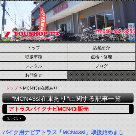
トップ
店舗紹介
取扱車種
点検・修理
レンタル
ブログ
お問合せ
トップ
> MCN43si在庫あり
“MCN43si在庫あり”に関する記事一覧
アトラスバイクナビMCN43i販売
バイク用ナビアトラス「MCN43si」取扱始めまし