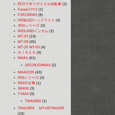
ECOですリサイクル自転車
(2)
Fazzioﾌｧﾂｨｵ
(1)
FJR1300AS
(8)
HID&LEDヘッドライト
(4)
JOGシリーズ
(3)
MIDLANDインカム
(2)
MT-07
(19)
MT-09
(45)
MT-25 MT-03
(4)
ＮＩＫＥＮ
(4)
NMAX
(61)
2021年式NMAX
(2)
NMAX155
(43)
PASシリーズ
(4)
PAS中古車
(1)
SR400
(3)
T-MAX
(9)
TMAX560
(1)
TRACER9 MT-09TRACER
(24)