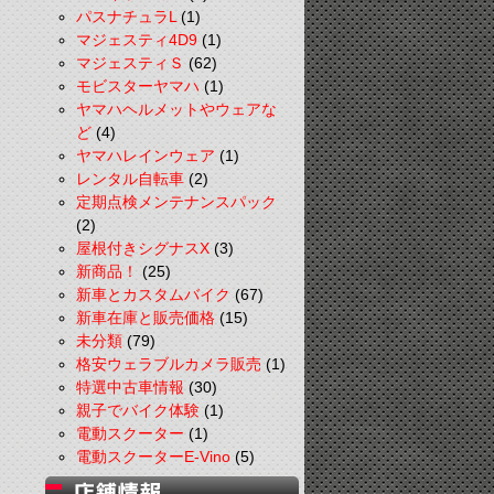
パスナチュラL
(1)
マジェスティ4D9
(1)
マジェスティＳ
(62)
モビスターヤマハ
(1)
ヤマハヘルメットやウェアな
ど
(4)
ヤマハレインウェア
(1)
レンタル自転車
(2)
定期点検メンテナンスパック
(2)
屋根付きシグナスX
(3)
新商品！
(25)
新車とカスタムバイク
(67)
新車在庫と販売価格
(15)
未分類
(79)
格安ウェラブルカメラ販売
(1)
特選中古車情報
(30)
親子でバイク体験
(1)
電動スクーター
(1)
電動スクーターE-Vino
(5)