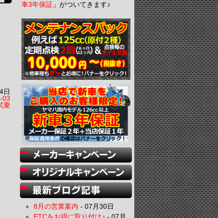
車3年保証
」がついてきます♪
4日
-03
試乗
8月の営業案内
-
07月30日
ETCをお得に取り付け♪
-
07月