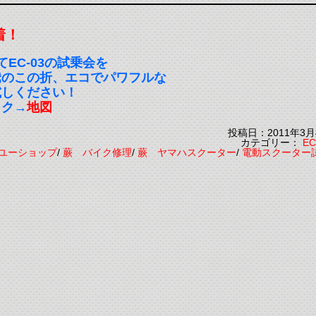
着！
てEC-03の試乗会を
騰のこの折、エコでパワフルな
試しください！
ック→
地図
投稿日：2011年3月
カテゴリー：
EC
ユーショップ
/
蕨 バイク修理
/
蕨 ヤマハスクーター
/
電動スクーター