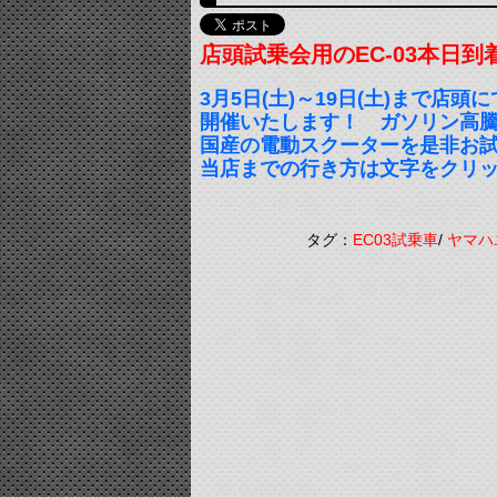
店頭試乗会用のEC-03本日到
3月5日(土)～19日(土)まで店頭に
開催いたします！ ガソリン高
国産の電動スクーターを是非お
当店までの行き方は文字をクリ
タグ：
EC03試乗車
/
ヤマハ