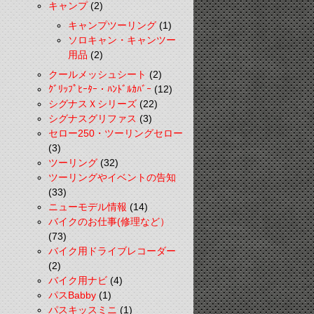
キャンプ
(2)
キャンプツーリング
(1)
ソロキャン・キャンツー
用品
(2)
クールメッシュシート
(2)
ｸﾞﾘｯﾌﾟﾋｰﾀｰ・ﾊﾝﾄﾞﾙｶﾊﾞｰ
(12)
シグナスＸシリーズ
(22)
シグナスグリファス
(3)
セロー250・ツーリングセロー
(3)
ツーリング
(32)
ツーリングやイベントの告知
(33)
ニューモデル情報
(14)
バイクのお仕事(修理など）
(73)
バイク用ドライブレコーダー
(2)
バイク用ナビ
(4)
パスBabby
(1)
パスキッスミニ
(1)