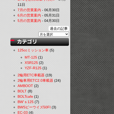
11日
7月の営業案内
-
06月30日
6月の営業案内
-
05月31日
5月の営業案内
-
04月30日
過去の記事
125ccミッション車
(5)
MT-125
(1)
XSR125
(2)
YZF-R125
(1)
2輪用ETC車載器
(19)
2輪車用ETC2.0車載器
(24)
AMBOOT
(2)
BOLT
(8)
BOLTcafe
(1)
BW'ｓ125
(7)
BWSビーウイズ50FI
(3)
EC-03
(4)