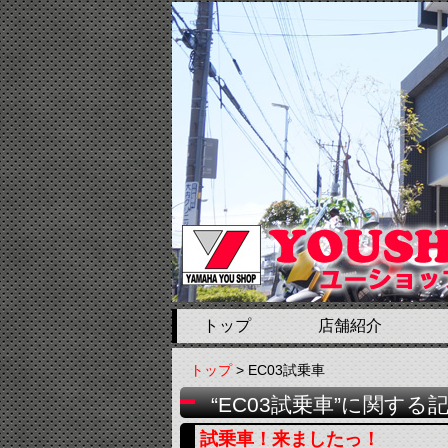
トップ
店舗紹介
トップ
> EC03試乗車
“EC03試乗車”に関する
試乗車！来ましたっ！