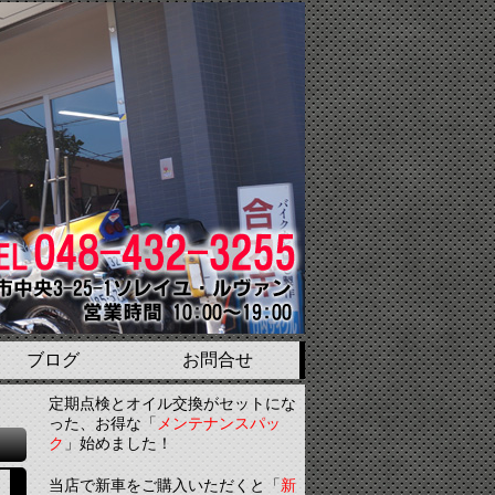
ブログ
お問合せ
定期点検とオイル交換がセットにな
った、お得な「
メンテナンスパッ
ク
」始めました！
当店で新車をご購入いただくと「
新