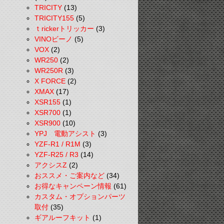
TRICITY
(13)
TRICITY155
(5)
ｔrickerトリッカー
(3)
VINOビーノ
(5)
VOX
(2)
WR250
(2)
WR250R
(3)
X FORCE
(2)
XMAX
(17)
XSR155
(1)
XSR700
(1)
XSR900
(10)
YPJ 電動アシスト
(3)
YZF-R1 / R1M
(3)
YZF-R25 / R3
(14)
アクシスZ
(2)
おススメ・ご案内など
(34)
お得なキャンペーン情報
(61)
カスタム・オプションパーツ
取付
(35)
ギアルーフキット
(1)