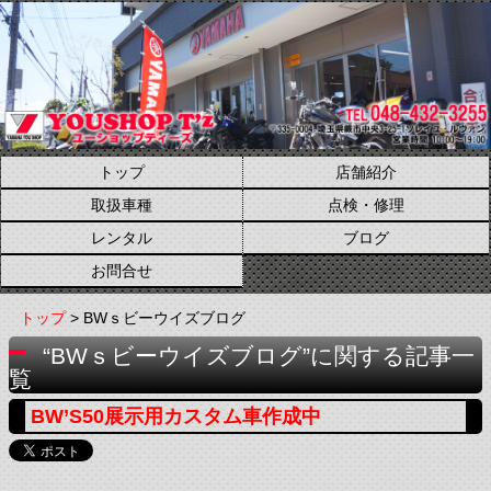
トップ
店舗紹介
取扱車種
点検・修理
レンタル
ブログ
お問合せ
トップ
> BWｓビーウイズブログ
“BWｓビーウイズブログ”に関する記事一
覧
BW’S50展示用カスタム車作成中