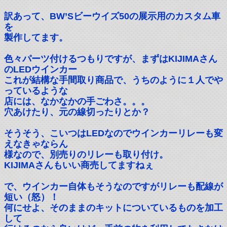
訳あって、BW’Sビーウイズ50の展示用のカスタム車
を
製作してます。
色々パーツ付けるつもりですが、まずはKIJIMAさん
のLEDウインカー
これが結構な手間取り商品で、うちのように１人でや
っているような
店には、なかなかの手ごわさ。。。
穴あけたり、元の線切ったりとか？
そうそう、こいつはLEDなのでウインカーリレーも変
えなきゃならん
様なので、別売りのリレーも取り付け。
KIJIMAさんもいい商売してますねぇ
で、ウインカー自体もそうなのですがリレーも配線が
短い（怒）！
何にせよ、そのままのキットについているものを加工
して