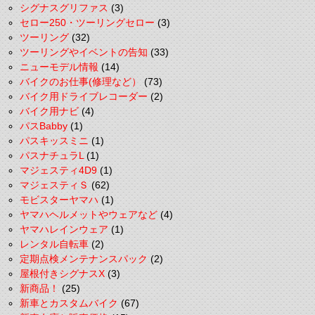
シグナスグリファス
(3)
セロー250・ツーリングセロー
(3)
ツーリング
(32)
ツーリングやイベントの告知
(33)
ニューモデル情報
(14)
バイクのお仕事(修理など）
(73)
バイク用ドライブレコーダー
(2)
バイク用ナビ
(4)
パスBabby
(1)
パスキッスミニ
(1)
パスナチュラL
(1)
マジェスティ4D9
(1)
マジェスティＳ
(62)
モビスターヤマハ
(1)
ヤマハヘルメットやウェアなど
(4)
ヤマハレインウェア
(1)
レンタル自転車
(2)
定期点検メンテナンスパック
(2)
屋根付きシグナスX
(3)
新商品！
(25)
新車とカスタムバイク
(67)