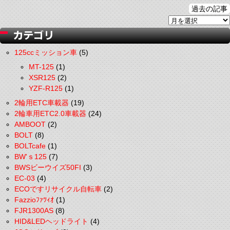
過去の記事
125ccミッション車
(5)
MT-125
(1)
XSR125
(2)
YZF-R125
(1)
2輪用ETC車載器
(19)
2輪車用ETC2.0車載器
(24)
AMBOOT
(2)
BOLT
(8)
BOLTcafe
(1)
BW'ｓ125
(7)
BWSビーウイズ50FI
(3)
EC-03
(4)
ECOですリサイクル自転車
(2)
Fazzioﾌｧﾂｨｵ
(1)
FJR1300AS
(8)
HID&LEDヘッドライト
(4)