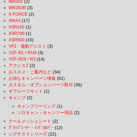
WR250
(2)
WR250R
(3)
X FORCE
(2)
XMAX
(17)
XSR155
(1)
XSR700
(1)
XSR900
(10)
YPJ 電動アシスト
(3)
YZF-R1 / R1M
(3)
YZF-R25 / R3
(14)
アクシスZ
(2)
おススメ・ご案内など
(34)
お得なキャンペーン情報
(61)
カスタム・オプションパーツ取付
(35)
ギアルーフキット
(1)
キャンプ
(2)
キャンプツーリング
(1)
ソロキャン・キャンツー用品
(2)
クールメッシュシート
(2)
ｸﾞﾘｯﾌﾟﾋｰﾀｰ・ﾊﾝﾄﾞﾙｶﾊﾞｰ
(12)
シグナスＸシリーズ
(22)