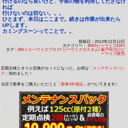
行けるのなら良いけど、手前の物を利用してたさなけ
れば
行けないのは切ない。。。
ひとまず、本日はここまで。続きは作業が出来たら
UPします。
カミングスーンってことで。。
投稿日：2013年12月12日
カテゴリー：
BWSビーウイズ50FI
タグ：
BWｓビーウイズブログ
/
ビーウイズカスタム
/
蕨戸田川口ビ
ーウイズ販売
定期点検とオイル交換がセットになった、お得な「
メンテナンスパッ
ク
」始めました！
当店で新車をご購入いただくと「
新車3年保証
」がついてきます♪