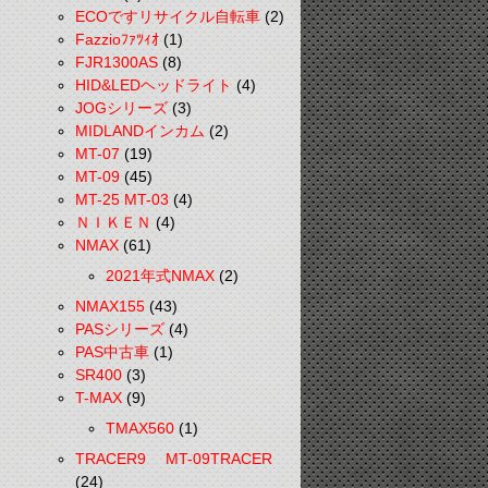
ECOですリサイクル自転車
(2)
Fazzioﾌｧﾂｨｵ
(1)
FJR1300AS
(8)
HID&LEDヘッドライト
(4)
JOGシリーズ
(3)
MIDLANDインカム
(2)
MT-07
(19)
MT-09
(45)
MT-25 MT-03
(4)
ＮＩＫＥＮ
(4)
NMAX
(61)
2021年式NMAX
(2)
NMAX155
(43)
PASシリーズ
(4)
PAS中古車
(1)
SR400
(3)
T-MAX
(9)
TMAX560
(1)
TRACER9 MT-09TRACER
(24)