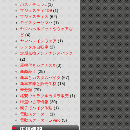
パスナチュラL
(1)
マジェスティ4D9
(1)
マジェスティＳ
(62)
モビスターヤマハ
(1)
ヤマハヘルメットやウェアな
ど
(4)
ヤマハレインウェア
(1)
レンタル自転車
(2)
定期点検メンテナンスパック
(2)
屋根付きシグナスX
(3)
新商品！
(25)
新車とカスタムバイク
(67)
新車在庫と販売価格
(15)
未分類
(79)
格安ウェラブルカメラ販売
(1)
特選中古車情報
(30)
親子でバイク体験
(1)
電動スクーター
(1)
電動スクーターE-Vino
(5)