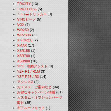
TRICITY
(13)
TRICITY155
(5)
ｔrickerトリッカー
(3)
VINOビーノ
(5)
VOX
(2)
WR250
(2)
WR250R
(3)
X FORCE
(2)
XMAX
(17)
XSR155
(1)
XSR700
(1)
XSR900
(10)
YPJ 電動アシスト
(3)
YZF-R1 / R1M
(3)
YZF-R25 / R3
(14)
アクシスZ
(2)
おススメ・ご案内など
(34)
お得なキャンペーン情報
(61)
カスタム・オプションパーツ
取付
(35)
ギアルーフキット
(1)