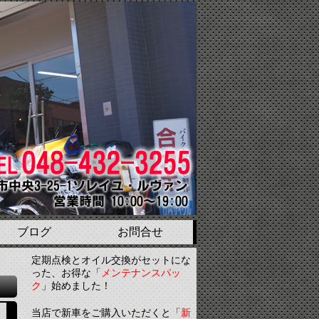
ブログ
お問合せ
定期点検とオイル交換がセットにな
った、お得な「
メンテナンスパッ
ク
」始めました！
当店で新車をご購入いただくと「
新