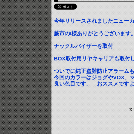
今年リリースされましたニューカラ
蕨市のI様ありがとうございます
ナックルバイザーを取付
BOX取付用リヤキャリアも取付
ついでに純正盗難防止アラーム
今回のカラーはジョグやVOX、
良い色目です。 おススメです
タ