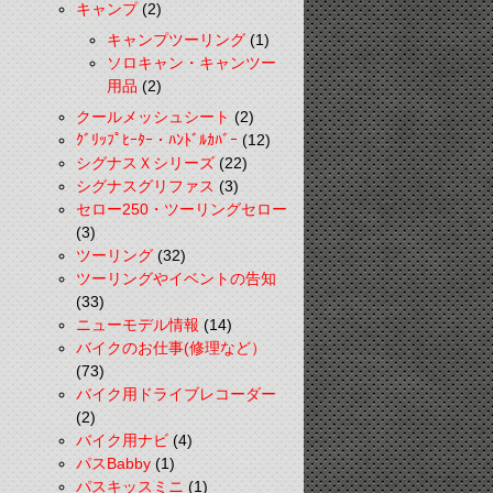
キャンプ
(2)
キャンプツーリング
(1)
ソロキャン・キャンツー
用品
(2)
クールメッシュシート
(2)
ｸﾞﾘｯﾌﾟﾋｰﾀｰ・ﾊﾝﾄﾞﾙｶﾊﾞｰ
(12)
シグナスＸシリーズ
(22)
シグナスグリファス
(3)
セロー250・ツーリングセロー
(3)
ツーリング
(32)
ツーリングやイベントの告知
(33)
ニューモデル情報
(14)
バイクのお仕事(修理など）
(73)
バイク用ドライブレコーダー
(2)
バイク用ナビ
(4)
パスBabby
(1)
パスキッスミニ
(1)