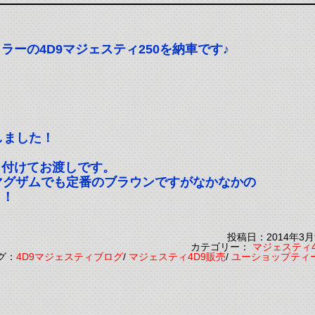
ーの4D9マジェスティ250を納車です♪
。
しました！
も付けてお渡しです。
マグザムでも定番のブラウンですがなかなかの
よ！
投稿日：2014年3月
カテゴリー：
マジェスティ4
グ：
4D9マジェスティブログ
/
マジェスティ4D9販売
/
ユーショップティ