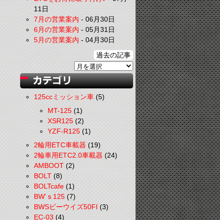
11日
7月の営業案内
-
06月30日
6月の営業案内
-
05月31日
5月の営業案内
-
04月30日
過去の記事
125ccミッション車
(5)
MT-125
(1)
XSR125
(2)
YZF-R125
(1)
2輪用ETC車載器
(19)
2輪車用ETC2.0車載器
(24)
AMBOOT
(2)
BOLT
(8)
BOLTcafe
(1)
BW'ｓ125
(7)
BWSビーウイズ50FI
(3)
EC-03
(4)