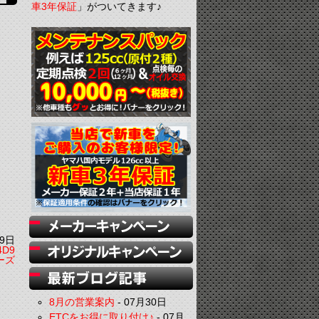
車3年保証
」がついてきます♪
9日
D9
ーズ
8月の営業案内
-
07月30日
ETCをお得に取り付け♪
-
07月