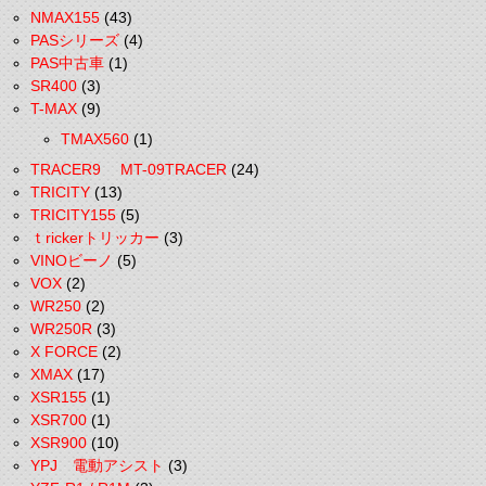
NMAX155
(43)
PASシリーズ
(4)
PAS中古車
(1)
SR400
(3)
T-MAX
(9)
TMAX560
(1)
TRACER9 MT-09TRACER
(24)
TRICITY
(13)
TRICITY155
(5)
ｔrickerトリッカー
(3)
VINOビーノ
(5)
VOX
(2)
WR250
(2)
WR250R
(3)
X FORCE
(2)
XMAX
(17)
XSR155
(1)
XSR700
(1)
XSR900
(10)
YPJ 電動アシスト
(3)