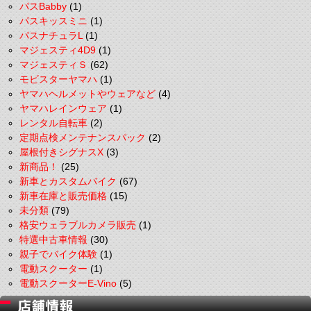
パスBabby
(1)
パスキッスミニ
(1)
パスナチュラL
(1)
マジェスティ4D9
(1)
マジェスティＳ
(62)
モビスターヤマハ
(1)
ヤマハヘルメットやウェアなど
(4)
ヤマハレインウェア
(1)
レンタル自転車
(2)
定期点検メンテナンスパック
(2)
屋根付きシグナスX
(3)
新商品！
(25)
新車とカスタムバイク
(67)
新車在庫と販売価格
(15)
未分類
(79)
格安ウェラブルカメラ販売
(1)
特選中古車情報
(30)
親子でバイク体験
(1)
電動スクーター
(1)
電動スクーターE-Vino
(5)