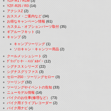
YZF-R1 / R1M
(3)
YZF-R25 / R3
(14)
アクシスZ
(2)
おススメ・ご案内など
(34)
お得なキャンペーン情報
(61)
カスタム・オプションパーツ取付
(35)
ギアルーフキット
(1)
キャンプ
(2)
キャンプツーリング
(1)
ソロキャン・キャンツー用品
(2)
クールメッシュシート
(2)
ｸﾞﾘｯﾌﾟﾋｰﾀｰ・ﾊﾝﾄﾞﾙｶﾊﾞｰ
(12)
シグナスＸシリーズ
(22)
シグナスグリファス
(3)
セロー250・ツーリングセロー
(3)
ツーリング
(32)
ツーリングやイベントの告知
(33)
ニューモデル情報
(14)
バイクのお仕事(修理など）
(73)
バイク用ドライブレコーダー
(2)
バイク用ナビ
(4)