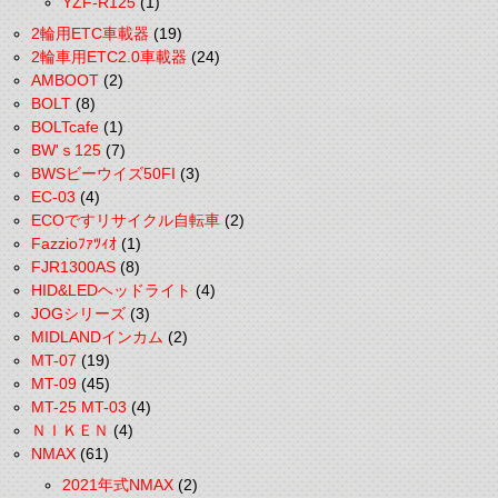
YZF-R125
(1)
2輪用ETC車載器
(19)
2輪車用ETC2.0車載器
(24)
AMBOOT
(2)
BOLT
(8)
BOLTcafe
(1)
BW'ｓ125
(7)
BWSビーウイズ50FI
(3)
EC-03
(4)
ECOですリサイクル自転車
(2)
Fazzioﾌｧﾂｨｵ
(1)
FJR1300AS
(8)
HID&LEDヘッドライト
(4)
JOGシリーズ
(3)
MIDLANDインカム
(2)
MT-07
(19)
MT-09
(45)
MT-25 MT-03
(4)
ＮＩＫＥＮ
(4)
NMAX
(61)
2021年式NMAX
(2)