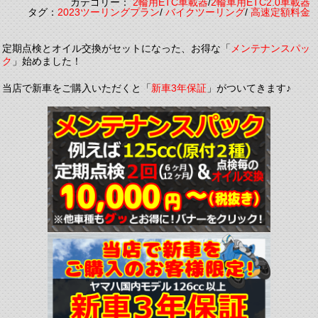
カテゴリー：
2輪用ETC車載器
/
2輪車用ETC2.0車載器
タグ：
2023ツーリングプラン
/
バイクツーリング
/
高速定額料金
定期点検とオイル交換がセットになった、お得な「
メンテナンスパッ
ク
」始めました！
当店で新車をご購入いただくと「
新車3年保証
」がついてきます♪