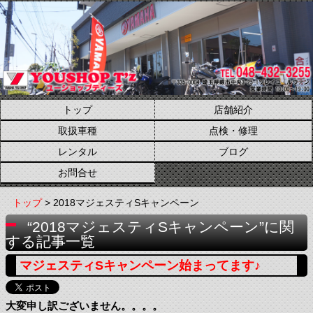
トップ
店舗紹介
取扱車種
点検・修理
レンタル
ブログ
お問合せ
トップ
> 2018マジェスティSキャンペーン
“2018マジェスティSキャンペーン”に関
する記事一覧
マジェスティSキャンペーン始まってます♪
大変申し訳ございません。。。。