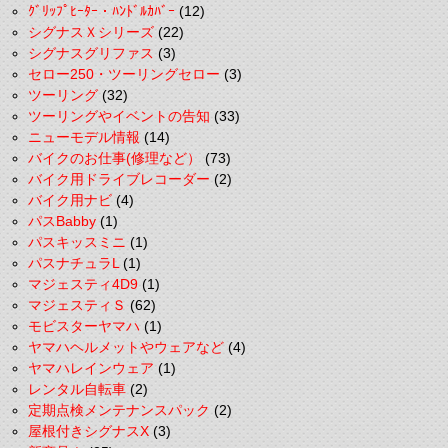
ｸﾞﾘｯﾌﾟﾋｰﾀｰ・ﾊﾝﾄﾞﾙｶﾊﾞｰ
(12)
シグナスＸシリーズ
(22)
シグナスグリファス
(3)
セロー250・ツーリングセロー
(3)
ツーリング
(32)
ツーリングやイベントの告知
(33)
ニューモデル情報
(14)
バイクのお仕事(修理など）
(73)
バイク用ドライブレコーダー
(2)
バイク用ナビ
(4)
パスBabby
(1)
パスキッスミニ
(1)
パスナチュラL
(1)
マジェスティ4D9
(1)
マジェスティＳ
(62)
モビスターヤマハ
(1)
ヤマハヘルメットやウェアなど
(4)
ヤマハレインウェア
(1)
レンタル自転車
(2)
定期点検メンテナンスパック
(2)
屋根付きシグナスX
(3)