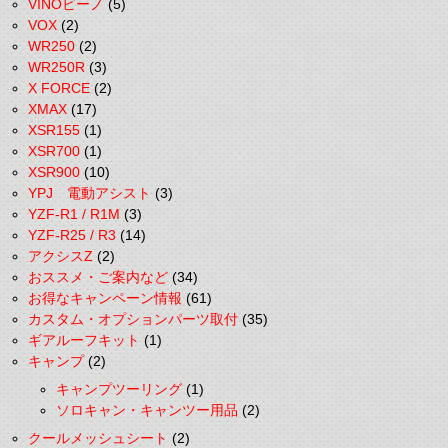
VINOビーノ
(5)
VOX
(2)
WR250
(2)
WR250R
(3)
X FORCE
(2)
XMAX
(17)
XSR155
(1)
XSR700
(1)
XSR900
(10)
YPJ 電動アシスト
(3)
YZF-R1 / R1M
(3)
YZF-R25 / R3
(14)
アクシスZ
(2)
おススメ・ご案内など
(34)
お得なキャンペーン情報
(61)
カスタム・オプションパーツ取付
(35)
ギアルーフキット
(1)
キャンプ
(2)
キャンプツーリング
(1)
ソロキャン・キャンツー用品
(2)
クールメッシュシート
(2)