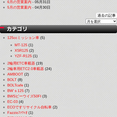
6月の営業案内
-
05月31日
5月の営業案内
-
04月30日
過去の記事
125ccミッション車
(5)
MT-125
(1)
XSR125
(2)
YZF-R125
(1)
2輪用ETC車載器
(19)
2輪車用ETC2.0車載器
(24)
AMBOOT
(2)
BOLT
(8)
BOLTcafe
(1)
BW'ｓ125
(7)
BWSビーウイズ50FI
(3)
EC-03
(4)
ECOですリサイクル自転車
(2)
Fazzioﾌｧﾂｨｵ
(1)