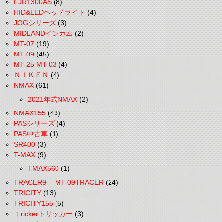
FJR1300AS
(8)
HID&LEDヘッドライト
(4)
JOGシリーズ
(3)
MIDLANDインカム
(2)
MT-07
(19)
MT-09
(45)
MT-25 MT-03
(4)
ＮＩＫＥＮ
(4)
NMAX
(61)
2021年式NMAX
(2)
NMAX155
(43)
PASシリーズ
(4)
PAS中古車
(1)
SR400
(3)
T-MAX
(9)
TMAX560
(1)
TRACER9 MT-09TRACER
(24)
TRICITY
(13)
TRICITY155
(5)
ｔrickerトリッカー
(3)