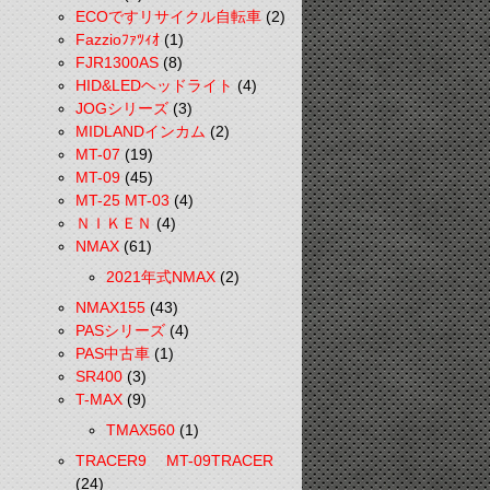
ECOですリサイクル自転車
(2)
Fazzioﾌｧﾂｨｵ
(1)
FJR1300AS
(8)
HID&LEDヘッドライト
(4)
JOGシリーズ
(3)
MIDLANDインカム
(2)
MT-07
(19)
MT-09
(45)
MT-25 MT-03
(4)
ＮＩＫＥＮ
(4)
NMAX
(61)
2021年式NMAX
(2)
NMAX155
(43)
PASシリーズ
(4)
PAS中古車
(1)
SR400
(3)
T-MAX
(9)
TMAX560
(1)
TRACER9 MT-09TRACER
(24)