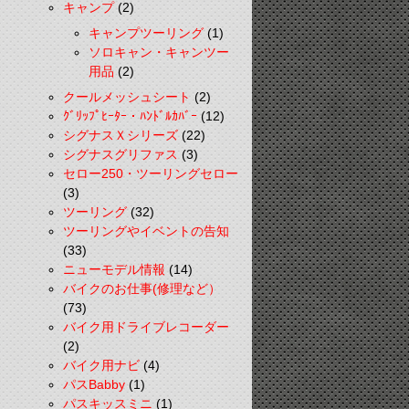
キャンプ
(2)
キャンプツーリング
(1)
ソロキャン・キャンツー
用品
(2)
クールメッシュシート
(2)
ｸﾞﾘｯﾌﾟﾋｰﾀｰ・ﾊﾝﾄﾞﾙｶﾊﾞｰ
(12)
シグナスＸシリーズ
(22)
シグナスグリファス
(3)
セロー250・ツーリングセロー
(3)
ツーリング
(32)
ツーリングやイベントの告知
(33)
ニューモデル情報
(14)
バイクのお仕事(修理など）
(73)
バイク用ドライブレコーダー
(2)
バイク用ナビ
(4)
パスBabby
(1)
パスキッスミニ
(1)