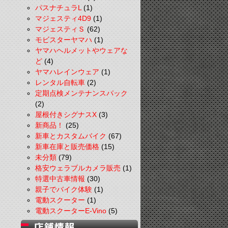
パスナチュラL
(1)
マジェスティ4D9
(1)
マジェスティＳ
(62)
モビスターヤマハ
(1)
ヤマハヘルメットやウェアな
ど
(4)
ヤマハレインウェア
(1)
レンタル自転車
(2)
定期点検メンテナンスパック
(2)
屋根付きシグナスX
(3)
新商品！
(25)
新車とカスタムバイク
(67)
新車在庫と販売価格
(15)
未分類
(79)
格安ウェラブルカメラ販売
(1)
特選中古車情報
(30)
親子でバイク体験
(1)
電動スクーター
(1)
電動スクーターE-Vino
(5)