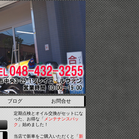
ブログ
お問合せ
定期点検とオイル交換がセットにな
った、お得な「
メンテナンスパッ
ク
」始めました！
当店で新車をご購入いただくと「
新