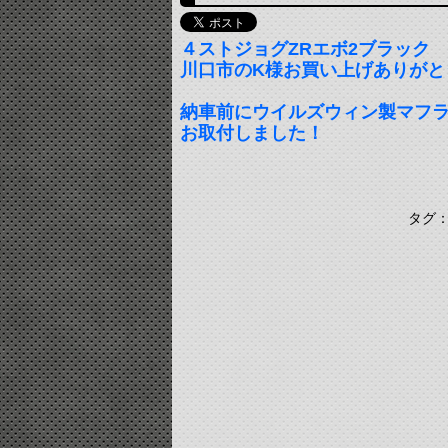
４ストジョグZRエボ2ブラック
川口市のK様お買い上げありがと
納車前にウイルズウィン製マフ
お取付しました！
タグ