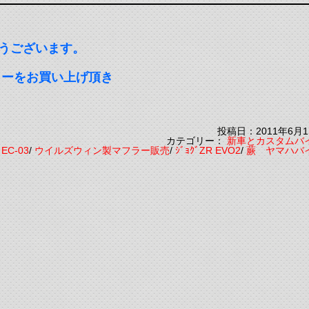
うございます。
ラーをお買い上げ頂き
投稿日：2011年6月1
カテゴリー：
新車とカスタムバ
：
EC-03
/
ウイルズウィン製マフラー販売
/
ｼﾞｮｸﾞZR EVO2
/
蕨 ヤマハバ