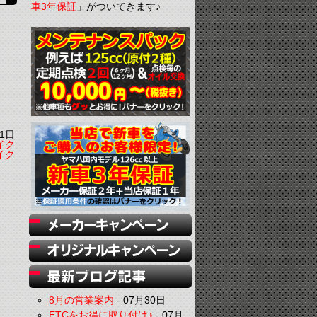
車3年保証
」がついてきます♪
1日
イク
イク
8月の営業案内
-
07月30日
ETCをお得に取り付け♪
-
07月