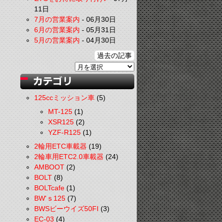
11日
7月の営業案内
-
06月30日
6月の営業案内
-
05月31日
5月の営業案内
-
04月30日
過去の記事
125ccミッション車
(5)
MT-125
(1)
XSR125
(2)
YZF-R125
(1)
2輪用ETC車載器
(19)
2輪車用ETC2.0車載器
(24)
AMBOOT
(2)
BOLT
(8)
BOLTcafe
(1)
BW'ｓ125
(7)
BWSビーウイズ50FI
(3)
EC-03
(4)