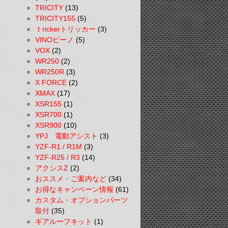
TRICITY
(13)
TRICITY155
(5)
ｔrickerトリッカー
(3)
VINOビーノ
(5)
VOX
(2)
WR250
(2)
WR250R
(3)
X FORCE
(2)
XMAX
(17)
XSR155
(1)
XSR700
(1)
XSR900
(10)
YPJ 電動アシスト
(3)
YZF-R1 / R1M
(3)
YZF-R25 / R3
(14)
アクシスZ
(2)
おススメ・ご案内など
(34)
お得なキャンペーン情報
(61)
カスタム・オプションパーツ
取付
(35)
ギアルーフキット
(1)