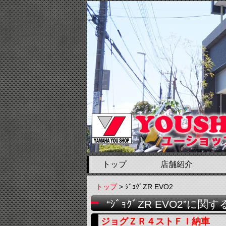
トップ
店舗紹介
トップ
> ｼﾞｮｸﾞZR EVO2
“ｼﾞｮｸﾞZR EVO2”に
ジョグＺＲ４ストＦＩ納車