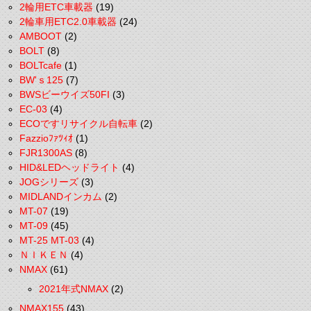
2輪用ETC車載器
(19)
2輪車用ETC2.0車載器
(24)
AMBOOT
(2)
BOLT
(8)
BOLTcafe
(1)
BW'ｓ125
(7)
BWSビーウイズ50FI
(3)
EC-03
(4)
ECOですリサイクル自転車
(2)
Fazzioﾌｧﾂｨｵ
(1)
FJR1300AS
(8)
HID&LEDヘッドライト
(4)
JOGシリーズ
(3)
MIDLANDインカム
(2)
MT-07
(19)
MT-09
(45)
MT-25 MT-03
(4)
ＮＩＫＥＮ
(4)
NMAX
(61)
2021年式NMAX
(2)
NMAX155
(43)