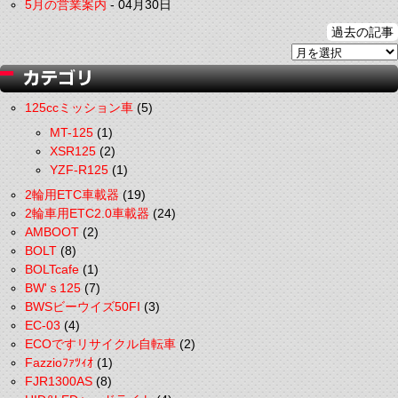
5月の営業案内
-
04月30日
過去の記事
125ccミッション車
(5)
MT-125
(1)
XSR125
(2)
YZF-R125
(1)
2輪用ETC車載器
(19)
2輪車用ETC2.0車載器
(24)
AMBOOT
(2)
BOLT
(8)
BOLTcafe
(1)
BW'ｓ125
(7)
BWSビーウイズ50FI
(3)
EC-03
(4)
ECOですリサイクル自転車
(2)
Fazzioﾌｧﾂｨｵ
(1)
FJR1300AS
(8)