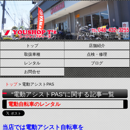
トップ
店舗紹介
取扱車種
点検・修理
レンタル
ブログ
お問合せ
トップ
> 電動アシストPAS
“電動アシストPAS”に関する記事一覧
電動自転車のレンタル
当店では電動アシスト自転車を