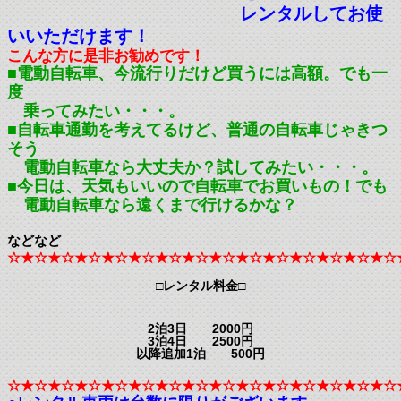
レンタルしてお使
いいただけます！
こんな方に是非お勧めです！
■電動自転車、今流行りだけど買うには高額。でも一
度
乗ってみたい・・・。
■自転車通勤を考えてるけど、普通の自転車じゃきつ
そう
電動自転車なら大丈夫か？試してみたい・・・。
■今日は、天気もいいので自転車でお買いもの！でも
電動自転車なら遠くまで行けるかな？
などなど
☆★☆★☆★☆★☆★☆★☆★☆★☆★☆★☆★☆★☆★☆★☆
□レンタル料金□
2泊3日 2000円
3泊4日 2500円
以降追加1泊 500円
☆★☆★☆★☆★☆★☆★☆★☆★☆★☆★☆★☆★☆★☆★☆