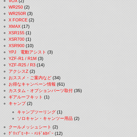
VOX
(2)
WR250
(2)
WR250R
(3)
X FORCE
(2)
XMAX
(17)
XSR155
(1)
XSR700
(1)
XSR900
(10)
YPJ 電動アシスト
(3)
YZF-R1 / R1M
(3)
YZF-R25 / R3
(14)
アクシスZ
(2)
おススメ・ご案内など
(34)
お得なキャンペーン情報
(61)
カスタム・オプションパーツ取付
(35)
ギアルーフキット
(1)
キャンプ
(2)
キャンプツーリング
(1)
ソロキャン・キャンツー用品
(2)
クールメッシュシート
(2)
ｸﾞﾘｯﾌﾟﾋｰﾀｰ・ﾊﾝﾄﾞﾙｶﾊﾞｰ
(12)