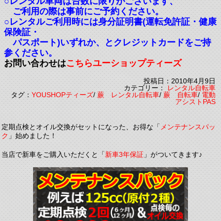
○レンタル車両は台数に限りがございます、
ご利用の際は事前にご予約ください。
○レンタルご利用時には身分証明書(運転免許証・健康
保険証・
パスポート)いずれか、とクレジットカードをご持
参ください。
お問い合わせは
こちらユーショップティーズ
投稿日：2010年4月9日
カテゴリー：
レンタル自転車
タグ：
YOUSHOPティーズ
/
蕨 レンタル自転車
/
蕨 自転車
/
電動
アシストPAS
定期点検とオイル交換がセットになった、お得な「
メンテナンスパッ
ク
」始めました！
当店で新車をご購入いただくと「
新車3年保証
」がついてきます♪