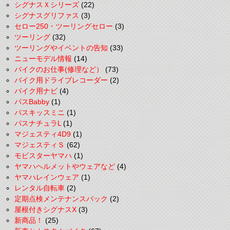
シグナスＸシリーズ
(22)
シグナスグリファス
(3)
セロー250・ツーリングセロー
(3)
ツーリング
(32)
ツーリングやイベントの告知
(33)
ニューモデル情報
(14)
バイクのお仕事(修理など）
(73)
バイク用ドライブレコーダー
(2)
バイク用ナビ
(4)
パスBabby
(1)
パスキッスミニ
(1)
パスナチュラL
(1)
マジェスティ4D9
(1)
マジェスティＳ
(62)
モビスターヤマハ
(1)
ヤマハヘルメットやウェアなど
(4)
ヤマハレインウェア
(1)
レンタル自転車
(2)
定期点検メンテナンスパック
(2)
屋根付きシグナスX
(3)
新商品！
(25)