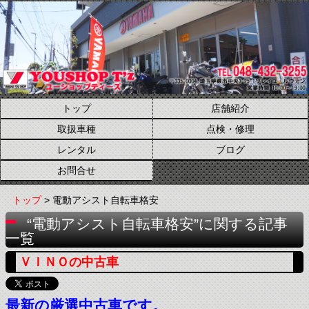
トップ
店舗紹介
取扱車種
点検・修理
レンタル
ブログ
お問合せ
トップ
> 電動アシスト自転車格安
“電動アシスト自転車格安”に関する記事
一覧
ＶＩＮＯの中古車
最新の厳選中古車です。