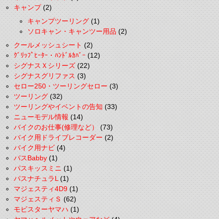
キャンプ
(2)
キャンプツーリング
(1)
ソロキャン・キャンツー用品
(2)
クールメッシュシート
(2)
ｸﾞﾘｯﾌﾟﾋｰﾀｰ・ﾊﾝﾄﾞﾙｶﾊﾞｰ
(12)
シグナスＸシリーズ
(22)
シグナスグリファス
(3)
セロー250・ツーリングセロー
(3)
ツーリング
(32)
ツーリングやイベントの告知
(33)
ニューモデル情報
(14)
バイクのお仕事(修理など）
(73)
バイク用ドライブレコーダー
(2)
バイク用ナビ
(4)
パスBabby
(1)
パスキッスミニ
(1)
パスナチュラL
(1)
マジェスティ4D9
(1)
マジェスティＳ
(62)
モビスターヤマハ
(1)