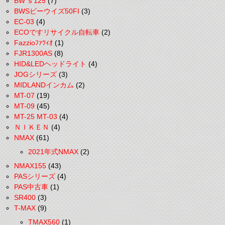
BW'ｓ125
(7)
BWSビーウイズ50FI
(3)
EC-03
(4)
ECOですリサイクル自転車
(2)
Fazzioﾌｧﾂｨｵ
(1)
FJR1300AS
(8)
HID&LEDヘッドライト
(4)
JOGシリーズ
(3)
MIDLANDインカム
(2)
MT-07
(19)
MT-09
(45)
MT-25 MT-03
(4)
ＮＩＫＥＮ
(4)
NMAX
(61)
2021年式NMAX
(2)
NMAX155
(43)
PASシリーズ
(4)
PAS中古車
(1)
SR400
(3)
T-MAX
(9)
TMAX560
(1)