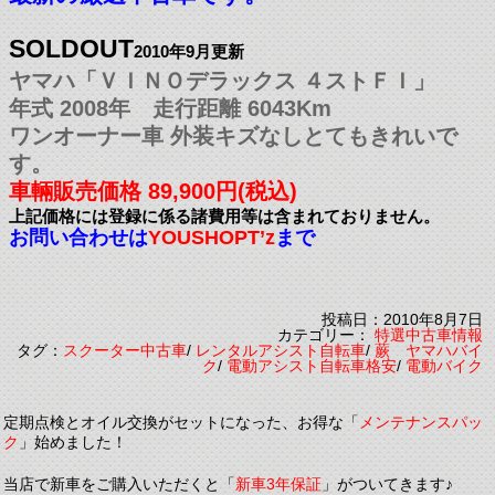
SOLDOUT
2010年9月更新
ヤマハ「ＶＩＮＯデラックス ４ストＦＩ」
年式 2008年 走行距離 6043Km
ワンオーナー車 外装キズなしとてもきれいで
す。
車輛販売価格 89,900円(税込)
上記価格には登録に係る諸費用等は含まれておりません。
お問い合わせは
YOUSHOPT’z
まで
投稿日：2010年8月7日
カテゴリー：
特選中古車情報
タグ：
スクーター中古車
/
レンタルアシスト自転車
/
蕨 ヤマハバイ
ク
/
電動アシスト自転車格安
/
電動バイク
定期点検とオイル交換がセットになった、お得な「
メンテナンスパッ
ク
」始めました！
当店で新車をご購入いただくと「
新車3年保証
」がついてきます♪