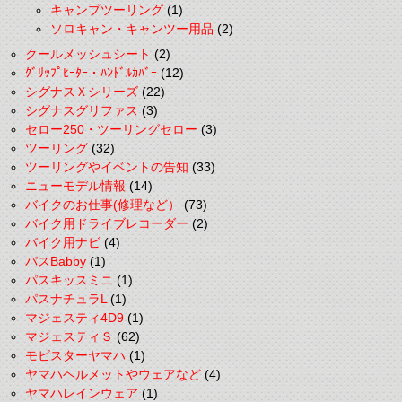
キャンプツーリング
(1)
ソロキャン・キャンツー用品
(2)
クールメッシュシート
(2)
ｸﾞﾘｯﾌﾟﾋｰﾀｰ・ﾊﾝﾄﾞﾙｶﾊﾞｰ
(12)
シグナスＸシリーズ
(22)
シグナスグリファス
(3)
セロー250・ツーリングセロー
(3)
ツーリング
(32)
ツーリングやイベントの告知
(33)
ニューモデル情報
(14)
バイクのお仕事(修理など）
(73)
バイク用ドライブレコーダー
(2)
バイク用ナビ
(4)
パスBabby
(1)
パスキッスミニ
(1)
パスナチュラL
(1)
マジェスティ4D9
(1)
マジェスティＳ
(62)
モビスターヤマハ
(1)
ヤマハヘルメットやウェアなど
(4)
ヤマハレインウェア
(1)