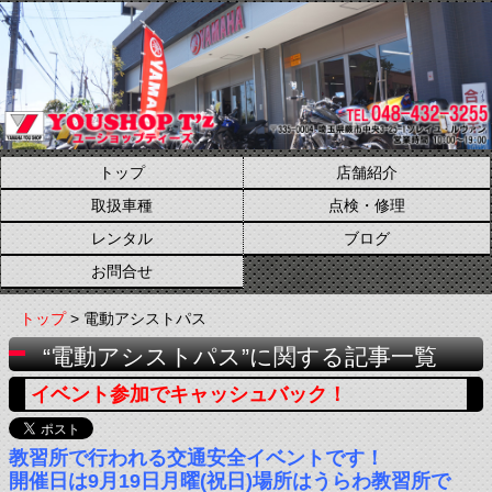
トップ
店舗紹介
取扱車種
点検・修理
レンタル
ブログ
お問合せ
トップ
> 電動アシストパス
“電動アシストパス”に関する記事一覧
イベント参加でキャッシュバック！
教習所で行われる交通安全イベントです！
開催日は9月19日月曜(祝日)場所はうらわ教習所で