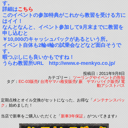
す。
詳細は
こちら
このイベントの参加特典がこれから教習を受ける方に
はイイ！
なんとなんと、イベント参加して9月末までに教習を
申し込むと
￥10,000のキャッシュバックがあるという所。
イベント自体も2輪4輪の試乗会などなど面白そうで
す。
暇つぶしにも良いかもですね！
うらわ教習所URL http://www.e-menkyo.co.jp/
投稿日：2011年9月8日
カテゴリー：
ツーリングやイベントの告知
タグ：
EC-03販売
/
台湾ヤマハ格安販売
/
蕨 ヤマハバイク販売
/
電
動アシストパス
定期点検とオイル交換がセットになった、お得な「
メンテナンスパッ
ク
」始めました！
当店で新車をご購入いただくと「
新車3年保証
」がついてきます♪