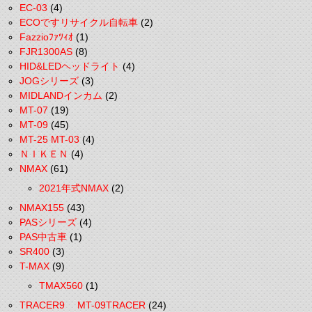
EC-03
(4)
ECOですリサイクル自転車
(2)
Fazzioﾌｧﾂｨｵ
(1)
FJR1300AS
(8)
HID&LEDヘッドライト
(4)
JOGシリーズ
(3)
MIDLANDインカム
(2)
MT-07
(19)
MT-09
(45)
MT-25 MT-03
(4)
ＮＩＫＥＮ
(4)
NMAX
(61)
2021年式NMAX
(2)
NMAX155
(43)
PASシリーズ
(4)
PAS中古車
(1)
SR400
(3)
T-MAX
(9)
TMAX560
(1)
TRACER9 MT-09TRACER
(24)