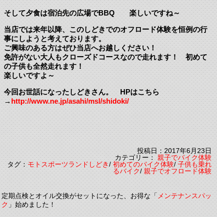
そして夕食は宿泊先の広場でBBQ 楽しいですね～
当店では来年以降、このしどきでのオフロード体験を恒例の行
事にしようと考えております。
ご興味のある方はぜひ当店へお越しください！
免許がない大人もクローズドコースなので走れます！ 初めて
の子供も全然走れます！
楽しいですよ～
今回お世話になったしどきさん。 HPはこちら
→
http://www.ne.jp/asahi/msl/shidoki/
投稿日：2017年6月23日
カテゴリー：
親子でバイク体験
タグ：
モトスポーツランドしどき
/
初めてのバイク体験
/
子供も乗れ
るバイク
/
親子でオフロード体験
定期点検とオイル交換がセットになった、お得な「
メンテナンスパッ
ク
」始めました！