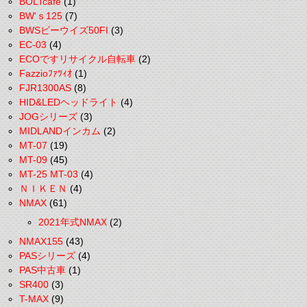
BOLTcafe
(1)
BW'ｓ125
(7)
BWSビーウイズ50FI
(3)
EC-03
(4)
ECOですリサイクル自転車
(2)
Fazzioﾌｧﾂｨｵ
(1)
FJR1300AS
(8)
HID&LEDヘッドライト
(4)
JOGシリーズ
(3)
MIDLANDインカム
(2)
MT-07
(19)
MT-09
(45)
MT-25 MT-03
(4)
ＮＩＫＥＮ
(4)
NMAX
(61)
2021年式NMAX
(2)
NMAX155
(43)
PASシリーズ
(4)
PAS中古車
(1)
SR400
(3)
T-MAX
(9)