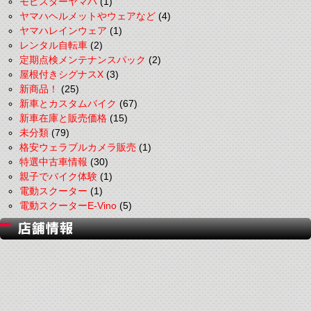
モビスターヤマハ
(1)
ヤマハヘルメットやウェアなど
(4)
ヤマハレインウェア
(1)
レンタル自転車
(2)
定期点検メンテナンスパック
(2)
屋根付きシグナスX
(3)
新商品！
(25)
新車とカスタムバイク
(67)
新車在庫と販売価格
(15)
未分類
(79)
格安ウェラブルカメラ販売
(1)
特選中古車情報
(30)
親子でバイク体験
(1)
電動スクーター
(1)
電動スクーターE-Vino
(5)