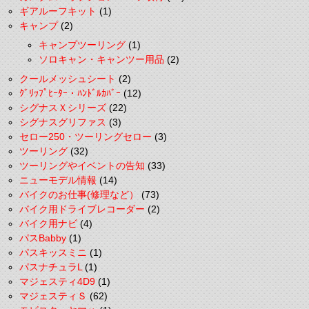
ギアルーフキット
(1)
キャンプ
(2)
キャンプツーリング
(1)
ソロキャン・キャンツー用品
(2)
クールメッシュシート
(2)
ｸﾞﾘｯﾌﾟﾋｰﾀｰ・ﾊﾝﾄﾞﾙｶﾊﾞｰ
(12)
シグナスＸシリーズ
(22)
シグナスグリファス
(3)
セロー250・ツーリングセロー
(3)
ツーリング
(32)
ツーリングやイベントの告知
(33)
ニューモデル情報
(14)
バイクのお仕事(修理など）
(73)
バイク用ドライブレコーダー
(2)
バイク用ナビ
(4)
パスBabby
(1)
パスキッスミニ
(1)
パスナチュラL
(1)
マジェスティ4D9
(1)
マジェスティＳ
(62)