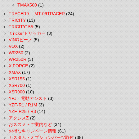
TMAX560
(1)
TRACER9 MT-09TRACER
(24)
TRICITY
(13)
TRICITY155
(5)
ｔrickerトリッカー
(3)
VINOビーノ
(5)
VOX
(2)
WR250
(2)
WR250R
(3)
X FORCE
(2)
XMAX
(17)
XSR155
(1)
XSR700
(1)
XSR900
(10)
YPJ 電動アシスト
(3)
YZF-R1 / R1M
(3)
YZF-R25 / R3
(14)
アクシスZ
(2)
おススメ・ご案内など
(34)
お得なキャンペーン情報
(61)
カスタム・オプションパーツ取付
(35)