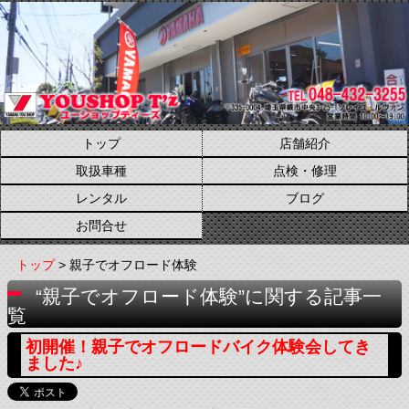
トップ
店舗紹介
取扱車種
点検・修理
レンタル
ブログ
お問合せ
トップ
> 親子でオフロード体験
“親子でオフロード体験”に関する記事一
覧
初開催！親子でオフロードバイク体験会してき
ました♪