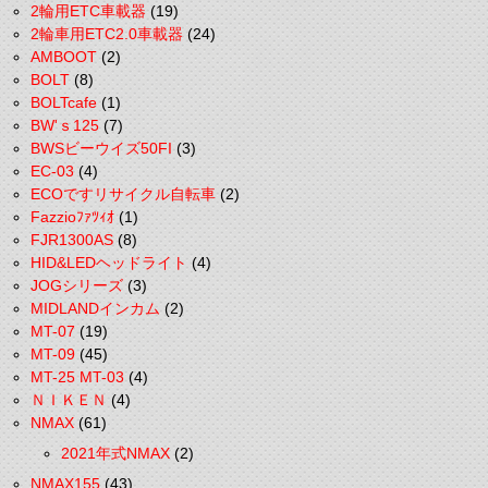
2輪用ETC車載器
(19)
2輪車用ETC2.0車載器
(24)
AMBOOT
(2)
BOLT
(8)
BOLTcafe
(1)
BW'ｓ125
(7)
BWSビーウイズ50FI
(3)
EC-03
(4)
ECOですリサイクル自転車
(2)
Fazzioﾌｧﾂｨｵ
(1)
FJR1300AS
(8)
HID&LEDヘッドライト
(4)
JOGシリーズ
(3)
MIDLANDインカム
(2)
MT-07
(19)
MT-09
(45)
MT-25 MT-03
(4)
ＮＩＫＥＮ
(4)
NMAX
(61)
2021年式NMAX
(2)
NMAX155
(43)