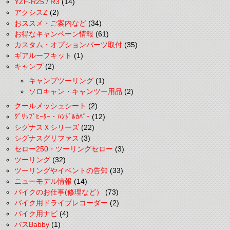
YZF-R25 / R3
(14)
アクシスZ
(2)
おススメ・ご案内など
(34)
お得なキャンペーン情報
(61)
カスタム・オプションパーツ取付
(35)
ギアルーフキット
(1)
キャンプ
(2)
キャンプツーリング
(1)
ソロキャン・キャンツー用品
(2)
クールメッシュシート
(2)
ｸﾞﾘｯﾌﾟﾋｰﾀｰ・ﾊﾝﾄﾞﾙｶﾊﾞｰ
(12)
シグナスＸシリーズ
(22)
シグナスグリファス
(3)
セロー250・ツーリングセロー
(3)
ツーリング
(32)
ツーリングやイベントの告知
(33)
ニューモデル情報
(14)
バイクのお仕事(修理など）
(73)
バイク用ドライブレコーダー
(2)
バイク用ナビ
(4)
パスBabby
(1)