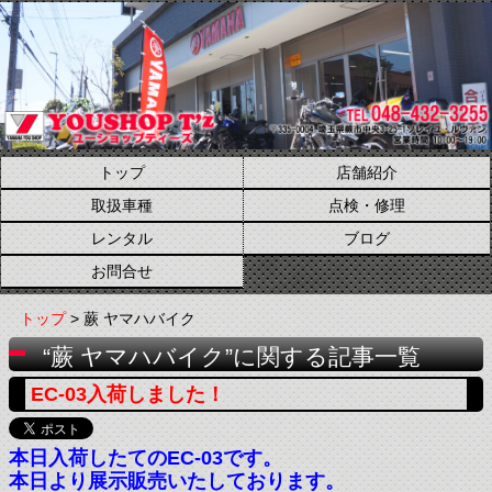
トップ
店舗紹介
取扱車種
点検・修理
レンタル
ブログ
お問合せ
トップ
> 蕨 ヤマハバイク
“蕨 ヤマハバイク”に関する記事一覧
EC-03入荷しました！
本日入荷したてのEC-03です。
本日より展示販売いたしております。