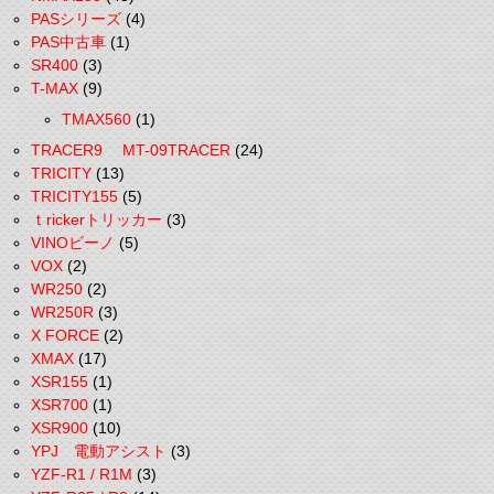
PASシリーズ
(4)
PAS中古車
(1)
SR400
(3)
T-MAX
(9)
TMAX560
(1)
TRACER9 MT-09TRACER
(24)
TRICITY
(13)
TRICITY155
(5)
ｔrickerトリッカー
(3)
VINOビーノ
(5)
VOX
(2)
WR250
(2)
WR250R
(3)
X FORCE
(2)
XMAX
(17)
XSR155
(1)
XSR700
(1)
XSR900
(10)
YPJ 電動アシスト
(3)
YZF-R1 / R1M
(3)