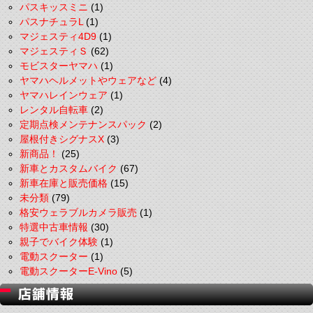
パスキッスミニ
(1)
パスナチュラL
(1)
マジェスティ4D9
(1)
マジェスティＳ
(62)
モビスターヤマハ
(1)
ヤマハヘルメットやウェアなど
(4)
ヤマハレインウェア
(1)
レンタル自転車
(2)
定期点検メンテナンスパック
(2)
屋根付きシグナスX
(3)
新商品！
(25)
新車とカスタムバイク
(67)
新車在庫と販売価格
(15)
未分類
(79)
格安ウェラブルカメラ販売
(1)
特選中古車情報
(30)
親子でバイク体験
(1)
電動スクーター
(1)
電動スクーターE-Vino
(5)