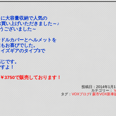
らに大容量収納で人気の
お買い上げいただきました～♪
うございました～
ンドルカバーとヘルメットを
様もお喜びでした。
イズギアのタイプ3で
感じです。
ですよ！
￥3750で販売しております！
投稿日：2014年1月1
カテゴリー：
タグ：
VOXブログ
/
蕨市VOX新車