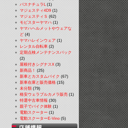
パスナチュラL
(1)
マジェスティ4D9
(1)
マジェスティＳ
(62)
モビスターヤマハ
(1)
ヤマハヘルメットやウェアな
ど
(4)
ヤマハレインウェア
(1)
レンタル自転車
(2)
定期点検メンテナンスパック
(2)
屋根付きシグナスX
(3)
新商品！
(25)
新車とカスタムバイク
(67)
新車在庫と販売価格
(15)
未分類
(79)
格安ウェラブルカメラ販売
(1)
特選中古車情報
(30)
親子でバイク体験
(1)
電動スクーター
(1)
電動スクーターE-Vino
(5)