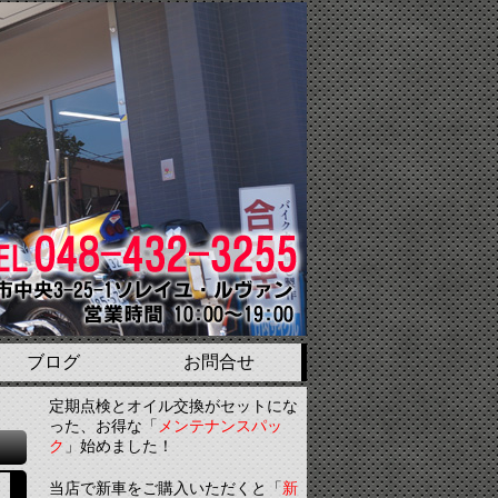
ブログ
お問合せ
定期点検とオイル交換がセットにな
った、お得な「
メンテナンスパッ
ク
」始めました！
当店で新車をご購入いただくと「
新