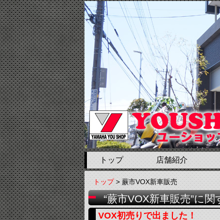
トップ
店舗紹介
トップ
> 蕨市VOX新車販売
“蕨市VOX新車販売”に
VOX初売りで出ました！