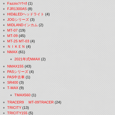
Fazzioﾌｧﾂｨｵ
(1)
FJR1300AS
(8)
HID&LEDヘッドライト
(4)
JOGシリーズ
(3)
MIDLANDインカム
(2)
MT-07
(19)
MT-09
(45)
MT-25 MT-03
(4)
ＮＩＫＥＮ
(4)
NMAX
(61)
2021年式NMAX
(2)
NMAX155
(43)
PASシリーズ
(4)
PAS中古車
(1)
SR400
(3)
T-MAX
(9)
TMAX560
(1)
TRACER9 MT-09TRACER
(24)
TRICITY
(13)
TRICITY155
(5)