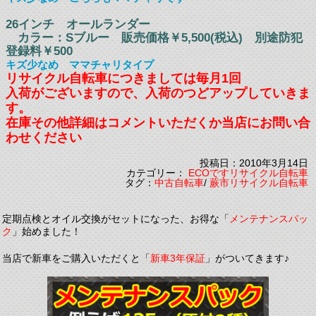
26インチ オールランダー
カラー：Sブルー 販売価格￥5,500(税込) 別途防犯
登録料￥500
キズ少なめ ママチャリタイプ
リサイクル自転車につきましては毎月1回
入荷がございますので、入荷のつどアップしていきま
す。
在庫その他詳細はコメントいただくか
当店にお問い合
わせください
投稿日：2010年3月14日
カテゴリー：
ECOですリサイクル自転車
タグ：
中古自転車
/
蕨市リサイクル自転車
定期点検とオイル交換がセットになった、お得な「
メンテナンスパッ
ク
」始めました！
当店で新車をご購入いただくと「
新車3年保証
」がついてきます♪