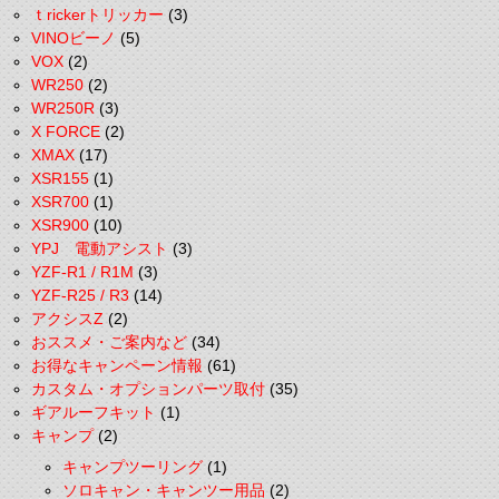
ｔrickerトリッカー
(3)
VINOビーノ
(5)
VOX
(2)
WR250
(2)
WR250R
(3)
X FORCE
(2)
XMAX
(17)
XSR155
(1)
XSR700
(1)
XSR900
(10)
YPJ 電動アシスト
(3)
YZF-R1 / R1M
(3)
YZF-R25 / R3
(14)
アクシスZ
(2)
おススメ・ご案内など
(34)
お得なキャンペーン情報
(61)
カスタム・オプションパーツ取付
(35)
ギアルーフキット
(1)
キャンプ
(2)
キャンプツーリング
(1)
ソロキャン・キャンツー用品
(2)