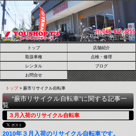
トップ
店舗紹介
取扱車種
点検・修理
レンタル
ブログ
お問合せ
トップ
> 蕨市リサイクル自転車
“蕨市リサイクル自転車”に関する記事一
覧
３月入荷のリサイクル自転車
2010年３月入荷のリサイクル自転車です。