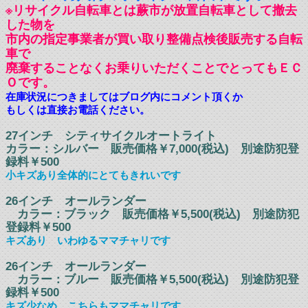
※リサイクル自転車とは蕨市が放置自転車として撤去
した物を
市内の指定事業者が買い取り整備点検後販売する自転
車で
廃棄することなくお乗りいただくことでとってもＥＣ
Ｏです。
在庫状況につきましてはブログ内にコメント頂くか
もしくは直接お電話ください。
27インチ シティサイクルオートライト
カラー：シルバー 販売価格￥7,000(税込) 別途防犯登
録料￥500
小キズあり全体的にとてもきれいです
26インチ オールランダー
カラー：ブラック 販売価格￥5,500(税込) 別途防犯
登録料￥500
キズあり いわゆるママチャリです
26インチ オールランダー
カラー：ブルー 販売価格￥5,500(税込) 別途防犯登
録料￥500
キズ少なめ こちらもママチャリです