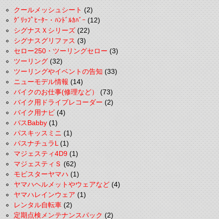
クールメッシュシート
(2)
ｸﾞﾘｯﾌﾟﾋｰﾀｰ・ﾊﾝﾄﾞﾙｶﾊﾞｰ
(12)
シグナスＸシリーズ
(22)
シグナスグリファス
(3)
セロー250・ツーリングセロー
(3)
ツーリング
(32)
ツーリングやイベントの告知
(33)
ニューモデル情報
(14)
バイクのお仕事(修理など）
(73)
バイク用ドライブレコーダー
(2)
バイク用ナビ
(4)
パスBabby
(1)
パスキッスミニ
(1)
パスナチュラL
(1)
マジェスティ4D9
(1)
マジェスティＳ
(62)
モビスターヤマハ
(1)
ヤマハヘルメットやウェアなど
(4)
ヤマハレインウェア
(1)
レンタル自転車
(2)
定期点検メンテナンスパック
(2)