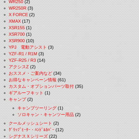
WR250
(2)
WR250R
(3)
X FORCE
(2)
XMAX
(17)
XSR155
(1)
XSR700
(1)
XSR900
(10)
YPJ 電動アシスト
(3)
YZF-R1 / R1M
(3)
YZF-R25 / R3
(14)
アクシスZ
(2)
おススメ・ご案内など
(34)
お得なキャンペーン情報
(61)
カスタム・オプションパーツ取付
(35)
ギアルーフキット
(1)
キャンプ
(2)
キャンプツーリング
(1)
ソロキャン・キャンツー用品
(2)
クールメッシュシート
(2)
ｸﾞﾘｯﾌﾟﾋｰﾀｰ・ﾊﾝﾄﾞﾙｶﾊﾞｰ
(12)
シグナスＸシリーズ
(22)