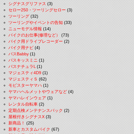
シグナスグリファス
(3)
セロー250・ツーリングセロー
(3)
ツーリング
(32)
ツーリングやイベントの告知
(33)
ニューモデル情報
(14)
バイクのお仕事(修理など）
(73)
バイク用ドライブレコーダー
(2)
バイク用ナビ
(4)
パスBabby
(1)
パスキッスミニ
(1)
パスナチュラL
(1)
マジェスティ4D9
(1)
マジェスティＳ
(62)
モビスターヤマハ
(1)
ヤマハヘルメットやウェアなど
(4)
ヤマハレインウェア
(1)
レンタル自転車
(2)
定期点検メンテナンスパック
(2)
屋根付きシグナスX
(3)
新商品！
(25)
新車とカスタムバイク
(67)