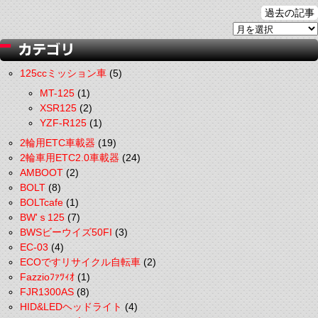
過去の記事
125ccミッション車
(5)
MT-125
(1)
XSR125
(2)
YZF-R125
(1)
2輪用ETC車載器
(19)
2輪車用ETC2.0車載器
(24)
AMBOOT
(2)
BOLT
(8)
BOLTcafe
(1)
BW'ｓ125
(7)
BWSビーウイズ50FI
(3)
EC-03
(4)
ECOですリサイクル自転車
(2)
Fazzioﾌｧﾂｨｵ
(1)
FJR1300AS
(8)
HID&LEDヘッドライト
(4)