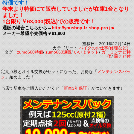
特価です！
年末より特価にて販売していましたが在庫1台となり
ました！
1台限り￥63,000(税込)での販売です！
通販の場合こちらから→
http://youshop-tz.shop-pro.jp/
メーカー希望小売価格￥81,900
投稿日：2011年12月14日
カテゴリー：
バイクのお仕事(修理など）
タグ：
zumo660特価
/
zumo660通販
/
いいよネット
/
ガーミンナビ特
価
/
蕨ナビ付
定期点検とオイル交換がセットになった、お得な「
メンテナンスパッ
ク
」始めました！
当店で新車をご購入いただくと「
新車3年保証
」がついてきます♪