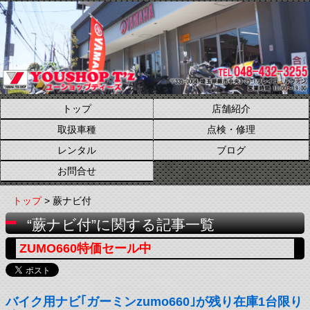
トップ
店舗紹介
取扱車種
点検・修理
レンタル
ブログ
お問合せ
トップ
> 蕨ナビ付
“蕨ナビ付”に関する記事一覧
ZUMO660特価セール中
バイク用ナビ｢ガーミンzumo660｣が残り在庫1台限り