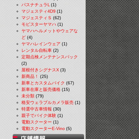
パスナチュラL
(1)
マジェスティ4D9
(1)
マジェスティＳ
(62)
モビスターヤマハ
(1)
ヤマハヘルメットやウェアな
ど
(4)
ヤマハレインウェア
(1)
レンタル自転車
(2)
定期点検メンテナンスパック
(2)
屋根付きシグナスX
(3)
新商品！
(25)
新車とカスタムバイク
(67)
新車在庫と販売価格
(15)
未分類
(79)
格安ウェラブルカメラ販売
(1)
特選中古車情報
(30)
親子でバイク体験
(1)
電動スクーター
(1)
電動スクーターE-Vino
(5)