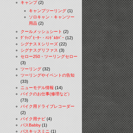
キャンプ
(2)
キャンプツーリング
(1)
ソロキャン・キャンツー
用品
(2)
クールメッシュシート
(2)
ｸﾞﾘｯﾌﾟﾋｰﾀｰ・ﾊﾝﾄﾞﾙｶﾊﾞｰ
(12)
シグナスＸシリーズ
(22)
シグナスグリファス
(3)
セロー250・ツーリングセロー
(3)
ツーリング
(32)
ツーリングやイベントの告知
(33)
ニューモデル情報
(14)
バイクのお仕事(修理など）
(73)
バイク用ドライブレコーダー
(2)
バイク用ナビ
(4)
パスBabby
(1)
パスキッスミニ
(1)