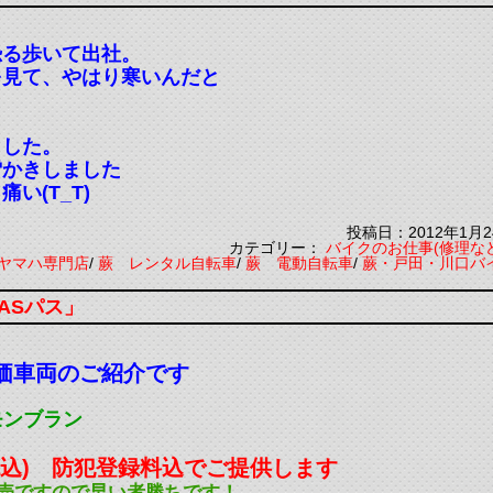
恐る歩いて出社。
を見て、やはり寒いんだと
ました。
雪かきしました
い(T_T)
投稿日：2012年1月2
カテゴリー：
バイクのお仕事(修理な
ヤマハ専門店
/
蕨 レンタル自転車
/
蕨 電動自転車
/
蕨・戸田・川口バ
ASパス」
価車両のご紹介です
モンブラン
(税込) 防犯登録料込でご提供します
売ですので早い者勝ちです！