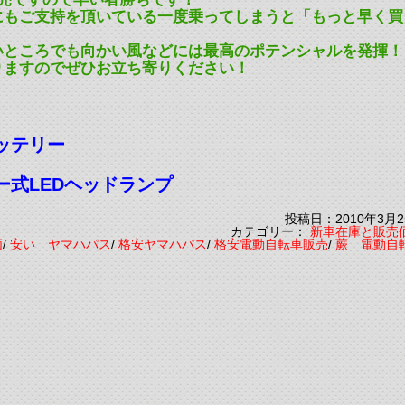
にもご支持を頂いている一度乗ってしまうと「もっと早く買
いところでも向かい風などには最高のポテンシャルを発揮！
りますのでぜひお立ち寄りください！
ッテリー
式LEDヘッドランプ
投稿日：2010年3月2
カテゴリー：
新車在庫と販売
価
/
安い ヤマハパス
/
格安ヤマハパス
/
格安電動自転車販売
/
蕨 電動自