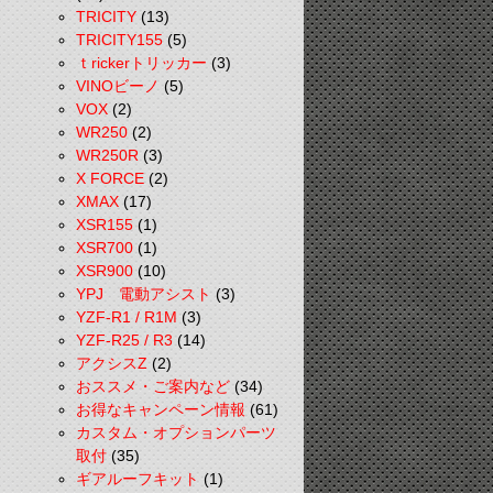
TRICITY
(13)
TRICITY155
(5)
ｔrickerトリッカー
(3)
VINOビーノ
(5)
VOX
(2)
WR250
(2)
WR250R
(3)
X FORCE
(2)
XMAX
(17)
XSR155
(1)
XSR700
(1)
XSR900
(10)
YPJ 電動アシスト
(3)
YZF-R1 / R1M
(3)
YZF-R25 / R3
(14)
アクシスZ
(2)
おススメ・ご案内など
(34)
お得なキャンペーン情報
(61)
カスタム・オプションパーツ
取付
(35)
ギアルーフキット
(1)