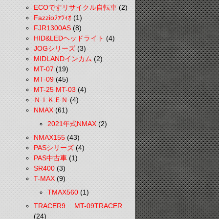
ECOですリサイクル自転車
(2)
Fazzioﾌｧﾂｨｵ
(1)
FJR1300AS
(8)
HID&LEDヘッドライト
(4)
JOGシリーズ
(3)
MIDLANDインカム
(2)
MT-07
(19)
MT-09
(45)
MT-25 MT-03
(4)
ＮＩＫＥＮ
(4)
NMAX
(61)
2021年式NMAX
(2)
NMAX155
(43)
PASシリーズ
(4)
PAS中古車
(1)
SR400
(3)
T-MAX
(9)
TMAX560
(1)
TRACER9 MT-09TRACER
(24)