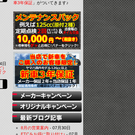
車3年保証
」がついてきます♪
4日
ど）
イク
8月の営業案内
-
07月30日
ETCをお得に取り付け♪
-
07月