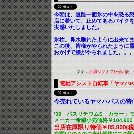
今朝は、道路一面氷の中を恐る
店に着いて、止めてあるバイク
実感いたしました。
氷柱。鼻水垂れたように出来て
この後、皆様がやられたように
おかげで腰がやられました。。。痛
タグ：
台湾シグナス販売
/
蕨 
電動アシスト自転車「ヤマハP
今売れているヤマハパスの特
’09 パスリチウムS カラー：
メーカー希望小売価格￥104,800
当店在庫限り特価￥85,800
在庫1台のみのご奉仕価格にての販