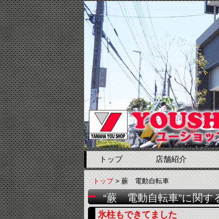
トップ
店舗紹介
トップ
> 蕨 電動自転車
“蕨 電動自転車”に関す
氷柱もできてました