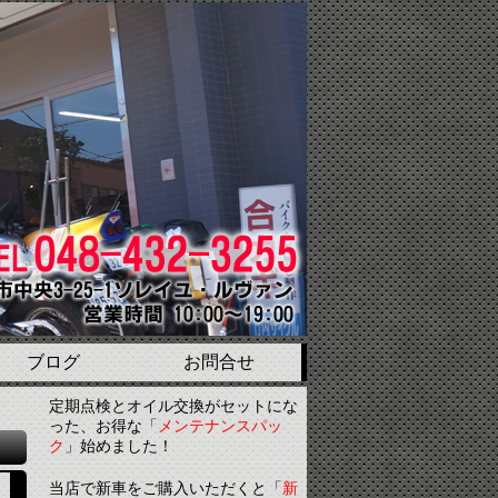
ブログ
お問合せ
定期点検とオイル交換がセットにな
った、お得な「
メンテナンスパッ
ク
」始めました！
当店で新車をご購入いただくと「
新