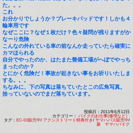
た。。。
これ
お分かりでしょうか？ブレーキパッドです！しかも４
輪車用です
なぜここに？なぜ１枚だけ？色々疑問が残りますがか
なーり危険
こんなの外れている車の前なんか走っていたら確実に
カマほられる
自分でやったのか、はたまた整備工場がへぼでやっち
まったのか？
とにかく危険だ！事故が起きない事をお祈りいたしま
する。。。
ちなみに、下の写真は落ちていたとこの広角写真。
拾っていないのでまだ落ちています。
投稿日：2011年6月12日
カテゴリー：
バイクのお仕事(修理など）
タグ：
EC-03販売中
/
アクシストリート特典付き
/
ヤマハパス販売中
/
蕨 ヤマハバイク