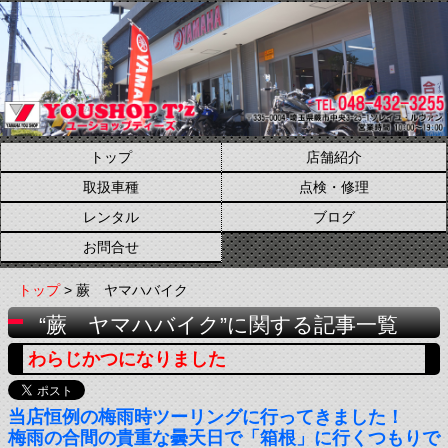
トップ
店舗紹介
取扱車種
点検・修理
レンタル
ブログ
お問合せ
トップ
> 蕨 ヤマハバイク
“蕨 ヤマハバイク”に関する記事一覧
わらじかつになりました
当店恒例の梅雨時ツーリングに行ってきました！
梅雨の合間の貴重な曇天日で「箱根」に行くつもりで