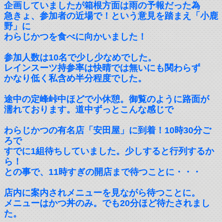
企画していましたが箱根方面は雨の予報だった為
急きょ、参加者の近場で！という意見を踏まえ「小鹿
野」に
わらじかつを食べに向かいました！
参加人数は10名で少し少なめでした。
レインスーツ持参率は快晴では無いにも関わらず
かなり低く私含め半分程度でした。
途中の定峰峠中ほどで小休憩。御覧のように路面が
濡れております。道中ずっとこんな感じで
わらじかつの有名店「安田屋」に到着！10時30分ご
ろで
すでに1組待ちしていました。少しすると行列するか
ら！
との事で、11時すぎの開店まで待つことに・・・
店内に案内されメニューを見ながら待つことに。
メニューはかつ丼のみ。でも20分ほど待たされまし
た。