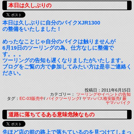
本日は久しぶりの
本日は久しぶりに自分のバイクXJR1300
の整備をいたしました！
めったなことじゃ自分のバイクは触りませんが
6月19日のツーリングの為、仕方なしに整備で
す。。。
ツーリングの告知も遅くなりましたがいたします。
ブログをご覧の方で参加してみたい方は是非ご連絡く
ださい。
投稿日：2011年6月15日
カテゴリー：
ツーリングやイベントの告知
タグ：
EC-03販売中
/
バイクツーリング
/
ヤマハパス格安販売
/
蕨
ヤマハバイク
道路に落ちてるある意味危険なもの
先ほど店の前の路上で落ちているのを見つけてしまっ