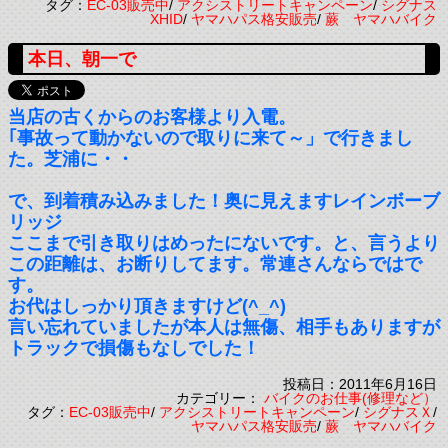
タグ：
EC-03販売中
/
アクシストリートキャンペーン
/
シグナス
XHID
/
ヤマハパス格安販売
/
蕨 ヤマハバイク
本日、朝一で
当店の古くからのお客様より入電。
｢事故って動かないので取りに来て～」で行きまし
た。芝浦に・・
で、到着積み込みました！奥に見えますレインボーブ
リッジ
ここまで引き取りはめったにないです。と、言うより
この距離は、お断りしてます。常連さんならではで
す。
お代はしっかり頂きますけど(^_^)
言い忘れていましたが本人は無傷、相手もありますが
トラックで損傷もなしでした！
投稿日：2011年6月16日
カテゴリー：
バイクのお仕事(修理など）
タグ：
EC-03販売中
/
アクシストリートキャンペーン
/
シグナスＸ
/
ヤマハパス格安販売
/
蕨 ヤマハバイク