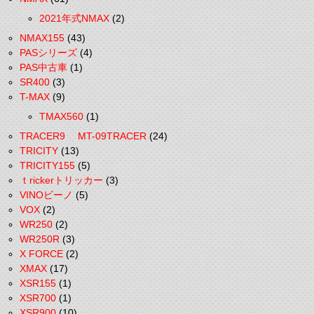
2021年式NMAX
(2)
NMAX155
(43)
PASシリーズ
(4)
PAS中古車
(1)
SR400
(3)
T-MAX
(9)
TMAX560
(1)
TRACER9 MT-09TRACER
(24)
TRICITY
(13)
TRICITY155
(5)
ｔrickerトリッカー
(3)
VINOビーノ
(5)
VOX
(2)
WR250
(2)
WR250R
(3)
X FORCE
(2)
XMAX
(17)
XSR155
(1)
XSR700
(1)
XSR900
(10)