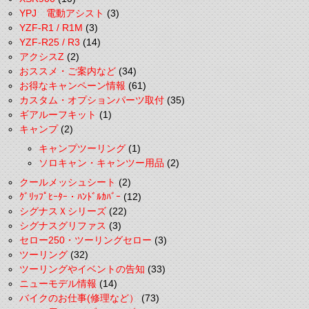
YPJ 電動アシスト
(3)
YZF-R1 / R1M
(3)
YZF-R25 / R3
(14)
アクシスZ
(2)
おススメ・ご案内など
(34)
お得なキャンペーン情報
(61)
カスタム・オプションパーツ取付
(35)
ギアルーフキット
(1)
キャンプ
(2)
キャンプツーリング
(1)
ソロキャン・キャンツー用品
(2)
クールメッシュシート
(2)
ｸﾞﾘｯﾌﾟﾋｰﾀｰ・ﾊﾝﾄﾞﾙｶﾊﾞｰ
(12)
シグナスＸシリーズ
(22)
シグナスグリファス
(3)
セロー250・ツーリングセロー
(3)
ツーリング
(32)
ツーリングやイベントの告知
(33)
ニューモデル情報
(14)
バイクのお仕事(修理など）
(73)