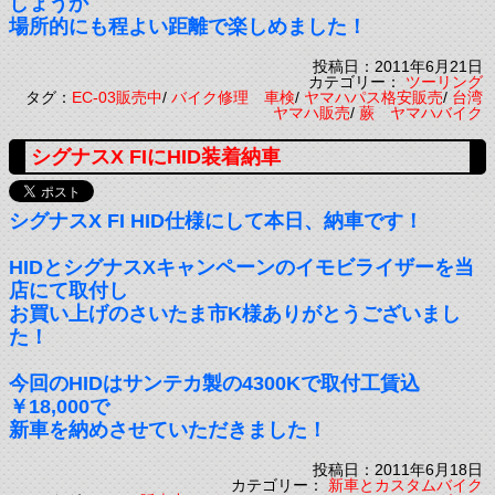
しょうか
場所的にも程よい距離で楽しめました！
投稿日：2011年6月21日
カテゴリー：
ツーリング
タグ：
EC-03販売中
/
バイク修理 車検
/
ヤマハパス格安販売
/
台湾
ヤマハ販売
/
蕨 ヤマハバイク
シグナスX FIにHID装着納車
シグナスX FI HID仕様にして本日、納車です！
HIDとシグナスXキャンペーンのイモビライザーを当
店にて取付し
お買い上げのさいたま市K様ありがとうございまし
た！
今回のHIDはサンテカ製の4300Kで取付工賃込
￥18,000で
新車を納めさせていただきました！
投稿日：2011年6月18日
カテゴリー：
新車とカスタムバイク