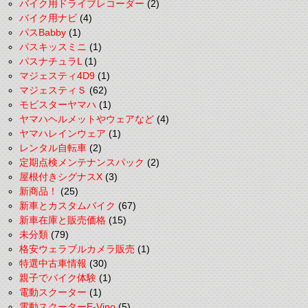
バイク用ドライブレコーダー
(2)
バイク用ナビ
(4)
パスBabby
(1)
パスキッスミニ
(1)
パスナチュラL
(1)
マジェスティ4D9
(1)
マジェスティＳ
(62)
モビスターヤマハ
(1)
ヤマハヘルメットやウェアなど
(4)
ヤマハレインウェア
(1)
レンタル自転車
(2)
定期点検メンテナンスパック
(2)
屋根付きシグナスX
(3)
新商品！
(25)
新車とカスタムバイク
(67)
新車在庫と販売価格
(15)
未分類
(79)
格安ウェラブルカメラ販売
(1)
特選中古車情報
(30)
親子でバイク体験
(1)
電動スクーター
(1)
電動スクーターE-Vino
(5)