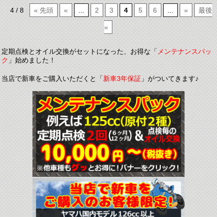
4 / 8
« 先頭
«
...
2
3
4
5
6
...
»
最後
»
定期点検とオイル交換がセットになった、お得な「
メンテナンスパッ
ク
」始めました！
当店で新車をご購入いただくと「
新車3年保証
」がついてきます♪