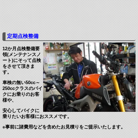
定期点検整備
12か月点検整備要
領(メンテナンスノ
ート)にそって点検
をさせて頂きま
す。
車検の無い50cc～
250ccクラスのバイ
クにお乗りのお客
様や、
安心してバイクに
乗りたいお客様におススメです。
※事前に諸費用などを含めたお見積りをご提示いたします。