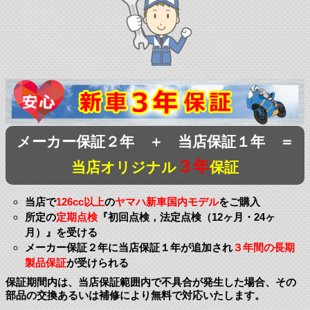
メーカー保証２年 ＋ 当店保証１年 ＝
３年
当店オリジナル
保証
当店で
126cc以上
の
ヤマハ新車国内モデル
をご購入
所定の
定期点検
『初回点検，法定点検（12ヶ月・24ヶ
月）』を受ける
メーカー保証２年に当店保証１年が追加され
３年間の長期
製品保証
が受けられる
保証期間内は、当店保証範囲内で不具合が発生した場合、その
部品の交換あるいは補修により無料で対応いたします。