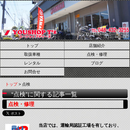
トップ
店舗紹介
取扱車種
点検・修理
レンタル
ブログ
お問合せ
トップ
> 点検
“点検”に関する記事一覧
点検・修理
当店では、運輸局認証工場を有しており、