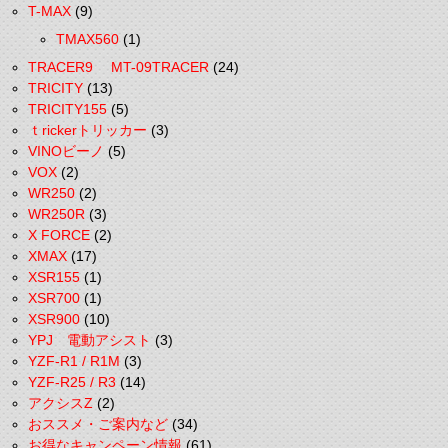
T-MAX
(9)
TMAX560
(1)
TRACER9 MT-09TRACER
(24)
TRICITY
(13)
TRICITY155
(5)
ｔrickerトリッカー
(3)
VINOビーノ
(5)
VOX
(2)
WR250
(2)
WR250R
(3)
X FORCE
(2)
XMAX
(17)
XSR155
(1)
XSR700
(1)
XSR900
(10)
YPJ 電動アシスト
(3)
YZF-R1 / R1M
(3)
YZF-R25 / R3
(14)
アクシスZ
(2)
おススメ・ご案内など
(34)
お得なキャンペーン情報
(61)