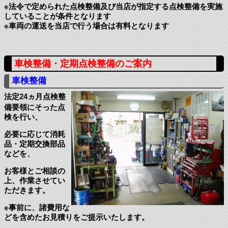
※法令で定められた点検整備及び当店が指定する点検整備を実施
していることが条件となります
※車両の運送を当店で行う場合は有料となります
車検整備・定期点検整備のご案内
車検整備
法定24ヵ月点検整
備要領にそった点
検を行い、
必要に応じて消耗
品・定期交換部品
などを、
お客様とご相談の
上、作業させてい
ただきます。
※事前に、諸費用な
どを含めたお見積りをご提示いたします。