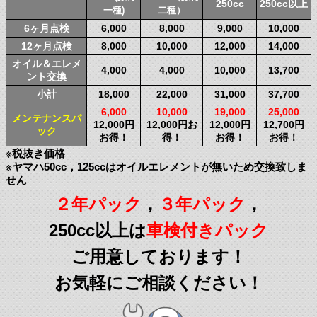
250cc
250cc以上
一種)
二種）
6ヶ月点検
6,000
8,000
9,000
10,000
12ヶ月点検
8,000
10,000
12,000
14,000
オイル＆エレメ
4,000
4,000
10,000
13,700
ント交換
小計
18,000
22,000
31,000
37,700
6,000
10,000
19,000
25,000
メンテナンスパ
12,000円
12,000円お
12,000円
12,700円
ック
お得！
得！
お得！
お得！
※税抜き価格
※ヤマハ50cc，125ccはオイルエレメントが無いため交換致しま
せん
２年パック
，
３年パック
，
250cc以上は
車検付きパック
ご用意しております！
お気軽にご相談ください！