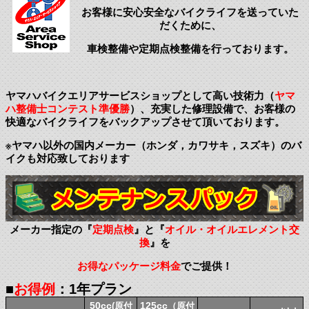
お客様に安心安全なバイクライフを送っていた
だくために、
車検整備や定期点検整備を行っております。
ヤマハバイクエリアサービスショップとして高い技術力（
ヤマ
ハ整備士コンテスト準優勝
）、充実した修理設備で、お客様の
快適なバイクライフをバックアップさせて頂いております。
※ヤマハ以外の国内メーカー（ホンダ，カワサキ，スズキ）のバ
イクも対応致しております
メーカー指定の『
定期点検
』と『
オイル・オイルエレメント交
換
』を
お得なパッケージ料金
でご提供！
■
お得例
：1年プラン
50cc
125cc
(原付
（原付