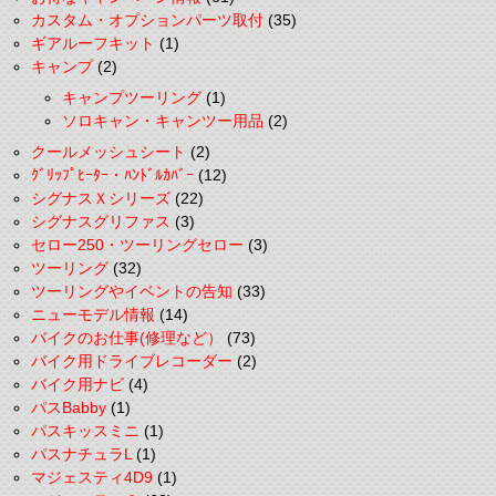
カスタム・オプションパーツ取付
(35)
ギアルーフキット
(1)
キャンプ
(2)
キャンプツーリング
(1)
ソロキャン・キャンツー用品
(2)
クールメッシュシート
(2)
ｸﾞﾘｯﾌﾟﾋｰﾀｰ・ﾊﾝﾄﾞﾙｶﾊﾞｰ
(12)
シグナスＸシリーズ
(22)
シグナスグリファス
(3)
セロー250・ツーリングセロー
(3)
ツーリング
(32)
ツーリングやイベントの告知
(33)
ニューモデル情報
(14)
バイクのお仕事(修理など）
(73)
バイク用ドライブレコーダー
(2)
バイク用ナビ
(4)
パスBabby
(1)
パスキッスミニ
(1)
パスナチュラL
(1)
マジェスティ4D9
(1)