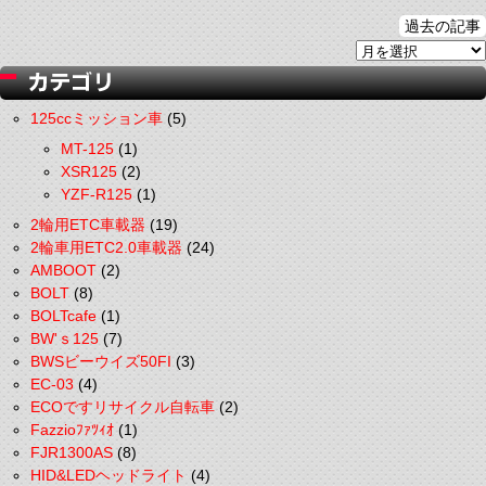
過去の記事
125ccミッション車
(5)
MT-125
(1)
XSR125
(2)
YZF-R125
(1)
2輪用ETC車載器
(19)
2輪車用ETC2.0車載器
(24)
AMBOOT
(2)
BOLT
(8)
BOLTcafe
(1)
BW'ｓ125
(7)
BWSビーウイズ50FI
(3)
EC-03
(4)
ECOですリサイクル自転車
(2)
Fazzioﾌｧﾂｨｵ
(1)
FJR1300AS
(8)
HID&LEDヘッドライト
(4)