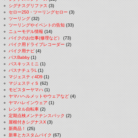
シグナスグリファス
(3)
セロー250・ツーリングセロー
(3)
ツーリング
(32)
ツーリングやイベントの告知
(33)
ニューモデル情報
(14)
バイクのお仕事(修理など）
(73)
バイク用ドライブレコーダー
(2)
バイク用ナビ
(4)
パスBabby
(1)
パスキッスミニ
(1)
パスナチュラL
(1)
マジェスティ4D9
(1)
マジェスティＳ
(62)
モビスターヤマハ
(1)
ヤマハヘルメットやウェアなど
(4)
ヤマハレインウェア
(1)
レンタル自転車
(2)
定期点検メンテナンスパック
(2)
屋根付きシグナスX
(3)
新商品！
(25)
新車とカスタムバイク
(67)