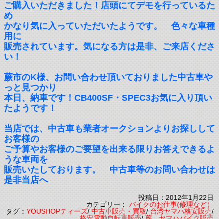
ご購入いただきました！店頭にてデモを行っているた
め
かなり気に入っていただいたようです。 色々な車種
用に
販売されています。気になる方は是非、ご来店くださ
い！
蕨市のK様、お問い合わせ頂いておりました中古車や
っと見つかり
本日、納車です！CB400SF・SPEC3お気に入り頂い
たようです！
当店では、中古車も業者オークションよりお探しして
お客様の
ご予算やお客様のご要望を出来る限りお答えできるよ
うな車両を
販売いたしております。 中古車等のお問い合わせは
是非当店へ
投稿日：2012年1月22日
カテゴリー：
バイクのお仕事(修理など）
タグ：
YOUSHOPティーズ
/
中古車販売・買取
/
台湾ヤマハ格安販売
/
格安電動自転車販売
/
蕨 ヤマハバイク販売