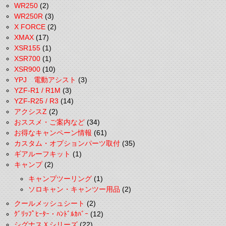
WR250
(2)
WR250R
(3)
X FORCE
(2)
XMAX
(17)
XSR155
(1)
XSR700
(1)
XSR900
(10)
YPJ 電動アシスト
(3)
YZF-R1 / R1M
(3)
YZF-R25 / R3
(14)
アクシスZ
(2)
おススメ・ご案内など
(34)
お得なキャンペーン情報
(61)
カスタム・オプションパーツ取付
(35)
ギアルーフキット
(1)
キャンプ
(2)
キャンプツーリング
(1)
ソロキャン・キャンツー用品
(2)
クールメッシュシート
(2)
ｸﾞﾘｯﾌﾟﾋｰﾀｰ・ﾊﾝﾄﾞﾙｶﾊﾞｰ
(12)
シグナスＸシリーズ
(22)