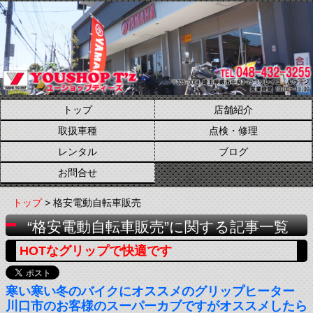
トップ
店舗紹介
取扱車種
点検・修理
レンタル
ブログ
お問合せ
トップ
> 格安電動自転車販売
“格安電動自転車販売”に関する記事一覧
HOTなグリップで快適です
寒い寒い冬のバイクにオススメのグリップヒーター
川口市のお客様のスーパーカブですがオススメしたら