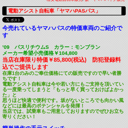
電動アシスト自転車「ヤマハPASパス」
今売れているヤマハパスの特価車両のご紹介で
す
’09 パスリチウムS カラー：モンブラン
メーカー希望小売価格￥104,800
当店在庫限り特価￥85,800(税込) 防犯登録料
込でご提供します
在庫1台のみのご奉仕価格にての販売ですので早い者勝
ちです！
電動アシスト自転車は今や若い方にもご支持を頂いてい
る一度乗ってしまうと「もっと早く買っておけばよかっ
た」と
思うほど快適で便利です。坂がないところでも向かい風
などには最高のポテンシャルを発揮！
当店では、試乗車もご用意しておりますのでぜひお立ち
寄りください！