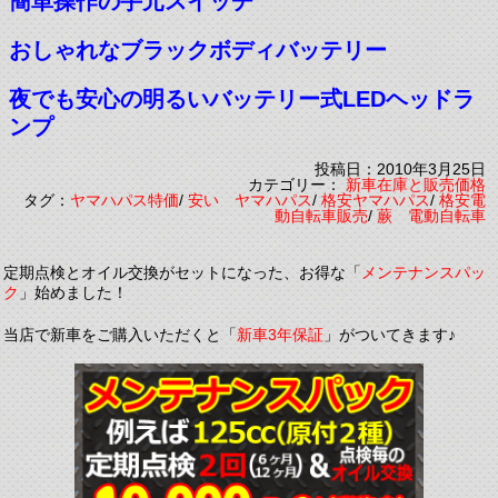
簡単操作の手元スイッチ
おしゃれなブラックボディバッテリー
夜でも安心の明るいバッテリー式LEDヘッドラ
ンプ
投稿日：2010年3月25日
カテゴリー：
新車在庫と販売価格
タグ：
ヤマハパス特価
/
安い ヤマハパス
/
格安ヤマハパス
/
格安電
動自転車販売
/
蕨 電動自転車
定期点検とオイル交換がセットになった、お得な「
メンテナンスパッ
ク
」始めました！
当店で新車をご購入いただくと「
新車3年保証
」がついてきます♪