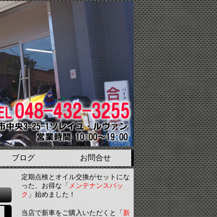
ブログ
お問合せ
定期点検とオイル交換がセットにな
った、お得な「
メンテナンスパッ
ク
」始めました！
当店で新車をご購入いただくと「
新