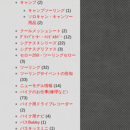
キャンプ
(2)
キャンプツーリング
(1)
ソロキャン・キャンツー
用品
(2)
クールメッシュシート
(2)
ｸﾞﾘｯﾌﾟﾋｰﾀｰ・ﾊﾝﾄﾞﾙｶﾊﾞｰ
(12)
シグナスＸシリーズ
(22)
シグナスグリファス
(3)
セロー250・ツーリングセロー
(3)
ツーリング
(32)
ツーリングやイベントの告知
(33)
ニューモデル情報
(14)
バイクのお仕事(修理など）
(73)
バイク用ドライブレコーダー
(2)
バイク用ナビ
(4)
パスBabby
(1)
パスキッスミニ
(1)