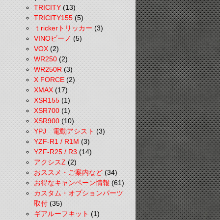
TRICITY
(13)
TRICITY155
(5)
ｔrickerトリッカー
(3)
VINOビーノ
(5)
VOX
(2)
WR250
(2)
WR250R
(3)
X FORCE
(2)
XMAX
(17)
XSR155
(1)
XSR700
(1)
XSR900
(10)
YPJ 電動アシスト
(3)
YZF-R1 / R1M
(3)
YZF-R25 / R3
(14)
アクシスZ
(2)
おススメ・ご案内など
(34)
お得なキャンペーン情報
(61)
カスタム・オプションパーツ
取付
(35)
ギアルーフキット
(1)