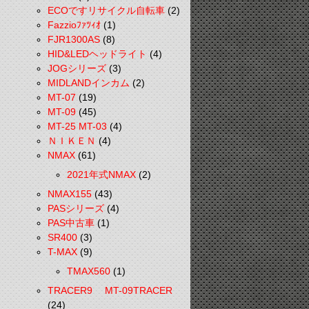
ECOですリサイクル自転車
(2)
Fazzioﾌｧﾂｨｵ
(1)
FJR1300AS
(8)
HID&LEDヘッドライト
(4)
JOGシリーズ
(3)
MIDLANDインカム
(2)
MT-07
(19)
MT-09
(45)
MT-25 MT-03
(4)
ＮＩＫＥＮ
(4)
NMAX
(61)
2021年式NMAX
(2)
NMAX155
(43)
PASシリーズ
(4)
PAS中古車
(1)
SR400
(3)
T-MAX
(9)
TMAX560
(1)
TRACER9 MT-09TRACER
(24)