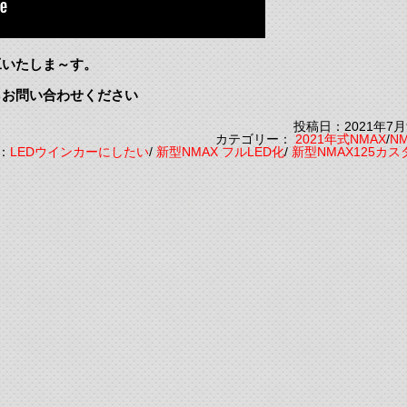
工いたしま～す。
らお問い合わせください
投稿日：2021年7月
カテゴリー：
2021年式NMAX
/
N
：
LEDウインカーにしたい
/
新型NMAX フルLED化
/
新型NMAX125カス