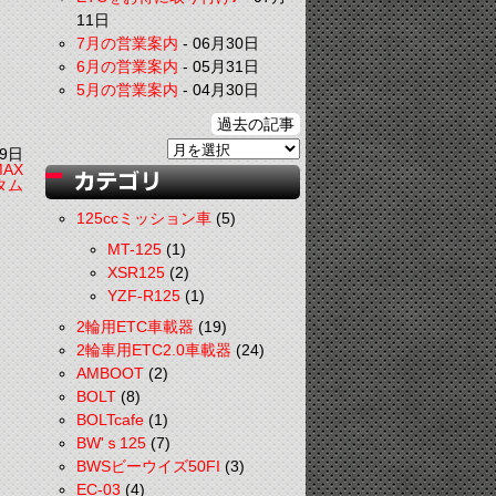
11日
7月の営業案内
-
06月30日
6月の営業案内
-
05月31日
5月の営業案内
-
04月30日
過去の記事
9日
MAX
タム
125ccミッション車
(5)
MT-125
(1)
XSR125
(2)
YZF-R125
(1)
2輪用ETC車載器
(19)
2輪車用ETC2.0車載器
(24)
AMBOOT
(2)
BOLT
(8)
BOLTcafe
(1)
BW'ｓ125
(7)
BWSビーウイズ50FI
(3)
EC-03
(4)