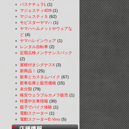
パスナチュラL
(1)
マジェスティ4D9
(1)
マジェスティＳ
(62)
モビスターヤマハ
(1)
ヤマハヘルメットやウェアな
ど
(4)
ヤマハレインウェア
(1)
レンタル自転車
(2)
定期点検メンテナンスパック
(2)
屋根付きシグナスX
(3)
新商品！
(25)
新車とカスタムバイク
(67)
新車在庫と販売価格
(15)
未分類
(79)
格安ウェラブルカメラ販売
(1)
特選中古車情報
(30)
親子でバイク体験
(1)
電動スクーター
(1)
電動スクーターE-Vino
(5)