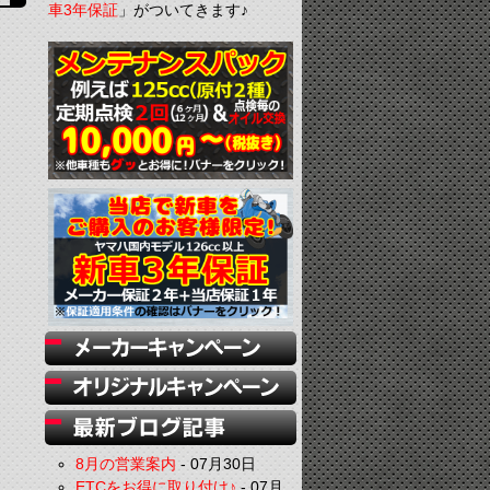
車3年保証
」がついてきます♪
8月の営業案内
-
07月30日
ETCをお得に取り付け♪
-
07月