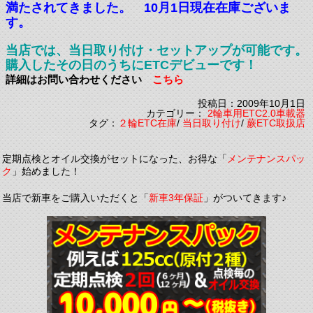
満たされてきました。 10月1日現在在庫ございま
す。
当店では、当日取り付け・セットアップが可能です。
購入したその日のうちにETCデビューです！
詳細はお問い合わせください
こちら
投稿日：2009年10月1日
カテゴリー：
2輪車用ETC2.0車載器
タグ：
２輪ETC在庫
/
当日取り付け
/
蕨ETC取扱店
定期点検とオイル交換がセットになった、お得な「
メンテナンスパッ
ク
」始めました！
当店で新車をご購入いただくと「
新車3年保証
」がついてきます♪