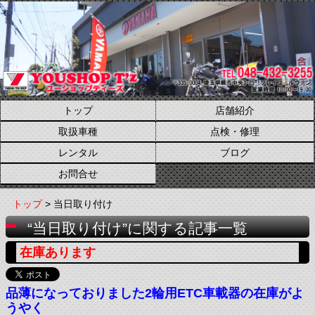
トップ
店舗紹介
取扱車種
点検・修理
レンタル
ブログ
お問合せ
トップ
> 当日取り付け
“当日取り付け”に関する記事一覧
在庫あります
品薄になっておりました2輪用ETC車載器の在庫がよ
うやく