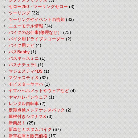
シグナスグリファス
(3)
セロー250・ツーリングセロー
(3)
ツーリング
(32)
ツーリングやイベントの告知
(33)
ニューモデル情報
(14)
バイクのお仕事(修理など）
(73)
バイク用ドライブレコーダー
(2)
バイク用ナビ
(4)
パスBabby
(1)
パスキッスミニ
(1)
パスナチュラL
(1)
マジェスティ4D9
(1)
マジェスティＳ
(62)
モビスターヤマハ
(1)
ヤマハヘルメットやウェアなど
(4)
ヤマハレインウェア
(1)
レンタル自転車
(2)
定期点検メンテナンスパック
(2)
屋根付きシグナスX
(3)
新商品！
(25)
新車とカスタムバイク
(67)
新車在庫と販売価格
(15)