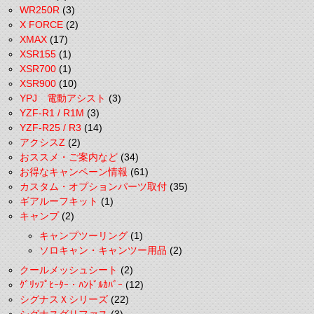
WR250R
(3)
X FORCE
(2)
XMAX
(17)
XSR155
(1)
XSR700
(1)
XSR900
(10)
YPJ 電動アシスト
(3)
YZF-R1 / R1M
(3)
YZF-R25 / R3
(14)
アクシスZ
(2)
おススメ・ご案内など
(34)
お得なキャンペーン情報
(61)
カスタム・オプションパーツ取付
(35)
ギアルーフキット
(1)
キャンプ
(2)
キャンプツーリング
(1)
ソロキャン・キャンツー用品
(2)
クールメッシュシート
(2)
ｸﾞﾘｯﾌﾟﾋｰﾀｰ・ﾊﾝﾄﾞﾙｶﾊﾞｰ
(12)
シグナスＸシリーズ
(22)