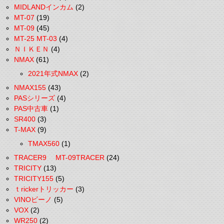
MIDLANDインカム
(2)
MT-07
(19)
MT-09
(45)
MT-25 MT-03
(4)
ＮＩＫＥＮ
(4)
NMAX
(61)
2021年式NMAX
(2)
NMAX155
(43)
PASシリーズ
(4)
PAS中古車
(1)
SR400
(3)
T-MAX
(9)
TMAX560
(1)
TRACER9 MT-09TRACER
(24)
TRICITY
(13)
TRICITY155
(5)
ｔrickerトリッカー
(3)
VINOビーノ
(5)
VOX
(2)
WR250
(2)